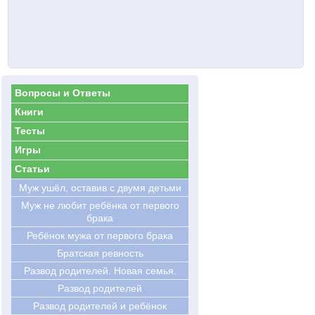
Вопросы и Ответы
Книги
Тесты
Игры
Статьи
Муж ушёл, оставив с двумя детьми
Муж не любит ребёнка от первого
брака
Ребёнок мужа от первого брака
Братская ревность
Развод родителей. Новая семья.
Развод родителей
Развод родителей и ребёнок