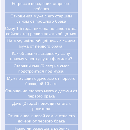
Регресс в поведении старшего
ребёнка
Отношения мужа с его старшим
сыном от прошлого брака
Cыну 1,5 года: никогда не видел отца,
сейчас отец решил начать общаться
Не могу найти общий язык с сыном
мужа от первого брака.
Как объяснить старшему сыну,
почему у него другая фамилия?
Старший сын (6 лет) не смог
подстроиться под мужа.
Муж не ладит с дочерью от первого
брака, ей 10 лет.
Отношение второго мужа с детьми от
первого брака
Дочь (2 года) приходит спать к
родителя
Отношение к новой семье отца его
дочери от первого брака
Нужно ли разрешить ребенку