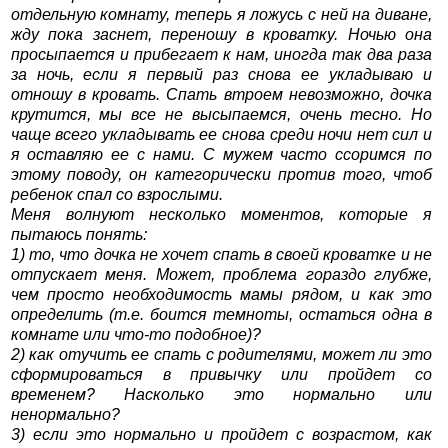
отдельную комнату, теперь я ложусь с ней на диване,
жду пока заснет, переношу в кроватку. Ночью она
просыпается и прибегает к нам, иногда так два раза
за ночь, если я первый раз снова ее укладываю и
отношу в кровать. Спать втроем невозможно, дочка
крутится, мы все не высыпаемся, очень тесно. Но
чаще всего укладывать ее снова среди ночи нет сил и
я оставляю ее с нами. С мужем часто ссоримся по
этому поводу, он категорически против того, чтоб
ребенок спал со взрослыми.
Меня волнуют несколько моментов, которые я
пытаюсь понять:
1) то, что дочка не хочет спать в своей кроватке и не
отпускает меня. Может, проблема гораздо глубже,
чем просто необходимость мамы рядом, и как это
определить (т.е. боится темноты, остаться одна в
комнате или что-то подобное)?
2) как отучить ее спать с родителями, может ли это
сформироваться в привычку или пройдет со
временем? Насколько это нормально или
ненормально?
3) если это нормально и пройдет с возрастом, как