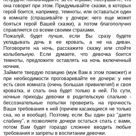
она говорит при этом. Придумывайте сказки, в которых
герой боится, например, темноты, или оставаться один
в комнате (спрашивайте у дочери: чего еще может
бояться герой Вашей сказки), а потом благополучно
справляется со всеми своими страхами.
Пожалуй, будет лучше, если Вы сразу будете
укладывать дочь в ее кровать, а не на диван.
Поговорите на ночь, расскажите сказку или спойте
колыбельную. Если думаете, что девочка боится
темноты, предложите оставлять на ночь включенный
ночник.
Займите твердую позицию (муж Вам в этом поможет) и
при необходимости проговаривайте ее дочери: у нее
есть своя комната (очень большая привилегия!) и своя
кроватка, и спать она будет только в ней. По сути,
ночные приходы девочки в родительскую спальню -
бессознательные попытки проверить на прочность
Ваши требования к ней (причем касающиеся не только
сна, но и вообще). Поэтому, если Вы один раз "даете
слабину", и позволяете дочери остаться спать с вами,
потом Вам будет гораздо сложнее вводить любые
требования и запреты в воспитании девочки.