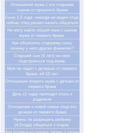
Отношения мужа с его старшим
сыном от прошлого брака
Cыну 1,5 года: никогда не видел отца,
сейчас отец решил начать общаться
Не могу найти общий язык с сыном
мужа от первого брака.
Как объяснить старшему сыну,
почему у него другая фамилия?
Старший сын (6 лет) не смог
подстроиться под мужа.
Муж не ладит с дочерью от первого
брака, ей 10 лет.
Отношение второго мужа с детьми от
первого брака
Дочь (2 года) приходит спать к
родителя
Отношение к новой семье отца его
дочери от первого брака
Нужно ли разрешить ребенку
(4,5года) общаться с отцом.
Как правильно сказать детям о своем