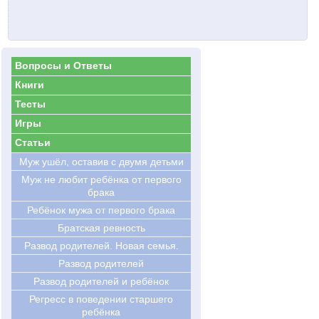
Вопросы и Ответы
Книги
Тесты
Игры
Статьи
Муж ушёл, оставив с двумя детьми
Муж не любит ребёнка от первого
брака
Ребёнок мужа от первого брака
Братская ревность
Развод родителей. Новая семья.
Развод родителей
Развод родителей и ребёнок
Регресс в поведении старшего
ребёнка