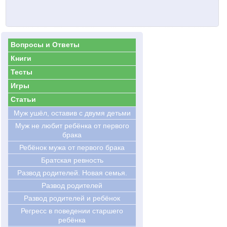
Вопросы и Ответы
Книги
Тесты
Игры
Статьи
Муж ушёл, оставив с двумя детьми
Муж не любит ребёнка от первого
брака
Ребёнок мужа от первого брака
Братская ревность
Развод родителей. Новая семья.
Развод родителей
Развод родителей и ребёнок
Регресс в поведении старшего
ребёнка