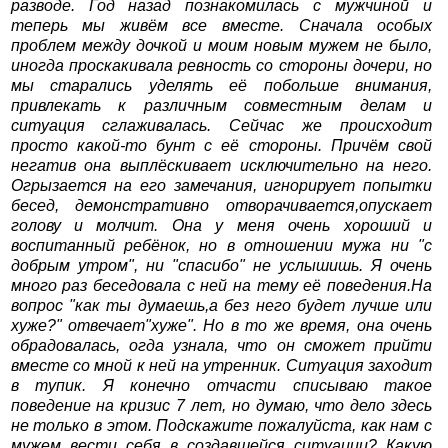
разводе. Год назад познакомилась с мужчиной и
теперь мы живём все вместе. Сначала особых
проблем между дочкой и моим новым мужем не было,
иногда проскакивала ревность со стороны дочери, но
мы старались уделять её побольше внимания,
привлекать к различным совместным делам и
ситуация сглаживалась. Сейчас же происходит
просто какой-то бунт с её стороны. Причём свой
негатив она выплёскивает исключительно на него.
Огрызается на его замечания, игнорирует попытки
бесед, демонстративно отворачивается,опускает
голову и молчит. Она у меня очень хороший и
воспитанный ребёнок, но в отношении мужа ни "с
добрым утром", ни "спасибо" не услышишь. Я очень
много раз беседовала с ней на тему её поведения.На
вопрос "как ты думаешь,а без него будет лучше или
хуже?" отвечает"хуже". Но в то же время, она очень
обрадовалась, огда узнала, что он сможет прийти
вместе со мной к ней на утренник. Ситуация заходит
в тупик. Я конечно отчасти списываю такое
поведение на кризис 7 лет, но думаю, что дело здесь
не только в этом. Подскажите пожалуйста, как нам с
мужем вести себя в создавшейся ситуации? Какую