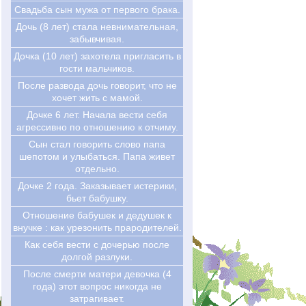
Свадьба сын мужа от первого брака.
Дочь (8 лет) стала невнимательная,
забывчивая.
Дочка (10 лет) захотела пригласить в
гости мальчиков.
После развода дочь говорит, что не
хочет жить с мамой.
Дочке 6 лет. Начала вести себя
агрессивно по отношению к отчиму.
Сын стал говорить слово папа
шепотом и улыбаться. Папа живет
отдельно.
Дочке 2 года. Заказывает истерики,
бьет бабушку.
Отношение бабушек и дедушек к
внучке : как урезонить прародителей.
Как себя вести с дочерью после
долгой разлуки.
После смерти матери девочка (4
года) этот вопрос никогда не
затрагивает.