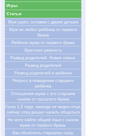
Игры
Статьи
Муж ушёл, оставив с двумя детьми
Муж не любит ребёнка от первого
брака
Ребёнок мужа от первого брака
Братская ревность
Развод родителей. Новая семья.
Развод родителей
Развод родителей и ребёнок
Регресс в поведении старшего
ребёнка
Отношения мужа с его старшим
сыном от прошлого брака
Cыну 1,5 года: никогда не видел отца,
сейчас отец решил начать общаться
Не могу найти общий язык с сыном
мужа от первого брака.
Как объяснить старшему сыну,