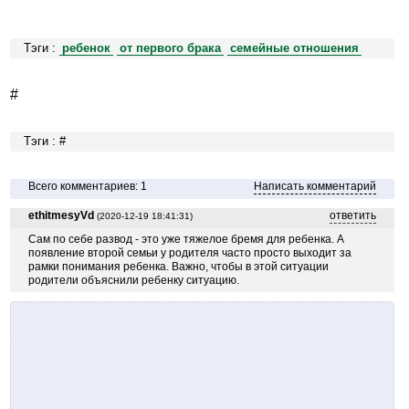
Тэги :
ребенок
от первого брака
семейные отношения
#
Тэги : #
Всего комментариев: 1
Написать комментарий
ethitmesyVd
ответить
(2020-12-19 18:41:31)
Сам по себе развод - это уже тяжелое бремя для ребенка. А
появление второй семьи у родителя часто просто выходит за
рамки понимания ребенка. Важно, чтобы в этой ситуации
родители объяснили ребенку ситуацию.