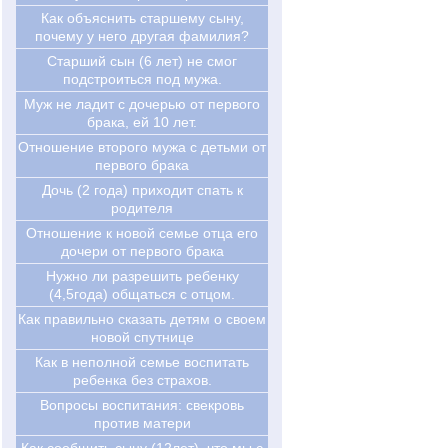
Как объяснить старшему сыну,
почему у него другая фамилия?
Старший сын (6 лет) не смог
подстроиться под мужа.
Муж не ладит с дочерью от первого
брака, ей 10 лет.
Отношение второго мужа с детьми от
первого брака
Дочь (2 года) приходит спать к
родителя
Отношение к новой семье отца его
дочери от первого брака
Нужно ли разрешить ребенку
(4,5года) общаться с отцом.
Как правильно сказать детям о своем
новой спутнице
Как в неполной семье воспитать
ребенка без страхов.
Вопросы воспитания: свекровь
против матери