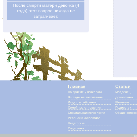
После смерти матери девочка (4
года) этот вопрос никогда не
затрагивает.
Главная
Статьи
На приеме у психолога
Младенец
Взгляды на воспитание
Дошкольник
Искусство общения
Школьник
Семейные отношения
Подросток
Специальная психология
Общие вопро
Ребенок в коллективе
Педагогика
Соционика
Co