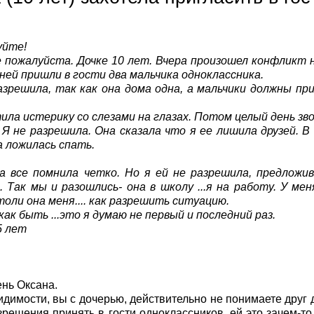
уйте!
пожалуйста. Дочке 10 лет. Вчера произошел конфликт н
 ней пришли в гости два мальчика одноклассника.
азрешила, так как она дома одна, а мальчики должны п
ила истерику со слезами на глазах. Потом целый день звон
 Я не разрешила. Она сказала что я ее лишила друзей. В
 ложилась спать.
а все помнила четко. Но я ей не разрешила, предложи
. Так мы и разошлись- она в школу ...я на работу. У ме
оли она меня.... как разрешить ситуацию.
как быть ...это я думаю не первый и последний раз.
5 лет
нь Оксана.
идимости, вы с дочерью, действительно не понимаете друг 
зрешения принять в гости одноклассников, ей это зачем-то