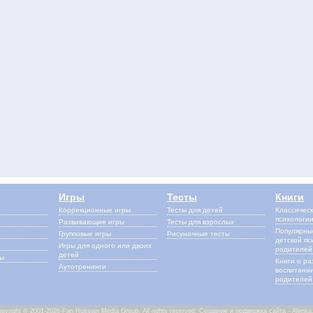
Игры
Тесты
Книги
Коррекционные игры
Тесты для детей
Классическ
психологи
Развивающие игры
Тесты для взрослых
Популярные
Групповые игры
Рисуночные тесты
детской пс
Игры для одного или двоих
родителей
детей
сы
Книги о ра
Аутотренинги
воспитании
родителей 
pyright © 2001-2026 Pan Russian Media Group. All rights reserved.
Создание и поддержка сайта - Alenka