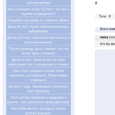
против матери
#
Как сообщить сыну (12лет), что мы с
мужем разводимся?
Тэги : #
Свадьба сын мужа от первого брака.
Дочь (8 лет) стала невнимательная,
Всего ком
забывчивая.
Дочка (10 лет) захотела пригласить в
natsy
(202
гости мальчиков.
Кто бы мо
После развода дочь говорит, что не
хочет жить с мамой.
Дочке 6 лет. Начала вести себя
агрессивно по отношению к отчиму.
Сын стал говорить слово папа
шепотом и улыбаться. Папа живет
отдельно.
Дочке 2 года. Заказывает истерики,
бьет бабушку.
Отношение бабушек и дедушек к
внучке : как урезонить прародителей.
Как себя вести с дочерью после
долгой разлуки.