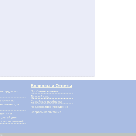
Вопросы и Ответы
ие труды по
Проблемы в школе
и
Детский сад
 книги по
Семейные проблемы
ихологии для
Неадекватное поведение
Вопросы воспитания
звитии и
 детей для
и воспитателей.
.su