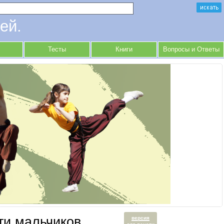
ей.
Тесты
Книги
Вопросы и Ответы
сти мальчиков.
версия