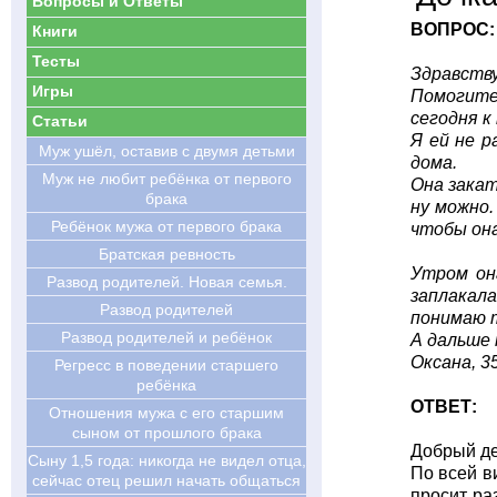
Вопросы и Ответы
ВОПРОС:
Книги
Тесты
Здравств
Игры
Помогите 
сегодня к
Статьи
Я ей не р
Муж ушёл, оставив с двумя детьми
дома.
Муж не любит ребёнка от первого
Она закат
брака
ну можно.
Ребёнок мужа от первого брака
чтобы она
Братская ревность
Утром он
Развод родителей. Новая семья.
заплакала
Развод родителей
понимаю т
Развод родителей и ребёнок
А дальше 
Оксана, 3
Регресс в поведении старшего
ребёнка
ОТВЕТ:
Отношения мужа с его старшим
сыном от прошлого брака
Добрый де
Cыну 1,5 года: никогда не видел отца,
По всей в
сейчас отец решил начать общаться
просит ра