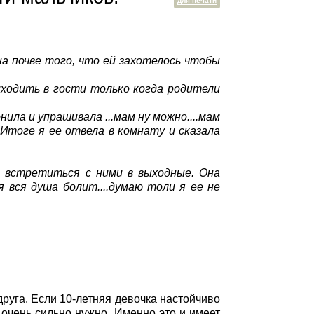
для печати
а почве того, что ей захотелось чтобы
риходить в гости только когда родители
ила и упрашивала ...мам ну можно....мам
 Итоге я ее отвела в комнату и сказала
в встретиться с ними в выходные. Она
ня вся душа болит....думаю толи я ее не
друга. Если 10-летняя девочка настойчиво
 очень сильно нужно. Именно это и имеет