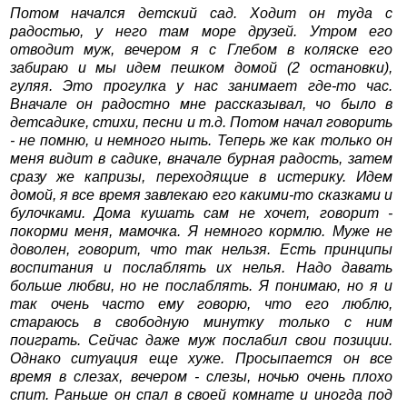
Потом начался детский сад. Ходит он туда с
радостью, у него там море друзей. Утром его
отводит муж, вечером я с Глебом в коляске его
забираю и мы идем пешком домой (2 остановки),
гуляя. Это прогулка у нас занимает где-то час.
Вначале он радостно мне рассказывал, чо было в
детсадике, стихи, песни и т.д. Потом начал говорить
- не помню, и немного ныть. Теперь же как только он
меня видит в садике, вначале бурная радость, затем
сразу же капризы, переходящие в истерику. Идем
домой, я все время завлекаю его какими-то сказками и
булочками. Дома кушать сам не хочет, говорит -
покорми меня, мамочка. Я немного кормлю. Муже не
доволен, говорит, что так нельзя. Есть принципы
воспитания и послаблять их нелья. Надо давать
больше любви, но не послаблять. Я понимаю, но я и
так очень часто ему говорю, что его люблю,
стараюсь в свободную минутку только с ним
поиграть. Сейчас даже муж послабил свои позиции.
Однако ситуация еще хуже. Просыпается он все
время в слезах, вечером - слезы, ночью очень плохо
спит. Раньше он спал в своей комнате и иногда под