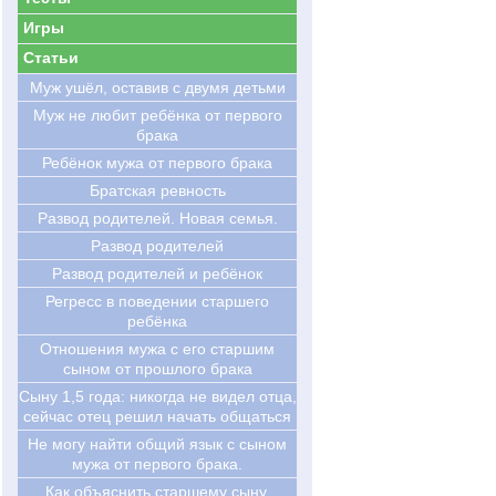
Игры
Статьи
Муж ушёл, оставив с двумя детьми
Муж не любит ребёнка от первого
брака
Ребёнок мужа от первого брака
Братская ревность
Развод родителей. Новая семья.
Развод родителей
Развод родителей и ребёнок
Регресс в поведении старшего
ребёнка
Отношения мужа с его старшим
сыном от прошлого брака
Cыну 1,5 года: никогда не видел отца,
сейчас отец решил начать общаться
Не могу найти общий язык с сыном
мужа от первого брака.
Как объяснить старшему сыну,