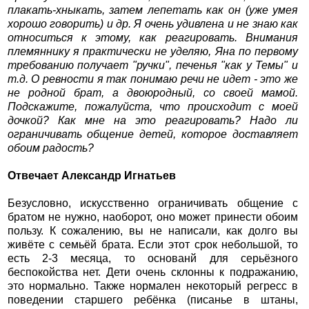
плакать-хныкать, затем лепетать как он (уже умея
хорошо говорить) и др. Я очень удивлена и не знаю как
относиться к этому, как реагировать. Внимания
племяннику я практически не уделяю, Яна по первому
требованию получает "ручки", печенья "как у Темы" и
т.д. О ревности я так понимаю речи не идет - это же
не родной брат, а двоюродный, со своей мамой.
Подскажите, пожалуйста, что происходит с моей
дочкой? Как мне на это реагировать? Надо ли
ограничивать общение детей, которое доставляет
обоим радость?
Отвечает Александр Игнатьев
Безусловно, искусственно ограничивать общение с
братом не нужно, наоборот, оно может принести обоим
пользу. К сожалению, вы не написали, как долго вы
живёте с семьёй брата. Если этот срок небольшой, то
есть 2-3 месяца, то основанй для серьёзного
беспокойства нет. Дети очень склонны к подражанию,
это нормально. Также нормален некоторый регресс в
поведении старшего ребёнка (писанье в штаны,