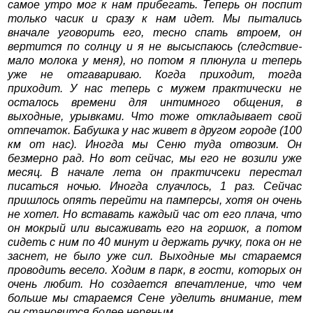
самое утро мог к нам прибегать. Теперь он поспит
только часик и сразу к нам идет. Мы пытались
вначале уговорить его, тесно спать втроем, он
вертится по солнцу и я не высыспаюсь (следствие-
мало молока у меня), но потом я плюнула и теперь
уже не отгавариваю. Когда приходит, тогда
приходит. У нас теперь с мужем практически не
осталось времени для интимного общения, в
выходные, урывками. Что тоже откладывает свой
отпечаток. Бабушка у нас живет в другом городе (100
км от нас). Иногда мы Сеню туда отвозим. Он
безмерно рад. Но вот сейчас, мы его не возили уже
месяц. В начале лета он практичсеки перестал
писаться ночью. Иногда слуачлось, 1 раз. Сейчас
пришлось опять перейти на памперсы, хотя он очень
не хотел. Но вставать каждый час от его плача, что
он мокрый или высаживать его на горшок, а потом
сидеть с ним по 40 минут и держать ручку, пока он не
заснет, не было уже сил. Выходные мы стараемся
проводить весело. Ходим в парк, в гости, которых он
очень любит. Но создается впечатление, что чем
больше мы стараемся Сене уделить внимание, тем
он становится более нервным.