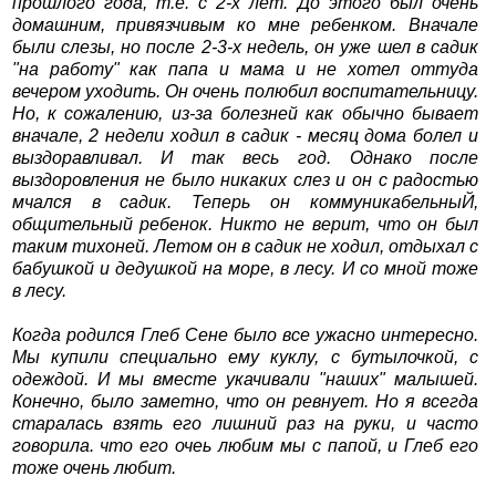
прошлого года, т.е. с 2-х лет. До этого был очень
домашним, привязчивым ко мне ребенком. Вначале
были слезы, но после 2-3-х недель, он уже шел в садик
"на работу" как папа и мама и не хотел оттуда
вечером уходить. Он очень полюбил воспитательницу.
Но, к сожалению, из-за болезней как обычно бывает
вначале, 2 недели ходил в садик - месяц дома болел и
выздоравливал. И так весь год. Однако после
выздоровления не было никаких слез и он с радостью
мчался в садик. Теперь он коммуникабельныЙ,
общительный ребенок. Никто не верит, что он был
таким тихоней. Летом он в садик не ходил, отдыхал с
бабушкой и дедушкой на море, в лесу. И со мной тоже
в лесу.
Когда родился Глеб Сене было все ужасно интересно.
Мы купили специально ему куклу, с бутылочкой, с
одеждой. И мы вместе укачивали "наших" малышей.
Конечно, было заметно, что он ревнует. Но я всегда
старалась взять его лишний раз на руки, и часто
говорила. что его очеь любим мы с папой, и Глеб его
тоже очень любит.