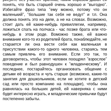
понять, что быть старшей очень хорошо и "выгодно".
Избегайте фраз типа "ему можно, потому что он
маленький", "большие так себя не ведут" и т.п. Она
должна понять это на деле, а не на словах. Возможно,
стоит дать ей какие-нибудь привиллегии, например,
ложиться спать на полчаса - час позже брата или что-
нибудь в этом роде. Воможно также, ей важно
внимание кого-то из родителей брата, понаблюдайте, не
старается ли она вести себя как маленькая в
присутствии какого-то одного человека, стараясь тем
самым привлечь его внимание. Если это так, то
договоритесь, чтобы этот человек поощрял "взрослое"
поведение и был равнодушен к "младенческому". И
последнее, постарайтесь организовать общение с
детьми её возраста и чуть старше (возможно, какие-то
занятия для дошкольников, если не хотите в детский
сад или просто компанию на площадке), чтобы она
равнялась на больших детей, ей наверняка с ними
будет интересно играть, и младенческие привычки будут
постепенно забыты.