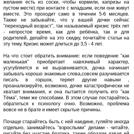
желание есть из соски, чтобы кормили, капризы на
пустом месте) при контакте с младшим, если они живут
вместе. Это проходит само в течении 5-6 месяцев.
Также не забывайте, что у вашей дочки сейчас
"переходный возраст", так называемый кризис трёх лет
- непростое время, как для ребёнка, так и для
родителей, делайте на это скидку, почитайте статьи на
эту тему. Кризис может длиться до 3,5 - 4 лет.
На что стоит обратить внимание: если поведение "как
маленькая" приобретает навязчивый характер,
усугубляется и не выравнивается, дочка начинает
забывать хорошо знакомые слова,совсем разучивается
писать в горшок, теряет другие навыки ,
проанализируйте, возможно, дочке катастрофически не
хватает внимания, и она пытается получить его "как
Тёма", теми же способами. В этом случае постарайтесь
обратиться к психологу очно. Возможно, проблема
вовсе не в брате и имеет скрытые причины.
Почаще старайтесь быть с ней наедине, гуляйте иногда
отдельно, занимайтесь "взрослыми" делами - читайте,
рисуйте без участия братика, таким образом давая ей