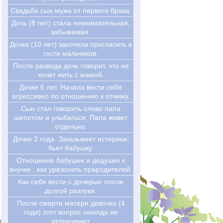
Свадьба сын мужа от первого брака.
Дочь (8 лет) стала невнимательная,
забывчивая.
Дочка (10 лет) захотела пригласить в
гости мальчиков.
После развода дочь говорит, что не
хочет жить с мамой.
Дочке 6 лет. Начала вести себя
агрессивно по отношению к отчиму.
Сын стал говорить слово папа
шепотом и улыбаться. Папа живет
отдельно.
Дочке 2 года. Заказывает истерики,
бьет бабушку.
Отношение бабушек и дедушек к
внучке : как урезонить прародителей.
Как себя вести с дочерью после
долгой разлуки.
После смерти матери девочка (4
года) этот вопрос никогда не
затрагивает.