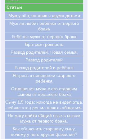
Статьи
Муж ушёл, оставив с двумя детьми
Муж не любит ребёнка от первого
брака
Ребёнок мужа от первого брака
Братская ревность
Развод родителей. Новая семья.
Развод родителей
Развод родителей и ребёнок
Регресс в поведении старшего
ребёнка
Отношения мужа с его старшим
сыном от прошлого брака
Cыну 1,5 года: никогда не видел отца,
сейчас отец решил начать общаться
Не могу найти общий язык с сыном
мужа от первого брака.
Как объяснить старшему сыну,
почему у него другая фамилия?