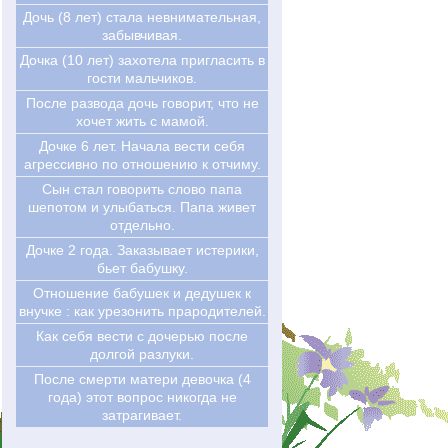
Дочь (8 лет) стала невнимательная,
забывчивая.
Дочка (10 лет) захотела пригласить в
гости мальчиков.
После развода дочь говорит, что не
хочет жить с мамой.
Дочке 6 лет. Начала вести себя
агрессивно по отношению к отчиму.
Сын стал говорить слово папа
шепотом и улыбаться. Папа живет
отдельно.
Дочке 2 года. Заказывает истерики,
бьет бабушку.
Отношение бабушек и дедушек к
внучке : как урезонить прародителей.
Как себя вести с дочерью после
долгой разлуки.
После смерти матери девочка (4
года) этот вопрос никогда не
затрагивает.