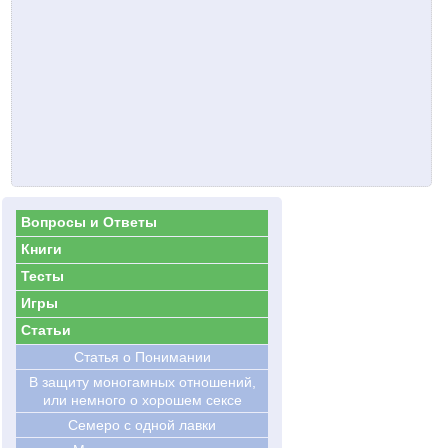
Вопросы и Ответы
Книги
Тесты
Игры
Статьи
Статья о Понимании
В защиту моногамных отношений,
или немного о хорошем сексе
Семеро с одной лавки