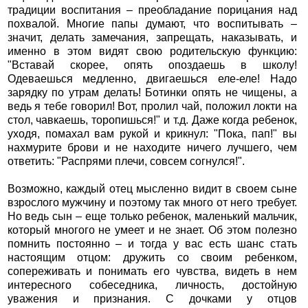
традиции воспитания – преобладание порицания над
похвалой. Многие папы думают, что воспитывать –
значит, делать замечания, запрещать, наказывать, и
именно в этом видят свою родительскую функцию:
"Вставай скорее, опять опоздаешь в школу!
Одеваешься медленно, двигаешься еле-еле! Надо
зарядку по утрам делать! Ботинки опять не чищены, а
ведь я тебе говорил! Вот, пролил чай, положил локти на
стол, чавкаешь, торопишься!" и т.д. Даже когда ребенок,
уходя, помахал вам рукой и крикнул: "Пока, пап!" вы
нахмурите брови и не находите ничего лучшего, чем
ответить: "Распрями плечи, совсем согнулся!".
Возможно, каждый отец мысленно видит в своем сыне
взрослого мужчину и поэтому так много от него требует.
Но ведь сын – еще только ребенок, маленький мальчик,
который многого не умеет и не знает. Об этом полезно
помнить постоянно – и тогда у вас есть шанс стать
настоящим отцом: дружить со своим ребенком,
сопереживать и понимать его чувства, видеть в нем
интересного собеседника, личность, достойную
уважения и признания. С дочками у отцов