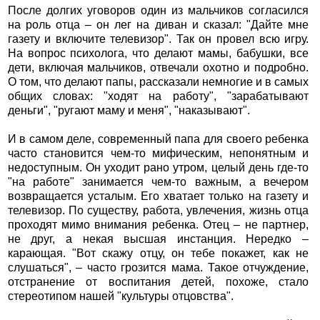
После долгих уговоров один из мальчиков согласился
на роль отца – он лег на диван и сказал: "Дайте мне
газету и включите телевизор". Так он провел всю игру.
На вопрос психолога, что делают мамы, бабушки, все
дети, включая мальчиков, отвечали охотно и подробно.
О том, что делают папы, рассказали немногие и в самых
общих словах: "ходят на работу", "зарабатывают
деньги", "ругают маму и меня", "наказывают".
И в самом деле, современный папа для своего ребенка
часто становится чем-то мифическим, непонятным и
недоступным. Он уходит рано утром, целый день где-то
"на работе" занимается чем-то важным, а вечером
возвращается усталым. Его хватает только на газету и
телевизор. По существу, работа, увлечения, жизнь отца
проходят мимо внимания ребенка. Отец – не партнер,
не друг, а некая высшая инстанция. Нередко –
карающая. "Вот скажу отцу, он тебе покажет, как не
слушаться", – часто грозится мама. Такое отчуждение,
отстранение от воспитания детей, похоже, стало
стереотипом нашей "культуры отцовства".