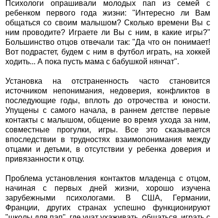
Психологи опрашивали молодых пап из семей с
ребенком первого года жизни: "Интересно ли Вам
общаться со своим малышом? Сколько времени Вы с
ним проводите? Играете ли Вы с ним, в какие игры?"
Большинство отцов отвечали так: "Да что он понимает!
Вот подрастет, будем с ним в футбол играть, на хоккей
ходить... А пока пусть мама с бабушкой нянчат".
Установка на отстраненность часто становится
источником непонимания, недоверия, конфликтов в
последующие годы, вплоть до отрочества и юности.
Упущены с самого начала, в раннем детстве первые
контакты с малышом, общение во время ухода за ним,
совместные прогулки, игры. Все это сказывается
впоследствии в трудностях взаимопонимания между
отцами и детьми, в отсутствии у ребенка доверия и
привязанности к отцу.
Проблема установления контактов младенца с отцом,
начиная с первых дней жизни, хорошо изучена
зарубежными психологами. В США, Германии,
Франции, других странах успешно функционируют
"школы для пап", где учат ухаживать, общаться, играть с