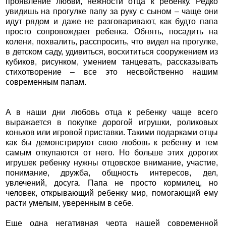
проявление любви, нежности отца к ребенку. Редко
увидишь на прогулке папу за руку с сыном – чаще они
идут рядом и даже не разговаривают, как будто папа
просто сопровождает ребенка. Обнять, посадить на
колени, похвалить, расспросить, что видел на прогулке,
в детском саду, удивиться, восхититься сооружением из
кубиков, рисунком, умением танцевать, рассказывать
стихотворение – все это несвойственно нашим
современным папам.
А в наши дни любовь отца к ребенку чаще всего
выражается в покупке дорогой игрушки, роликовых
коньков или игровой приставки. Такими подарками отцы
как бы демонстрируют свою любовь к ребенку и тем
самым откупаются от него. Но больше этих дорогих
игрушек ребенку нужны отцовское внимание, участие,
понимание, дружба, общность интересов, дел,
увлечений, досуга. Папа не просто кормилец, но
человек, открывающий ребенку мир, помогающий ему
расти умелым, уверенным в себе.
Еще одна негативная черта нашей современной