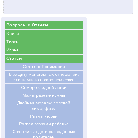
Вопросы и Ответы
Книги
Тесты
Игры
Статьи
Статья о Понимании
В защиту моногамных отношений,
или немного о хорошем сексе
Семеро с одной лавки
Мамы разные нужны
Двойная мораль: половой
диморфизм
Ритмы любви
Развод глазами ребёнка
Счастливые дети разведённых
родителей