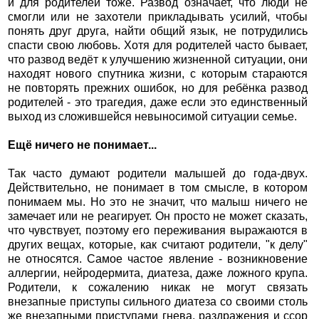
и для родителей тоже. Развод означает, что люди не
смогли или не захотели прикладывать усилий, чтобы
понять друг друга, найти общий язык, не потрудились
спасти свою любовь. Хотя для родителей часто бывает,
что развод ведёт к улучшению жизненной ситуации, они
находят нового спутника жизни, с которым стараются
не повторять прежних ошибок, но для ребёнка развод
родителей - это трагедия, даже если это единственный
выход из сложившейся невыносимой ситуации семье.
Ещё ничего не понимает...
Так часто думают родители малышей до года-двух.
Действительно, не понимает в том смысле, в котором
понимаем мы. Но это не значит, что малыш ничего не
замечает или не реагирует. Он просто не может сказать,
что чувствует, поэтому его переживания выражаются в
других вещах, которые, как считают родители, "к делу"
не относятся. Самое частое явление - возникновение
аллергии, нейродермита, диатеза, даже ложного крупа.
Родители, к сожалению никак не могут связать
внезапные приступы сильного диатеза со своими столь
же внезапными приступами гнева, раздражения и ссор