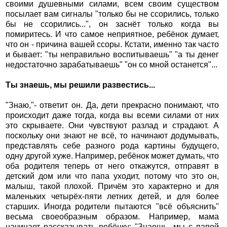
своими душевными силами, всем своим существом
посылает вам сигналы "только бы не ссорились, только
бы не ссорились...", он заснёт только когда вы
помиритесь. И что самое неприятное, ребёнок думает,
что он - причина вашей ссоры. Кстати, именно так часто
и бывает: "ты неправильно воспитываешь" "а ты денег
недостаточно зарабатываешь" "он со мной останется"...
Ты знаешь, мы решили развестись...
"Знаю,"- ответит он. Да, дети прекрасно понимают, что
происходит даже тогда, когда вы всеми силами от них
это скрываете. Они чувствуют разлад и страдают. А
поскольку они знают не всё, то начинают додумывать,
представлять себе разного рода картины будущего,
одну другой хуже. Например, ребёнок может думать, что
оба родителя теперь от него откажутся, отправят в
детский дом или что папа уходит, потому что это он,
малыш, такой плохой. Причём это характерно и для
маленьких четырёх-пяти летних детей, и для более
старших. Иногда родители пытаются "всё объяснить"
весьма своеобразным образом. Например, мама
начинает рассказывать ребёнку: "Знаешь, мы с папой