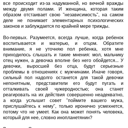
все происходит из-за надуманной, но вечной вражды
между двумя полами. И женщина, которая таким
образом отстаивает свою "независимость", на самом
деле не понимает элементарных психологических
законов и заблуждается по крайней мере трижды.
Во-первых. Разумеется, всегда лучше, когда ребенок
воспитывается и матерью, и отцом. Обратите
внимание, я не уточняю пол ребенка, хотя мне
приходилось слышать и такие мнения: мол, мальчику
отец нужен, а девочка вполне без него обойдется... У
девочки, выросшей без отца, будут серьезные
проблемы в отношениях с мужчинами. Иначе говоря,
сильный пол надолго останется для такой девочки
непонятным, представители его будут пугать и
отталкивать своей чужеродностью; она станет
реагировать на их действия совершенно неадекватно,
а когда услышит совет "поймите вашего мужа,
прислушайтесь к нему", только иронично усмехнется,
потому что не умеет. Как она может понять человека,
который для нее, словно инопланетянин?