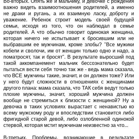
Во-вторых. Опять же и мальчику, и девочке с рождения
важно видеть взаимоотношения родителей, а именно
не драки и ругань, а их взаимную ласку, доброту и
уважение. Ребенок строит модель своей будущей
семьи, исходя из того, что он наблюдал в семье
родителей. А что обычно говорит одинокая женщина,
которая ничего не испытывает к бросившим или не
выбравшим ее мужчинам, кроме злобы? "Все мужики
кобели и сволочи, им от женщин только одно и надо, а
поматросят, так и бросят". В результате выросший под
такой аккомпанемент мальчик бессознательно будет
пытаться вести себя точно так же - ведь мама сказала,
что ВСЕ мужчины такие, значит, и он должен тоже? Или
у него будут сложности в отношениях с женщинами
другого плана: мама сказала, что ТАК себя ведут только
плохие мужчины, значит, хороший мужчина должен
вообще не стремиться к близости с женщиной? Ну а
девочка в таких условиях вырастает с ненавистью ко
всему мужскому роду и впоследствии становится либо
фригидной старой девой, либо озлобленной одинокой
стервой, которая мстит мужчинам неизвестно за что...
В-третьих. Проблемы, возникающие в результате