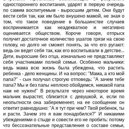
одностороннего воспитания, ударят в первую очередь
по самим воспитуемым - выросшим детям. Они будут
вести себя так, как им было внушено мамой, не зная о
том, что такое поведение в большинстве случаев
воспринимается как неадекватное и негативно
оценивается обществом. Короче говоря, отпрыск
получит достаточное количество ушатов грязи на свою
голову, но долго не сможет понять, за что его ругают:
ведь он ведет себя так, как его воспитывали в детстве...
Дети, выросшие без отца, изначально не представляют
себя участниками полной семьи. Особенно мальчики:
ведь мама всю жизнь была убеждена, что растить
ребенка - дело женщины. И на вопрос: "Мама, а кто мой
папа?" - сын получал строгую отповедь: "А зачем тебе
папа? Мы и без папы неплохо обойдемся, никакой папа
нам не нужен!" В результате через некоторое время
мальчик вырастет, сблизится с девушкой, и, если по
неопытности она забеременеет, на ее сообщение он
ответит равнодушно: "А я тут при чем? Твой ребенок, ты
и расти. Зачем это я вам понадобился?" И никакими
убеждениями о стыде и совести его не пробить: потому
что бессознательные представления о составе семьи,