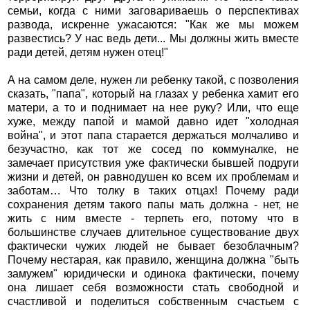
семьи, когда с ними заговариваешь о перспективах
развода, искренне ужасаются: "Как же мы можем
развестись? У нас ведь дети... Мы должны жить вместе
ради детей, детям нужен отец!"
А на самом деле, нужен ли ребенку такой, с позволения
сказать, "папа", который на глазах у ребенка хамит его
матери, а то и поднимает на нее руку? Или, что еще
хуже, между папой и мамой давно идет "холодная
война", и этот папа старается держаться молчаливо и
безучастно, как тот же сосед по коммуналке, не
замечает присутствия уже фактически бывшей подруги
жизни и детей, он равнодушен ко всем их проблемам и
заботам… Что толку в таких отцах! Почему ради
сохранения детям такого папы мать должна - нет, не
жить с ним вместе - терпеть его, потому что в
большинстве случаев длительное существование двух
фактически чужих людей не бывает безоблачным?
Почему нестарая, как правило, женщина должна "быть
замужем" юридически и одинока фактически, почему
она лишает себя возможности стать свободной и
счастливой и поделиться собственным счастьем с