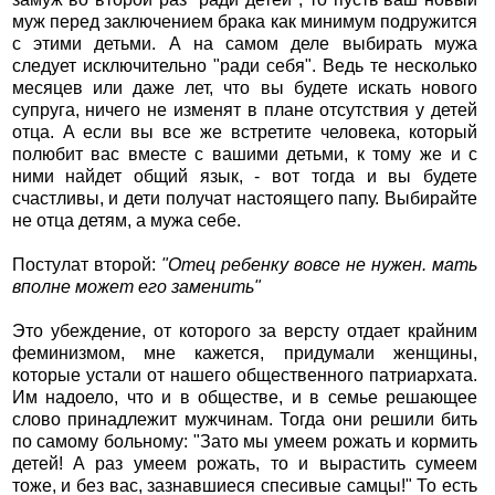
муж перед заключением брака как минимум подружится
с этими детьми. А на самом деле выбирать мужа
следует исключительно "ради себя". Ведь те несколько
месяцев или даже лет, что вы будете искать нового
супруга, ничего не изменят в плане отсутствия у детей
отца. А если вы все же встретите человека, который
полюбит вас вместе с вашими детьми, к тому же и с
ними найдет общий язык, - вот тогда и вы будете
счастливы, и дети получат настоящего папу. Выбирайте
не отца детям, а мужа себе.
Постулат второй:
"Отец ребенку вовсе не нужен. мать
вполне может его заменить"
Это убеждение, от которого за версту отдает крайним
феминизмом, мне кажется, придумали женщины,
которые устали от нашего общественного патриархата.
Им надоело, что и в обществе, и в семье решающее
слово принадлежит мужчинам. Тогда они решили бить
по самому больному: "Зато мы умеем рожать и кормить
детей! А раз умеем рожать, то и вырастить сумеем
тоже, и без вас, зазнавшиеся спесивые самцы!" То есть