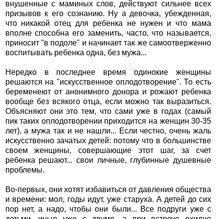
внушенные с маминых слов, действуют сильнее всех
призывов к его сознанию. Ну а девочка, убежденная,
что никакой отец для ребенка не нужен и что мама
вполне способна его заменить, часто, что называется,
приносит "в подоле" и начинает так же самоотверженно
воспитывать ребенка одна, без мужа...
Нередко в последнее время одинокие женщины
решаются на "искусственное оплодотворение". То есть
беременеют от анонимного донора и рожают ребенка
вообще без всякого отца, если можно так выразиться.
Объясняют они это тем, что сами уже в годах (самый
пик таких оплодотворении приходится на женщин 30-35
лет), а мужа так и не нашли... Если честно, очень жаль
искусственно зачатых детей: потому что в большинстве
своем женщины, совершающие этот шаг, за счет
ребенка решают... свои личные, глубинные душевные
проблемы.
Во-первых, они хотят избавиться от давления общества
и времени: мол, годы идут, уже старуха. А детей до сих
пор нет, а надо, чтобы они были... Все подруги уже с
детьми, иные уже с двумя, а при встрече ехидно