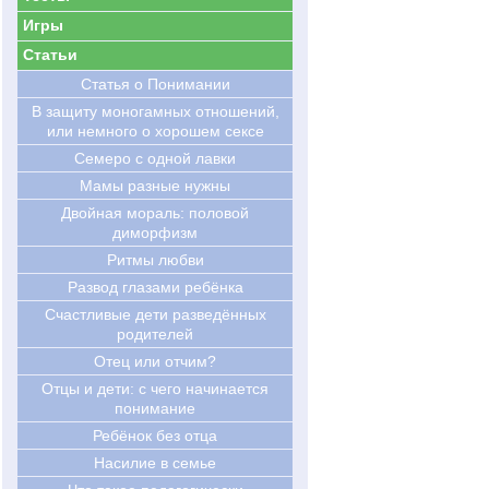
Игры
Статьи
Статья о Понимании
В защиту моногамных отношений,
или немного о хорошем сексе
Семеро с одной лавки
Мамы разные нужны
Двойная мораль: половой
диморфизм
Ритмы любви
Развод глазами ребёнка
Счастливые дети разведённых
родителей
Отец или отчим?
Отцы и дети: с чего начинается
понимание
Ребёнок без отца
Насилие в семье