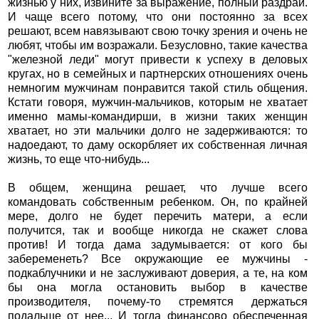
жизнью у них, извините за выражение, полный раздрай.
И чаще всего потому, что они постоянно за всех
решают, всем навязывают свою точку зрения и очень не
любят, чтобы им возражали. Безусловно, такие качества
"железной леди" могут привести к успеху в деловых
кругах, но в семейных и партнерских отношениях очень
немногим мужчинам понравится такой стиль общения.
Кстати говоря, мужчин-мальчиков, которым не хватает
именно мамы-командирши, в жизни таких женщин
хватает, но эти мальчики долго не задерживаются: то
надоедают, то даму оскорбляет их собственная личная
жизнь, то еще что-нибудь...
В общем, женщина решает, что лучше всего
командовать собственным ребенком. Он, по крайней
мере, долго не будет перечить матери, а если
получится, так и вообще никогда не скажет слова
против! И тогда дама задумывается: от кого бы
забеременеть? Все окружающие ее мужчины -
подкаблучники и не заслуживают доверия, а те, на ком
бы она могла остановить выбор в качестве
производителя, почему-то стремятся держаться
подальше от нее... И тогда финансово обеспеченная