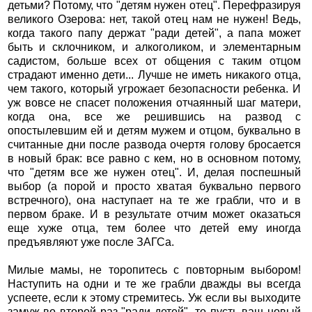
детьми? Потому, что "детям нужен отец". Перефразируя
великого Озерова: нет, такой отец нам не нужен! Ведь,
когда такого папу держат "ради детей", а папа может
быть и склочником, и алкоголиком, и элементарным
садистом, больше всех от общения с таким отцом
страдают именно дети... Лучше нe иметь никакого отца,
чем такого, который угрожает безопасности ребенка. И
уж вовсе не спасет положения отчаянный шаг матери,
когда она, все же решившись на развод с
опостылевшим ей и детям мужем и отцом, буквально в
считанные дни после развода очертя голову бросается
в новый брак: все равно с кем, но в основном потому,
что "детям все же нужен отец". И, делая поспешный
выбор (а порой и просто хватая буквально первого
встречного), она наступает на те же грабли, что и в
первом браке. И в результате отчим может оказаться
еще хуже отца, тем более что детей ему иногда
предъявляют уже после ЗАГСа.
Милые мамы, не торопитесь с повторным выбором!
Наступить на одни и те же грабли дважды вы всегда
успеете, если к этому стремитесь. Уж если вы выходите
замуж во второй раз "ради детей", то пусть ваш новый