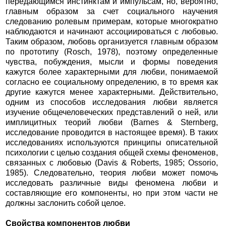
передающимся инстинктам и импульсам, но, вероятно,
главным образом за счет социального научения
следованию ролевым примерам, которые многократно
наблюдаются и начинают ассоциироваться с любовью.
Таким образом, любовь организуется главным образом
по прототипу (Rosch, 1978), поэтому определенные
чувства, побуждения, мысли и формы поведения
кажутся более характерными для любви, понимаемой
согласно ее социальному определению, в то время как
другие кажутся менее характерными. Действительно,
одним из способов исследования любви является
изучение общечеловеческих представлений о ней, или
имплицитных теорий любви (Barnes & Sternberg,
исследование проводится в настоящее время). В таких
исследованиях используются принципы описательной
психологии с целью создания общей схемы феноменов,
связанных с любовью (Davis & Roberts, 1985; Ossorio,
1985). Следовательно, теория любви может помочь
исследовать различные виды феномена любви и
составляющие его компоненты, но при этом части не
должны заслонить собой целое.
Свойства компонентов любви