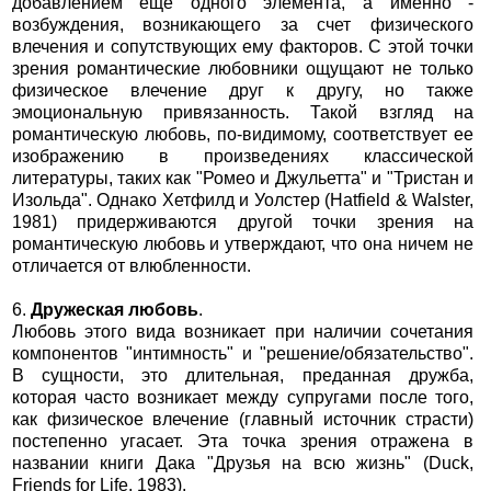
добавлением еще одного элемента, а именно -
возбуждения, возникающего за счет физического
влечения и сопутствующих ему факторов. С этой точки
зрения романтические любовники ощущают не только
физическое влечение друг к другу, но также
эмоциональную привязанность. Такой взгляд на
романтическую любовь, по-видимому, соответствует ее
изображению в произведениях классической
литературы, таких как "Ромео и Джульетта" и "Тристан и
Изольда". Однако Хетфилд и Уолстер (Hatfield & Walster,
1981) придерживаются другой точки зрения на
романтическую любовь и утверждают, что она ничем не
отличается от влюбленности.
6.
Дружеская любовь
.
Любовь этого вида возникает при наличии сочетания
компонентов "интимность" и "решение/обязательство".
В сущности, это длительная, преданная дружба,
которая часто возникает между супругами после того,
как физическое влечение (главный источник страсти)
постепенно угасает. Эта точка зрения отражена в
названии книги Дака "Друзья на всю жизнь" (Duck,
Friends for Life, 1983).