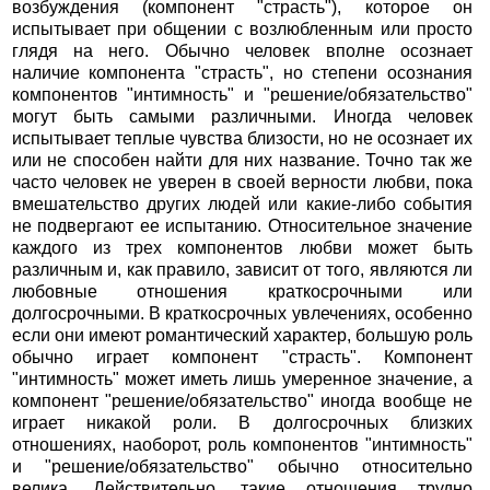
возбуждения (компонент "страсть"), которое он
испытывает при общении с возлюбленным или просто
глядя на него. Обычно человек вполне осознает
наличие компонента "страсть", но степени осознания
компонентов "интимность" и "решение/обязательство"
могут быть самыми различными. Иногда человек
испытывает теплые чувства близости, но не осознает их
или не способен найти для них название. Точно так же
часто человек не уверен в своей верности любви, пока
вмешательство других людей или какие-либо события
не подвергают ее испытанию. Относительное значение
каждого из трех компонентов любви может быть
различным и, как правило, зависит от того, являются ли
любовные отношения краткосрочными или
долгосрочными. В краткосрочных увлечениях, особенно
если они имеют романтический характер, большую роль
обычно играет компонент "страсть". Компонент
"интимность" может иметь лишь умеренное значение, а
компонент "решение/обязательство" иногда вообще не
играет никакой роли. В долгосрочных близких
отношениях, наоборот, роль компонентов "интимность"
и "решение/обязательство" обычно относительно
велика. Действительно, такие отношения трудно