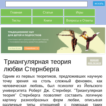
Главная
Статьи
Игры
Тесты
Книги
Вопросы и Ответы
Триангулярная теория
версия
для печати
любви Стернберга
Одним из первых теоретиков, предложивших научную
точку зрения на столь сложный феномен, как
человеческая любовь, был психолог из Йельского
университета Роберт Дж. Стернберг. "Триангулярная
теория" Стернберга позволяет составить логичную
картину разнообразных форм любви, описывая
различные типы отношений с помощью таких