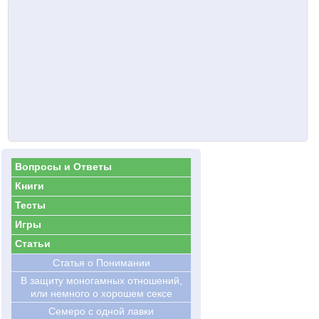
Вопросы и Ответы
Книги
Тесты
Игры
Статьи
Статья о Понимании
В защиту моногамных отношений,
или немного о хорошем сексе
Семеро с одной лавки