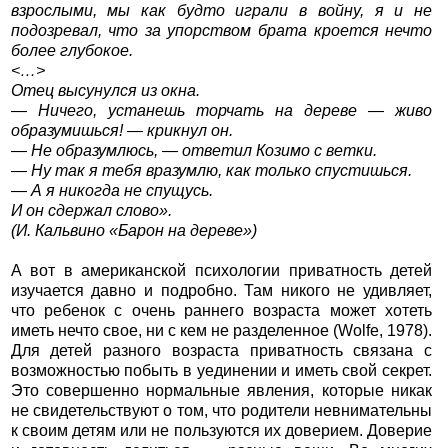
взрослыми, мы как будто играли в войну, я и не
подозревал, что за упорством брата кроется нечто
более глубокое.
<…>
Отец высунулся из окна.
— Ничего, устанешь торчать на дереве — живо
образумишься! — крикнул он.
— Не образумлюсь, — ответил Козимо с ветки.
— Ну так я тебя вразумлю, как только спустишься.
— А я никогда не спущусь.
И он сдержал слово».
(И. Кальвино «Барон на дереве»)
А вот в американской психологии приватность детей
изучается давно и подробно. Там никого не удивляет,
что ребенок с очень раннего возраста может хотеть
иметь нечто свое, ни с кем не разделенное (Wolfe, 1978).
Для детей разного возраста приватность связана с
возможностью побыть в уединении и иметь свой секрет.
Это совершенно нормальные явления, которые никак
не свидетельствуют о том, что родители невнимательны
к своим детям или не пользуются их доверием. Доверие