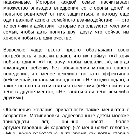
навязчивые. История каждой семьи насчитывает
множество эпизодов внедрения со стороны детей и
попыток родителей от них защититься, и потому еще
один важный аспект семейного взаимодействия — это
те реплики и действия, которые используются членами
семьи, чтобы дать понять друг другу, что сейчас им
хочется побыть в одиночестве.
Взрослые чаще всего просто обозначают свою
потребность и рассчитывают, что их поймут («Я хочу
побыть один», «Я не хочу, чтобы мешали…»), иногда
командуют ребенку без объяснения мотивов своего
поведения, что менее вежливо, но зато эффективно
(«Не мешай, оставь меня одного», «Не входи сюда»), а
также пытаются изъясняться намеками («Не пойти ли
тебе в другое место», «Не заняться ли тебе чем-либо
другим»).
Объяснения желания приватности также меняются с
возрастом. Мотивировки, адресованные детям моложе
тринадцати лет, обычно носят более
аргументированный характер («У меня болит голова»,
«Мне нужно работать»), в то время как детям старше