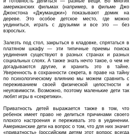
и готовность делиться — разные вещи. Во многих
американских фильмах (например, в фильме Джо
Джонстона «Джуманджи») показывают домик на
дереве. Это особое детское место, где можно
уединиться, играть с друзьями и все это — без
взрослых.
Залезть под стол, закрыться в кладовке, спрятаться в
платяном шкафу — эти типичные приемы поиска
уединения существуют в разных странах и разных
социальных слоях. А также знать нечто такое, о чем не
догадываются другие, и хранить это в тайне.
Уверенность в сохранности секрета, в праве на тайну
по психологическому влиянию мы можем сравнить с
переживанием своей физической целостности и
неуязвимости. Возможно, поэтому маленькие дети так
любят игры в «секретики».
Приватность детей выражается также в том, что
ребенок имеет право не делиться причинами своего
плохого настроения и переживать это в уединении.
Американские дети на вопрос о том, что для них значит
«приватность» (российским детям этот вопрос всегда