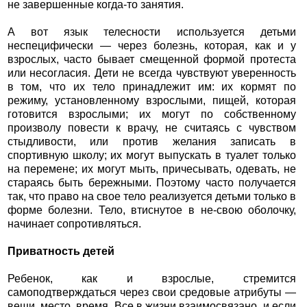
не завершенные когда-то занятия.
А вот язык телесности используется детьми
неспецифически — через болезнь, которая, как и у
взрослых, часто бывает смещенной формой протеста
или несогласия. Дети не всегда чувствуют уверенность
в том, что их тело принадлежит им: их кормят по
режиму, установленному взрослыми, пищей, которая
готовится взрослыми; их могут по собственному
произволу повести к врачу, не считаясь с чувством
стыдливости, или против желания записать в
спортивную школу; их могут выпускать в туалет только
на перемене; их могут мыть, причесывать, одевать, не
стараясь быть бережными. Поэтому часто получается
так, что право на свое тело реализуется детьми только в
форме болезни. Тело, втиснутое в не-свою оболочку,
начинает сопротивляться.
Приватность детей
Ребенок, как и взрослые, стремится
самоподтверждаться через свои средовые атрибуты —
вещи, место, время. Все в жизни взаимосвязано, и если