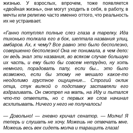
жизнью. У взрослых, впрочем, тоже появляется
«двойная жизнь», они могут уходить в себя, в работу, в
мечты или религию часто именно оттого, что реальность
их не устраивает.
«Ганно потуплял полные слез глаза в тарелку. Ида
тихонько толкала его в бок, шептала названия улиц,
амбаров. Ах, к чему? Все равно это было бесполезно,
совершенно бесполезно! Она не понимала, в чем дело:
он ведь знал эти названия, во всяком случае большую
их часть, и ему было бы совсем нетрудно, ну хоть
немного, порадовать папу, если бы... это было
возможно, если бы этому не мешало какое-то
неодолимо грустное ощущение... Строгий оклик
отца, стук вилкой о подставку заставляли его
вздрагивать. Он смотрел на мать, на Иду и пытался
что-то ответить, но с первых же слов начинал
всхлипывать. Ничего у него не получалось!
— Довольно! — гневно кричал сенатор. — Молчи! Я
теперь и слушать не хочу. Можешь не отвечать мне.
Можешь весь век сидеть молча и таращить глаза!