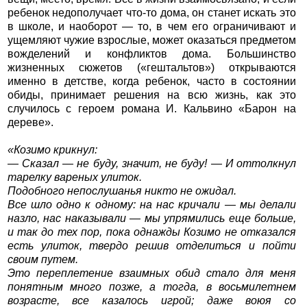
ребенок недополучает что-то дома, он станет искать это
в школе, и наоборот — то, в чем его ограничивают и
ущемляют чужие взрослые, может оказаться предметом
вожделений и конфликтов дома. Большинство
жизненных сюжетов («гештальтов») открываются
именно в детстве, когда ребенок, часто в состоянии
обиды, принимает решения на всю жизнь, как это
случилось с героем романа И. Кальвино «Барон на
дереве».
«Козимо крикнул:
— Сказал — не буду, значит, не буду! — И оттолкнул
тарелку вареных улиток.
Подобного непослушанья никто не ожидал.
Все шло одно к одному: на нас кричали — мы делали
назло, нас наказывали — мы упрямились еще больше,
и так до тех пор, пока однажды Козимо не отказался
есть улиток, твердо решив отделиться и пойти
своим путем.
Это переплетение взаимных обид стало для меня
понятным много позже, а тогда, в восьмилетнем
возрасте, все казалось игрой; даже воюя со