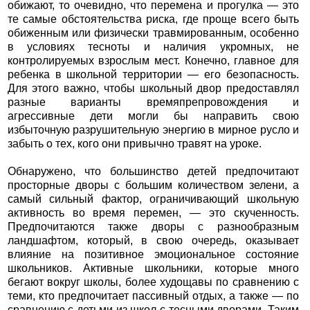
обижают, то очевидно, что перемена и прогулка — это
те самые обстоятельства риска, где проще всего быть
обиженным или физически травмированным, особенно
в условиях тесноты и наличия укромных, не
контролируемых взрослым мест. Конечно, главное для
ребенка в школьной территории — его безопасность.
Для этого важно, чтобы школьный двор предоставлял
разные варианты времяпрепровождения и
агрессивные дети могли бы направить свою
избыточную разрушительную энергию в мирное русло и
забыть о тех, кого они привычно травят на уроке.
Обнаружено, что большинство детей предпочитают
просторные дворы с большим количеством зелени, а
самый сильный фактор, ограничивающий школьную
активность во время перемен, — это скученность.
Предпочитаются также дворы с разнообразным
ландшафтом, который, в свою очередь, оказывает
влияние на позитивное эмоциональное состояние
школьников. Активные школьники, которые много
бегают вокруг школы, более худощавы по сравнению с
теми, кто предпочитает пассивный отдых, а также — по
сравнению с детьми из школ с тесными дворами. Таким