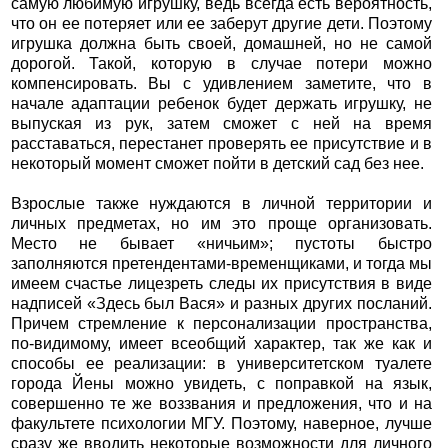
самую любимую игрушку, ведь всегда есть вероятность,
что он ее потеряет или ее заберут другие дети. Поэтому
игрушка должна быть своей, домашней, но не самой
дорогой. Такой, которую в случае потери можно
компенсировать. Вы с удивлением заметите, что в
начале адаптации ребенок будет держать игрушку, не
выпуская из рук, затем сможет с ней на время
расставаться, перестанет проверять ее присутствие и в
некоторый момент сможет пойти в детский сад без нее.
Взрослые также нуждаются в личной территории и
личных предметах, но им это проще организовать.
Место не бывает «ничьим»; пустоты быстро
заполняются претендентами-временщиками, и тогда мы
имеем счастье лицезреть следы их присутствия в виде
надписей «Здесь был Вася» и разных других посланий.
Причем стремление к персонализации пространства,
по-видимому, имеет всеобщий характер, так же как и
способы ее реализации: в университетском туалете
города Йены можно увидеть, с поправкой на язык,
совершенно те же воззвания и предложения, что и на
факультете психологии МГУ. Поэтому, наверное, лучше
сразу же вводить некоторые возможности для личного