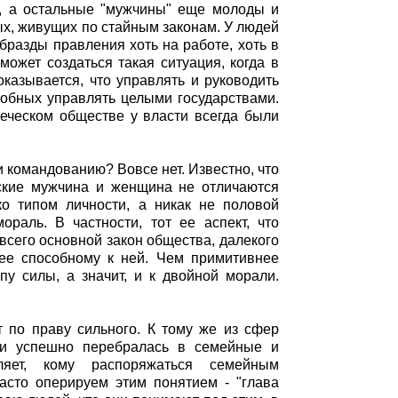
к, а остальные "мужчины" еще молоды и
ных, живущих по стайным законам. У людей
бразды правления хоть на работе, хоть в
может создаться такая ситуация, когда в
казывается, что управлять и руководить
собных управлять целыми государствами.
еческом обществе у власти всегда были
 командованию? Вовсе нет. Известно, что
еские мужчина и женщина не отличаются
ко типом личности, а никак не половой
раль. В частности, тот ее аспект, что
всего основной закон общества, далекого
лее способному к ней. Чем примитивнее
пу силы, а значит, и к двойной морали.
т по праву сильного. К тому же из сфер
 и успешно перебралась в семейные и
яет, кому распоряжаться семейным
часто оперируем этим понятием - "глава