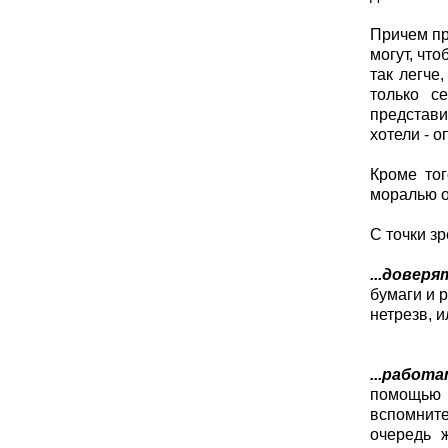
Причем пр
могут, чт
так легче
только с
представи
хотели - о
Кроме тог
моралью о
С точки з
...довер
бумаги и 
нетрезв, 
...рабо
помощью к
вспомните
очередь 