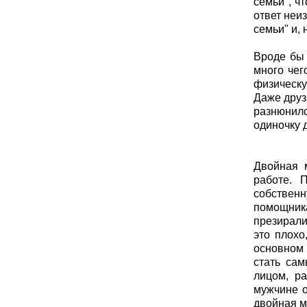
семьи", ч
ответ неи
семьи" и, 
Вроде бы 
много чег
физическу
Даже друз
разнюнилс
одиночку 
Двойная 
работе. 
собствен
помощника
презирали
это плохо
основном 
стать са
лицом, ра
мужчине о
двойная м