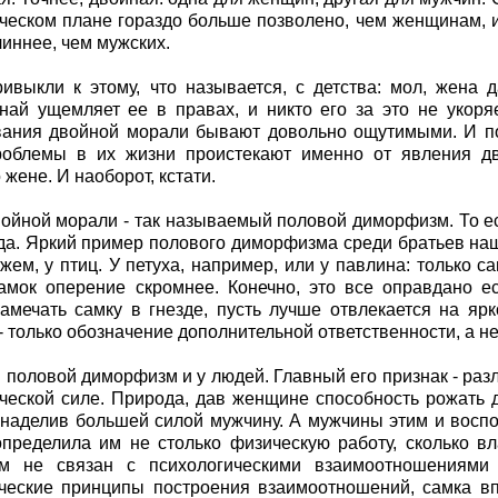
ческом плане гораздо больше позволено, чем женщинам, и
линнее, чем мужских.
ивыкли к этому, что называется, с детства: мол, жена 
най ущемляет ее в правах, и никто его за это не укоря
ания двойной морали бывают довольно ощутимыми. И по
роблемы в их жизни проистекают именно от явления дв
жене. И наоборот, кстати.
ойной морали - так называемый половой диморфизм. То ес
да. Яркий пример полового диморфизма среди братьев наш
ажем, у птиц. У петуха, например, или у павлина: только 
самок оперение скромнее. Конечно, это все оправдано 
амечать самку в гнезде, пусть лучше отвлекается на яр
- только обозначение дополнительной ответственности, а не
й половой диморфизм и у людей. Главный его признак - раз
ческой силе. Природа, дав женщине способность рожать д
 наделив большей силой мужчину. А мужчины этим и воспо
пределила им не столько физическую работу, сколько 
м не связан с психологическими взаимоотношениями
ческие принципы построения взаимоотношений, самка вп