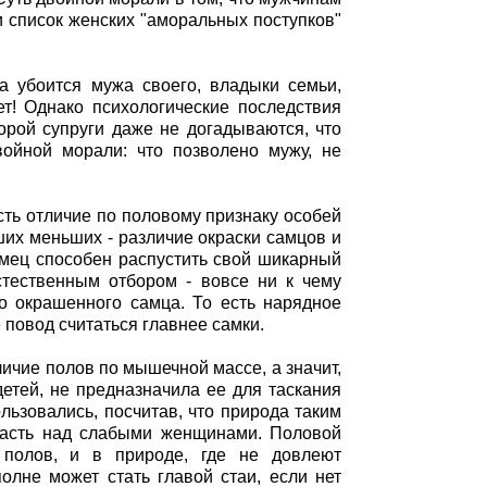
 список женских "аморальных поступков"
да убоится мужа своего, владыки семьи,
ет! Однако психологические последствия
рой супруги даже не догадываются, что
ойной морали: что позволено мужу, не
ть отличие по половому признаку особей
их меньших - различие окраски самцов и
самец способен распустить свой шикарный
естественным отбором - вовсе ни к чему
ко окрашенного самца. То есть нарядное
 повод считаться главнее самки.
личие полов по мышечной массе, а значит,
етей, не предназначила ее для таскания
льзовались, посчитав, что природа таким
власть над слабыми женщинами. Половой
 полов, и в природе, где не довлеют
олне может стать главой стаи, если нет