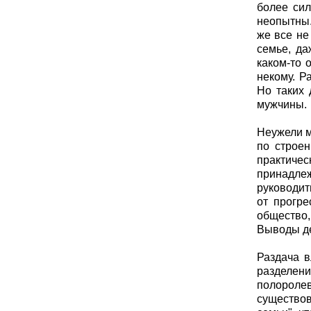
более сил
неопытны.
же все не
семье, да
каком-то 
некому. Р
Но таких 
мужчины.
Неужели м
по строен
практичес
принадлеж
руководит
от прогре
общество,
Выводы де
Раздача в
разделен
полорол
существов