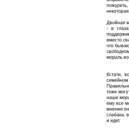
пожурить,
некоторая
Двойная м
- в глаз
поддержив
вместо св
что бываю
свободном
мораль во
Кстати, в
семейном
Правильно
тоже могу
наши мора
ему все м
мнения он
слабака, в
и идет.