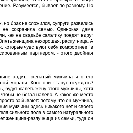
ение. Разумеется, бывает по-разному. Но
 но брак не сложился, супруги развелись
о не сохранила семью. Одинокая дама
, как на свадьбе салатику поедят, вдруг
. Опять женщина нехорошая, распутница. А
ж, которые чувствуют себя комфортнее "в
сированным партнером, - этого двойная
щине ходит... женатый мужчина и о его
ой морали. Кого они станут осуждать?
, будут жалеть жену этого мужчины, хотя
 чтобы не бегал налево. А какое же место
просто забывают: потому что он мужчина,
ния мужчины здесь никакого нет и своего
еля сильного пола в самого натурального
едет женщина-разлучница из семьи, туда он