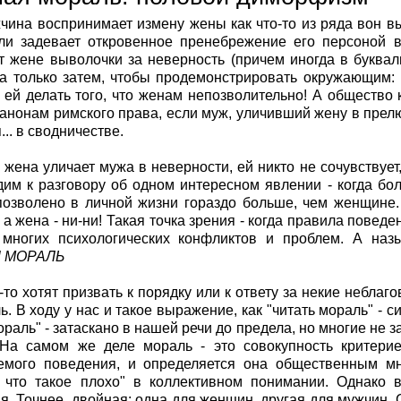
чина воспринимает измену жены как что-то из ряда вон вы
ли задевает откровенное пренебрежение его персоной 
т жене выволочки за неверность (причем иногда в буква
а только затем, чтобы продемонстрировать окружающим: в
ей делать того, что женам непозволительно! А общество ки
канонам римского права, если муж, уличивший жену в прелю
.. в сводничестве.
 жена уличает мужа в неверности, ей никто не сочувствует, 
им к разговору об одном интересном явлении - когда бол
озволено в личной жизни гораздо больше, чем женщине. И
 а жена - ни-ни! Такая точка зрения - когда правила повед
многих психологических конфликтов и проблем. А назы
 МОРАЛЬ
о-то хотят призвать к порядку или к ответу за некие небл
ь. В ходу у нас и такое выражение, как "читать мораль" - 
ораль" - затаскано в нашей речи до предела, но многие не 
. На самом же деле мораль - это совокупность критери
емого поведения, и определяется она общественным мне
 что такое плохо" в коллективном понимании. Однако
я. Точнее, двойная: одна для женщин, другая для мужчин. 