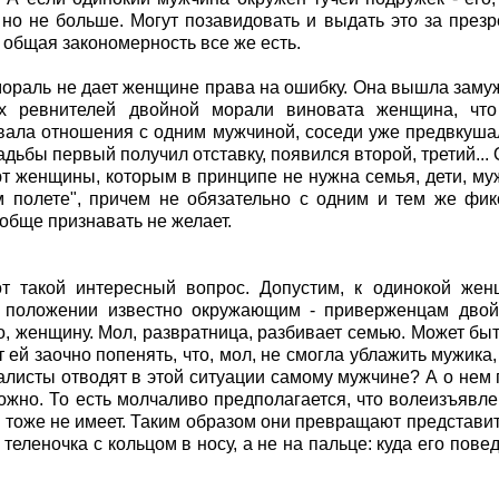
 но не больше. Могут позавидовать и выдать это за презр
 общая закономерность все же есть.
ораль не дает женщине права на ошибку. Она вышла замуж,
ах ревнителей двойной морали виновата женщина, чт
ала отношения с одним мужчиной, соседи уже предвкушали
адьбы первый получил отставку, появился второй, третий..
т женщины, которым в принципе не нужна семья, дети, му
 полете", причем не обязательно с одним и тем же фик
обще признавать не желает.
от такой интересный вопрос. Допустим, к одинокой жен
 положении известно окружающим - приверженцам двойн
, женщину. Мол, развратница, разбивает семью. Может быть
т ей заочно попенять, что, мол, не смогла ублажить мужика,
листы отводят в этой ситуации самому мужчине? А о нем 
ожно. То есть молчаливо предполагается, что волеизъявле
 тоже не имеет. Таким образом они превращают представит
 теленочка с кольцом в носу, а не на пальце: куда его пов