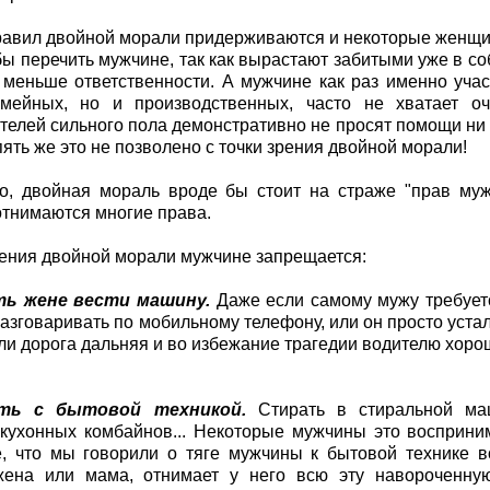
авил двойной морали придерживаются и некоторые женщин
обы перечить мужчине, так как вырастают забитыми уже в со
, меньше ответственности. А мужчине как раз именно уча
емейных, но и производственных, часто не хватает оч
телей сильного пола демонстративно не просят помощи ни у 
пять же это не позволено с точки зрения двойной морали!
о, двойная мораль вроде бы стоит на страже "прав му
тнимаются многие права.
рения двойной морали мужчине запрещается:
ять жене вести машину.
Даже если самому мужу требуе
разговаривать по мобильному телефону, или он просто устал 
или дорога дальняя и во избежание трагедии водителю хоро
тать с бытовой техникой.
Стирать в стиральной маш
ухонных комбайнов... Некоторые мужчины это восприним
, что мы говорили о тяге мужчины к бытовой технике в
жена или мама, отнимает у него всю эту навороченную