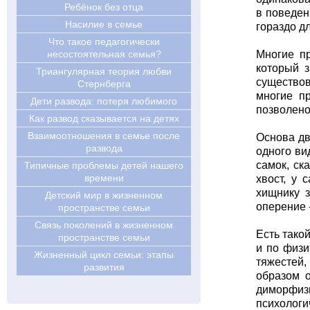
Ребёнок без отца
в поведен
Насилие в семье
гораздо д
Что такое педагогически
несостоятельная семья?
Многие пр
который з
Триангулярная теория любви
существов
Стернберга
многие п
Дети развода: потеря любимого
позволено 
Как развод сказывается на детях
Взаимоотношения в семье после
Основа дв
развода
одного ви
самок, ск
Типичные проблемы детей нашего
времени
хвост, у 
хищнику з
Детский мир в жизненном
оперение 
пространстве семьи
Связь поколений в жизненном
Есть тако
пространстве семьи
и по физи
Жизненный цикл семьи: этапы
тяжестей,
развития
образом о
диморфиз
психологи