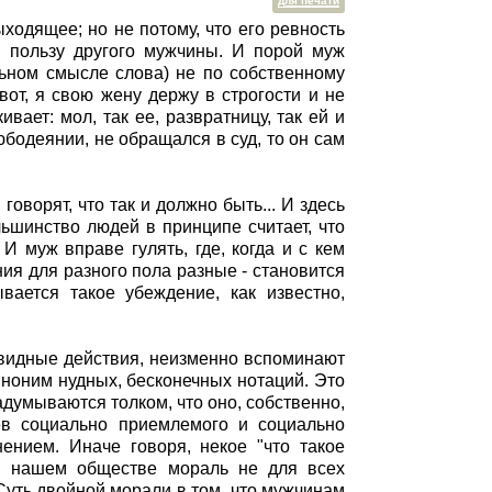
для печати
ходящее; но не потому, что его ревность
в пользу другого мужчины. И порой муж
льном смысле слова) не по собственному
от, я свою жену держу в строгости и не
вает: мол, так ее, развратницу, так ей и
бодеянии, не обращался в суд, то он сам
говорят, что так и должно быть... И здесь
ьшинство людей в принципе считает, что
 муж вправе гулять, где, когда и с кем
ения для разного пола разные - становится
вается такое убеждение, как известно,
аговидные действия, неизменно вспоминают
синоним нудных, бесконечных нотаций. Это
задумываются толком, что оно, собственно,
ев социально приемлемого и социально
нием. Иначе говоря, некое "что такое
 в нашем обществе мораль не для всех
Суть двойной морали в том, что мужчинам