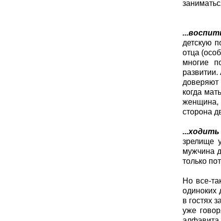
заниматься
...воспи
детскую п
отца (осо
многие п
развитии.
доверяют 
когда мат
женщина, 
сторона д
...ходит
зрелище у
мужчина д
только пот
Но все-та
одиноких 
в гостях 
уже говор
алфавита.