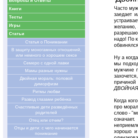
Вопросы и Ответы
Часто муж
Книги
заедает и
Тесты
устраивае
Игры
желанию, 
разрешаю 
Статьи
надо! По 
Статья о Понимании
обвинялся.
В защиту моногамных отношений,
или немного о хорошем сексе
Ну а когда
Семеро с одной лавки
мы подход
мужчине п
Мамы разные нужны
захочется,
Двойная мораль: половой
причиной 
диморфизм
ДВОЙНАЯ
Ритмы любви
Развод глазами ребёнка
Когда ког
про морал
Счастливые дети разведённых
родителей
слово - "м
означает
Отец или отчим?
неприемл
Отцы и дети: с чего начинается
хорошо и
понимание
одинакова