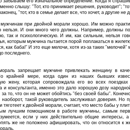
то забываем его изначальное определение. Когда я спраши
зменно слышу: "Тот, кто принимает решения, руководит"; "т
наконец, "тот, кто в семье делает все, что хочет, а другие н
мужчинам при двойной морали хорошо. Им можно практич
о нельзя. И они много чего должны. Например, должны по
ю, так и психологическую. И им, как сильным, нельзя гов
ья, которым мужчина пытается порой поплакаться в жилетку
я, как баба!" И это еще мелочи, хотя из-за таких "мелочей
до последнего.
мораль запрещает мужчине привлекать женщину в качес
По крайней мере, когда один из наших бывших извес
ную жену, которая сопровождала его во всех поездках 
 и консультанта, именно это дало хорошую дозу народной
 за то, что он не может обойтись "без своей бабы". Конечн
, наоборот, такой руководитель заслуживал доверия. Но 
и тяготеет к двойной морали, считает, что место бабы у пли
мым лучшим помощником в работе мужчины, самым пер
зумеется, если у них действительно общие интересы, 
пять же не положено афишировать, что он относится к ж
ораль.