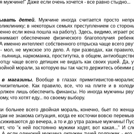
 мужчине!" Даже если очень хочется - все равно стыдно...
тывать детей.
Мужчине иногда считается просто непр
оликлинику; в некоторых семьях преступлением со сторон
бенно если жена пошла на работу). Здесь, видимо, играет ро
онимают обеспечение физического благополучия ребен
 А именно интеллект собственного отпрыска чаще всего рву
- мол, не мужское это дело. А при разводах, как правило,
ь пьяница, наркоманка, проститутка, в общем, антиобщест
отцу чаще всего детишек не видать как своих ушей. Да,
войной морали, за которую вы так часто держитесь обеими 
ь в магазины.
Вообще в глазах примитивистов-моралис
низительное. Как правило, все, что на плите и в холо
олжен лишь обеспечить финансы. Но иногда мужчины рвутс
ому, что хотят еду... по своему выбору.
ки больнее всего двойная мораль, конечно, бьет по женщ
дам не знакома ситуация, когда ее косточки вовсю перемыв
засиживаются до вечера, а то и до утра разные мужчины! Пус
ят, что "к ней постоянно мужики ходят, вот какая..." И с
 А если одинокий мужчина окружен тучей подружек - его, 