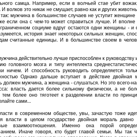
ьного самца. Например, если в волчьей стае убит вожа
 И волков это никак не смущает, равно как и других живот
 так: мужчина в большинстве случаев не уступит женщине 
же если она с чем-то может справиться лучше. И вполне 
ограниченном социуме вдруг остаются одни женщины - и о
азумеется, история знает некоторых сильных женщин, спо
дам считанные единицы. И в большинстве своем в челов
ужчина действительно лучше приспособлен к руководству и
ию головного мозга и типу интеллекта среднестатистич
ки ничем. И способность руководить определяется толь
ностью Однако дальше вступает в действие двойная мо
ь должен мужчина, а женщина - слушаться. Но это всего-на
сса: власть дается более сильному физически, а не бо
 тем более оно тяготеет к разделении власти по принци
лайте сами...
ласти в современном обществе, увы, зачастую тоже иде
ия власти в целом государстве двойная мораль давно
евые взаимоотношения. Именно она порой определ
анием. Иначе говоря, кто будет главой семьи. Мы так 