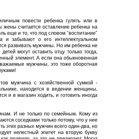
иличным повести ребенка гулять или в
ы жены считается оставление ребенка на
ль еще и то, что под словом "воспитание"
ка и забывают о его интеллектуальном
тся развивать мужчины. Но им ребенка не
 детей могут оставить отцу только тогда,
венный элемент. А если она обыкновенная
 уважаемые мужчины, это тоже оборотная
руками!
тов мужчина с хозяйственной сумкой -
дильнике, находится в ведении женщины,
я и в магазин ходить, и готовить иногда
инам. И не только по семейным. Кому из
аются соседками только потому, что у нее
ть этих разных мужчин всего один-два, но
ледует нелестный эпитет на вторую букву
как правило, за это не презирают. Могут