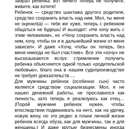
забрал ребенка: вот ничего теперь не получите,
живите, как хотите!
Ребенок — средство шантажа другого родителя,
средство сохранить власть над ним. Мол, ты меня
не оценил(а) — тебе же хуже, теперь с ребенком
общаться не будешь! И выходит: «Не хочу жить с
этим человеком», но «Чочу сохранить власть над
ним, хочу, чтобы он и в дальнейшей жизни от меня
зависел». И даже «Хочу, чтобы он теперь, без
меня никогда не был счастлив». Все эти «хочу» не
высказываются вслух: стремление получить
ребенка объясняется одной только «родительской
любовью», благо она в нашем судопроизводстве
не требует доказательств….
Для мужчины ребенок (особенно сын) часто
является средством социализации. Мол, я не
нашел денежной работы, не прославился как
личность, зато теперь я реализуюсь как отец…
(Порой мужчине ребенок нужен, чтобы
впоследствии подманивать на него, как на удочку,
новую жену, но это редко: в плане личной жизни
ребенок всегда обуза, как для мужчины, так и для
женщины.) И даже крутые бизнесмены иногда