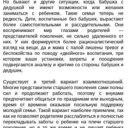
Но бывают и другие ситуации, когда бабушка с
дедушкой не имеют возможности или желания
заниматься с ребенком. Такие семьи теперь не
редкость. Дети, воспитанные без бабушек, вырастают
более самостоятельными и рассудительными. Они
воспринимают мир глазами родителей —
представителей поколения, не сильно удаленного от
них. У них формируется более рационалистический
взгляд на вещи, да и мама с папой лишены тревог и
беспокойства по поводу «двойного» воспитания, при
котором ваши установки, запреты и поощрения
подвергаются анализу и критике со стороны бабушек и
дедушек.
Существует и третий вариант взаимоотношений.
Многие представители старшего поколения сами полны
сил и продолжают работать, поэтому с внуками
предпочитают общаться по праздникам или выходным,
время от времени оказывая посильную поддержку
молодой семье. Такой вариант наиболее приемлем, так
как не позволяет родителям расслабляться и полностью
перекладывать заботы о ребенке на плечи старшего
поколения, но в то же время и не лишает ребенка