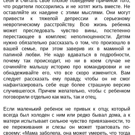
себя и считать свое плохое поведение причиной того,
что родители поссорились и не хотят жить вместе. Не
оставляйте их наедине с этими мыслями. Они могут
привести к тяжелой депрессии и серьезному
невротическому расстройству. Всю жизнь ребенка
может преследовать чувство вины, постепенно
перестающее в комплекс неполноценности. Детям
нужно обязательно рассказать о том, что произошло в
вашей семье, при этом заверив их в маминой и
папиной любви. Не надо вдаваться в подробности,
почему так происходит, но ни в коем случае не
сочиняйте малышу историю про командировки и не
обнадеживайте его, что все скоро изменится. Вам
следует рассказать ему правду, чтобы он не смог
нафантазировать себе еще более страшную версию
случившегося. Причем желательно, чтобы с ребенком
поговорили отдельно как мать, так и отец.
Если маленький ребенок не привык к отцу, который
всегда был холоден с ним или редко бывал дома, а к
матери испытывает сильное чувство привязанности, то
ее переживания и слезы он может трактовать по-
своему: «Мама заболела, она может умереть, что тогда