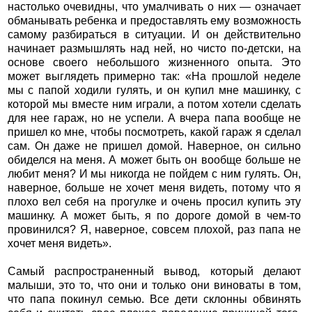
настолько очевидны, что умалчивать о них — означает
обманывать ребенка и предоставлять ему возможность
самому разбираться в ситуации. И он действительно
начинает размышлять над ней, но чисто по-детски, на
основе своего небольшого жизненного опыта. Это
может выглядеть примерно так: «На прошлой неделе
мы с папой ходили гулять, и он купил мне машинку, с
которой мы вместе ним играли, а потом хотели сделать
для нее гараж, но не успели. А вчера папа вообще не
пришел ко мне, чтобы посмотреть, какой гараж я сделал
сам. Он даже не пришел домой. Наверное, он сильно
обиделся на меня. А может быть он вообще больше не
любит меня? И мы никогда не пойдем с ним гулять. Он,
наверное, больше не хочет меня видеть, потому что я
плохо вел себя на прогулке и очень просил купить эту
машинку. А может быть, я по дороге домой в чем-то
провинился? Я, наверное, совсем плохой, раз папа не
хочет меня видеть».
Самый распространенный вывод, который делают
малыши, это то, что они и только они виноваты в том,
что папа покинул семью. Все дети склонны обвинять