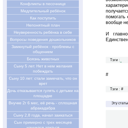
Конфликты в песочнице
характери
Медлительный ребёнок
получаетс
помогать 
Как поступить
вообще не
Непонятный плач
Неуверенность ребёнка в себе
И главно
Вопросы поведения дошкольников
Единствен
Замкнутый ребёнок - проблемы с
общением
Боязнь животных
Тэги :
Сыну 5 лет. Нет в нем желания
побеждать
#
Cыну 10 лет: стали замечать, что он
врет
Тэги : #
Дочь отказывается гулять с детьми на
площадке
Внучке 2г 6 мес, её речь - сплошная
Эту стат
абракадабра
Сыну 2,8 года, начал заикаться
Сын примерно с трех месяцев
научился злиться