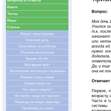
Вопросы и Ответы
Книги
Вопрос:
Тесты
Игры
Моя дочь 
Учится он
Статьи
т.к. посл
Рисует треугольники
начинает 
8-летняя дочь
или непо
Запугивать ли ребёнка
всегда ей
нужно ко
Половое воспитание
доделала
Кризис 10 лет
ответств
Всё время врёт
Да, и еще
Воспитание настоящего мужчины
она не п
Ревнует папу к маме
Отвечает
Совместный сон
Что такое смерть?
Первое, ч
Не любит, когда его трогают
возрасту, 
Часто в т
Переезд на новую квартиру
системы 
Проблемы со сном
возможнос