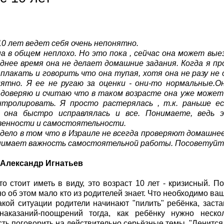
10 лет ведет себя очень непонятно.
а в общем неплохо. Но это пока , сейчас она может вы
еднее время она не делает домашние задания. Когда я пр
плакать и говорить что она тупая, хотя она не разу не
нятно. Я ее не ругаю за оценки - они-то нормальные.О
 доверяю и считаю что в таком возрасте она уже может
нтролировать. Я просто растерялась , т.к. раньше е
, она быстро исправлялась и все. Понимаете, ведь 
енности и самостоятельности.
 дело в том что в Израиле не всегда проверяют домашнее
онимает важность самостоятельной работы. Посоветуйт
 Александр Игнатьев
то стоит иметь в виду, это возраст 10 лет - кризисный. П
но об этом мало кто из родителей знает. Что необходимо ва
акой ситуации родители начинают "пилить" ребёнка, заст
наказаний-поощрений тогда, как ребёнку нужно неск
ть поговорить на действительно серьёзные темы. "Ленится,