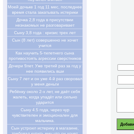
Моей дочьке 1 год 11 мес, последнее
время стала закатывать истерики
Дочка 2,8 года в присутствии
незнакомых не разговаривает
Сыну 3,8 года : кризис трех лет
Cын (8 лет) совершенно не хочет
учится
Как научить 5-тилетнего сына
противостоять агрессии сверстников
Дочери 9лет. Уже третий раз за год у
нее появились вши
Сыну 7 лет и он уже 4-й раз своровал
у меня деньги
Ребёнку около 2-х лет, не даёт себя
жалеть, когда упадёт или сильно
ударится
Сыну 4.5 года, через чур
чувствителен и эмоционален для
мальчика.
Сын устроил истерику в магазине,
требовал купить ему что он хочет.