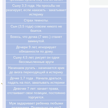
Сыну 3,3 года. На просьбы не
реагирует, если наказать - закатывает
истерику
Страх темноты.
Сын (3,5 года) совсем никого не
боится.
Боюсь, что дочка (7 мес.) станет
замкнутой.
Дочери 9 лет, игнорирует
обязанности по дому.
Сыну 4,5 лет, рисует он одни
бессмысленные круги
Начинаем ругать - начинается крик
до визга переходящий в истерику
Дочке 1,7 года . Начала драться,
падать на пол, закатывать истерики
Девочке 7 лет: качает права,
отстаивает свои позиции, постоянно
торгуется.
Муж задаривает ребенка любыми
подарками. Правильно ли это?