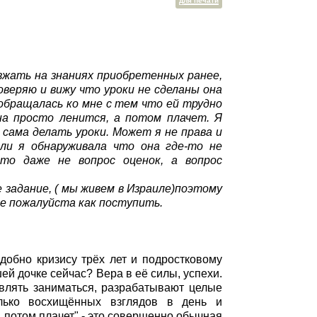
для печати
езжать на знаниях приобретенных ранее,
оверяю и вижу что уроки не сделаны она
 обращалась ко мне с тем что ей трудно
на просто ленится, а потом плачет. Я
 сама делать уроки. Может я не права и
сли я обнаруживала что она где-то не
это даже не вопрос оценок, а вопрос
 задание, ( мы живем в Израиле)поэтому
е пожалуйста как поступить.
одобно кризису трёх лет и подростковому
шей дочке сейчас? Вера в её силы, успехи.
авлять заниматься, разрабатывают целые
олько восхищённых взглядов в день и
 потом плачет" - это совершенно обычная