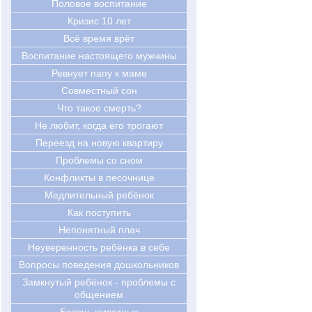
Половое воспитание
Кризис 10 лет
Всё время врёт
Воспитание настоящего мужчины
Ревнует папу к маме
Совместный сон
Что такое смерть?
Не любит, когда его трогают
Переезд на новую квартиру
Проблемы со сном
Конфликты в песочнице
Медлительный ребёнок
Как поступить
Непонятный плач
Неуверенность ребёнка в себе
Вопросы поведения дошкольников
Замкнутый ребёнок - проблемы с
общением