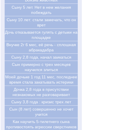
Боязнь животных
Сыну 5 лет. Нет в нем желания
побеждать
Cыну 10 лет: стали замечать, что он
врет
Дочь отказывается гулять с детьми на
площадке
Внучке 2г 6 мес, её речь - сплошная
абракадабра
Сыну 2,8 года, начал заикаться
Сын примерно с трех месяцев
научился злиться
Моей дочьке 1 год 11 мес, последнее
время стала закатывать истерики
Дочка 2,8 года в присутствии
незнакомых не разговаривает
Сыну 3,8 года : кризис трех лет
Cын (8 лет) совершенно не хочет
учится
Как научить 5-тилетнего сына
противостоять агрессии сверстников