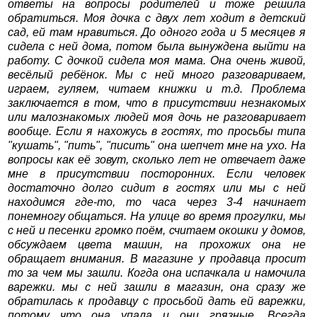
ответы на вопросы родителей и тоже решила
обратиться. Моя дочка с двух лет ходит в детский
сад, ей там нравиться. До одного года и 5 месяцев я
сидела с ней дома, потом была вынуждена выйти на
работу. С дочкой сидела моя мама. Она очень живой,
весёлый ребёнок. Мы с ней много разговариваем,
играем, гуляем, читаем книжки и т.д. Проблема
заключается в том, что в присутствии незнакомых
или малознакомых людей моя дочь не разговаривает
вообще. Если я нахожусь в гостях, то просьбы типа
"кушать", "пить", "писить" она шепчет мне на ухо. На
вопросы как её зовут, сколько лет не отвечает даже
мне в присутствии посторонних. Если человек
достаточно долго сидит в гостях или мы с ней
находимся где-то, то часа через 3-4 начинает
понемногу общаться. На улице во время прогулки, мы
с ней и песенки громко поём, считаем окошки у домов,
обсуждаем цвета машин, на прохожих она не
обращает внимания. В магазине у продавца просит
то за чем мы зашли. Когда она испачкала и намочила
варежки. мы с ней зашли в магазин, она сразу же
обратилась к продавцу с просьбой дать ей варежки,
потому что она упала и они грязные. Всегда