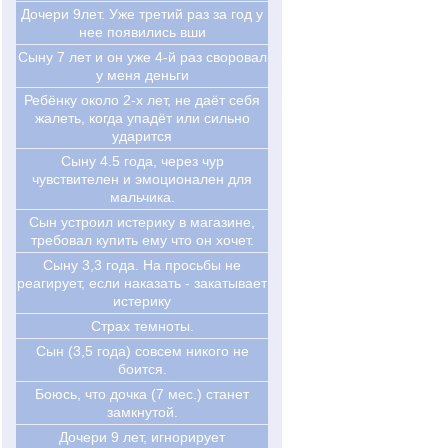
Дочери 9лет. Уже третий раз за год у
нее появились вши
Сыну 7 лет и он уже 4-й раз своровал
у меня деньги
Ребёнку около 2-х лет, не даёт себя
жалеть, когда упадёт или сильно
ударится
Сыну 4.5 года, через чур
чувствителен и эмоционален для
мальчика.
Сын устроил истерику в магазине,
требовал купить ему что он хочет.
Сыну 3,3 года. На просьбы не
реагирует, если наказать - закатывает
истерику
Страх темноты.
Сын (3,5 года) совсем никого не
боится.
Боюсь, что дочка (7 мес.) станет
замкнутой.
Дочери 9 лет, игнорирует