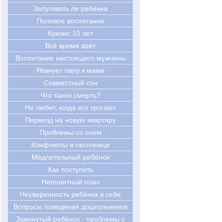
Запугивать ли ребёнка
Половое воспитание
Кризис 10 лет
Всё время врёт
Воспитание настоящего мужчины
Ревнует папу к маме
Совместный сон
Что такое смерть?
Не любит, когда его трогают
Переезд на новую квартиру
Проблемы со сном
Конфликты в песочнице
Медлительный ребёнок
Как поступить
Непонятный плач
Неуверенность ребёнка в себе
Вопросы поведения дошкольников
Замкнутый ребёнок - проблемы с