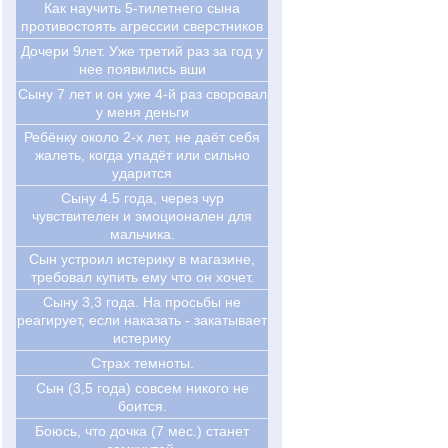
Как научить 5-тилетнего сына
противостоять агрессии сверстников
Дочери 9лет. Уже третий раз за год у
нее появились вши
Сыну 7 лет и он уже 4-й раз своровал
у меня деньги
Ребёнку около 2-х лет, не даёт себя
жалеть, когда упадёт или сильно
ударится
Сыну 4.5 года, через чур
чувствителен и эмоционален для
мальчика.
Сын устроил истерику в магазине,
требовал купить ему что он хочет.
Сыну 3,3 года. На просьбы не
реагирует, если наказать - закатывает
истерику
Страх темноты.
Сын (3,5 года) совсем никого не
боится.
Боюсь, что дочка (7 мес.) станет