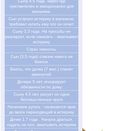
Сыну 4.5 года, через чур
чувствителен и эмоционален для
мальчика.
Сын устроил истерику в магазине,
требовал купить ему что он хочет.
Сыну 3,3 года. На просьбы не
реагирует, если наказать - закатывает
истерику
Страх темноты.
Сын (3,5 года) совсем никого не
боится.
Боюсь, что дочка (7 мес.) станет
замкнутой.
Дочери 9 лет, игнорирует
обязанности по дому.
Сыну 4,5 лет, рисует он одни
бессмысленные круги
Начинаем ругать - начинается крик
до визга переходящий в истерику
Дочке 1,7 года . Начала драться,
падать на пол, закатывать истерики