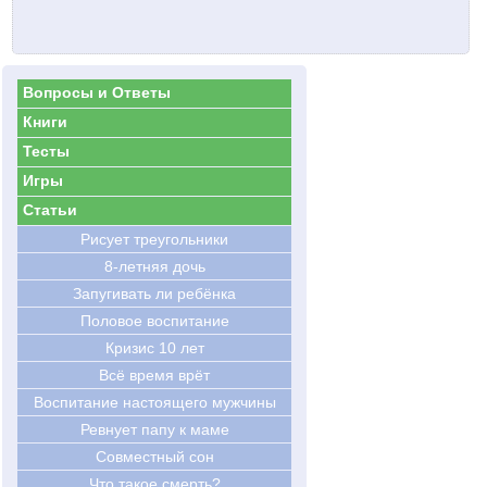
Вопросы и Ответы
Книги
Тесты
Игры
Статьи
Рисует треугольники
8-летняя дочь
Запугивать ли ребёнка
Половое воспитание
Кризис 10 лет
Всё время врёт
Воспитание настоящего мужчины
Ревнует папу к маме
Совместный сон
Что такое смерть?