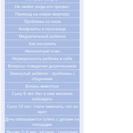
Не любит, когда его трогают
Переезд на новую квартиру
Проблемы со сном
Конфликты в песочнице
Медлительный ребёнок
Как поступить
Непонятный плач
Неуверенность ребёнка в себе
Вопросы поведения дошкольников
Замкнутый ребёнок - проблемы с
общением
Боязнь животных
Сыну 5 лет. Нет в нем желания
побеждать
Cыну 10 лет: стали замечать, что он
врет
Дочь отказывается гулять с детьми на
площадке
Внучке 2г 6 мес, её речь - сплошная