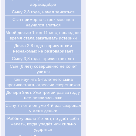
абракадабра
Сыну 2,8 года, начал заикаться
Сын примерно с трех месяцев
научился злиться
Моей дочьке 1 год 11 мес, последнее
время стала закатывать истерики
Дочка 2,8 года в присутствии
незнакомых не разговаривает
Сыну 3,8 года : кризис трех лет
Cын (8 лет) совершенно не хочет
учится
Как научить 5-тилетнего сына
противостоять агрессии сверстников
Дочери 9лет. Уже третий раз за год у
нее появились вши
Сыну 7 лет и он уже 4-й раз своровал
у меня деньги
Ребёнку около 2-х лет, не даёт себя
жалеть, когда упадёт или сильно
ударится