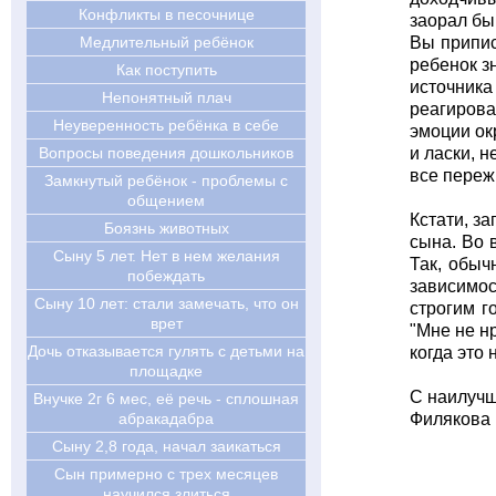
Конфликты в песочнице
заорал бы
Медлительный ребёнок
Вы припис
ребенок з
Как поступить
источника
Непонятный плач
реагирова
Неуверенность ребёнка в себе
эмоции ок
Вопросы поведения дошкольников
и ласки, н
все переж
Замкнутый ребёнок - проблемы с
общением
Кстати, з
Боязнь животных
сына. Во 
Сыну 5 лет. Нет в нем желания
Так, обыч
побеждать
зависимос
Cыну 10 лет: стали замечать, что он
строгим г
врет
"Мне не нр
Дочь отказывается гулять с детьми на
когда это
площадке
С наилуч
Внучке 2г 6 мес, её речь - сплошная
абракадабра
Филякова 
Сыну 2,8 года, начал заикаться
Сын примерно с трех месяцев
научился злиться