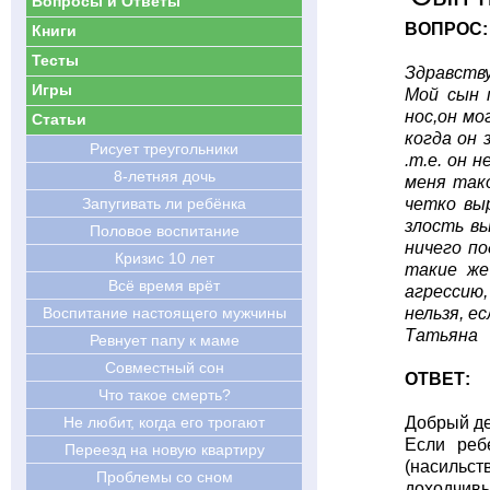
Вопросы и Ответы
ВОПРОС:
Книги
Тесты
Здравств
Игры
Мой сын 
нос,он мо
Статьи
когда он 
Рисует треугольники
.т.е. он 
8-летняя дочь
меня тако
Запугивать ли ребёнка
четко вы
злость в
Половое воспитание
ничего по
Кризис 10 лет
такие же
Всё время врёт
агрессию,
Воспитание настоящего мужчины
нельзя, е
Татьяна
Ревнует папу к маме
Совместный сон
ОТВЕТ:
Что такое смерть?
Не любит, когда его трогают
Добрый де
Если реб
Переезд на новую квартиру
(насильст
Проблемы со сном
доходчивы