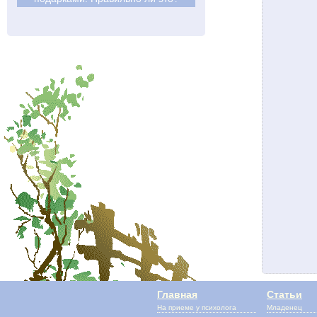
Главная
Статьи
На приеме у психолога
Младенец