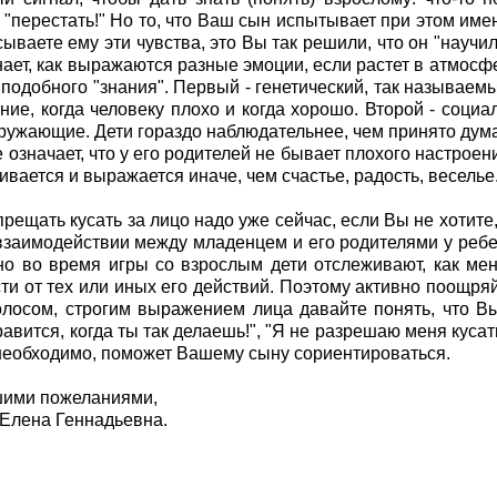
 "перестать!" Но то, что Ваш сын испытывает при этом имен
ываете ему эти чувства, это Вы так решили, что он "научилс
нает, как выражаются разные эмоции, если растет в атмосфе
 подобного "знания". Первый - генетический, так называем
ние, когда человеку плохо и когда хорошо. Второй - социа
ружающие. Дети гораздо наблюдательнее, чем принято думат
е означает, что у его родителей не бывает плохого настроен
ивается и выражается иначе, чем счастье, радость, веселье
апрещать кусать за лицо надо уже сейчас, если Вы не хотите
взаимодействии между младенцем и его родителями у реб
но во время игры со взрослым дети отслеживают, как ме
ти от тех или иных его действий. Поэтому активно поощряй
олосом, строгим выражением лица давайте понять, что Вы
авится, когда ты так делаешь!", "Я не разрешаю меня кусат
 необходимо, поможет Вашему сыну сориентироваться.
шими пожеланиями,
Елена Геннадьевна.