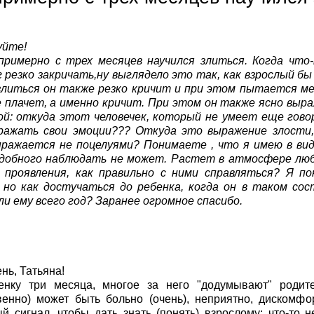
уйте!
примерно с трех месяцев научился злиться. Когда что-
г резко закричать,ну выглядело это так, как взрослый бы 
злиться он также резко кричит и при этом пытается ме
не плачет, а именно кричит. При этом он также ясно выр
й: откуда этот человечек, который не умеет еще говор
ражать свои эмоции??? Откуда это выражение злости,
ыражается не поцелуями? Понимаете , что я имею в ви
добного наблюдать не может. Растет в атмосфере любви
 проявления, как правильно с ними справляться? Я п
 но как достучаться до ребенка, когда он в таком со
сли ему всего год? Заранее огромное спасибо.
нь, Татьяна!
енку три месяца, многое за него "додумывают" родител
венно) может быть больно (очень), неприятно, дискомф
й сигнал, чтобы дать знать (понять) взрослому: что-то н