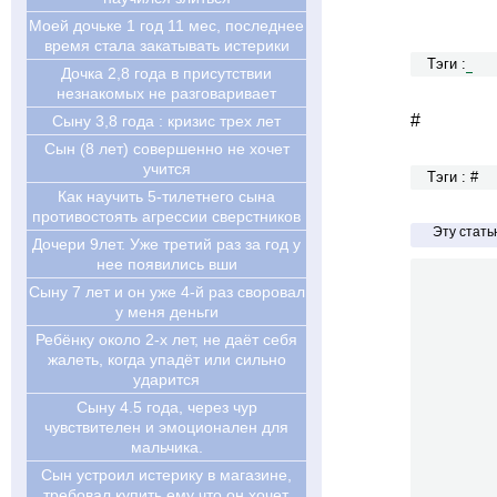
Моей дочьке 1 год 11 мес, последнее
время стала закатывать истерики
Тэги :
Дочка 2,8 года в присутствии
незнакомых не разговаривает
#
Сыну 3,8 года : кризис трех лет
Cын (8 лет) совершенно не хочет
учится
Тэги : #
Как научить 5-тилетнего сына
противостоять агрессии сверстников
Эту стат
Дочери 9лет. Уже третий раз за год у
нее появились вши
Сыну 7 лет и он уже 4-й раз своровал
у меня деньги
Ребёнку около 2-х лет, не даёт себя
жалеть, когда упадёт или сильно
ударится
Сыну 4.5 года, через чур
чувствителен и эмоционален для
мальчика.
Сын устроил истерику в магазине,
требовал купить ему что он хочет.