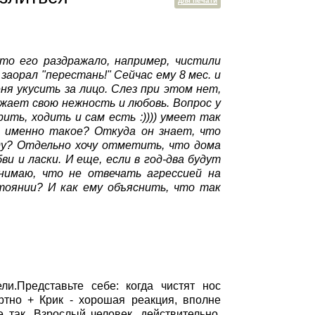
для печати
то его раздражало, например, чистили
заорал "перестань!" Сейчас ему 8 мес. и
ня укусить за лицо. Слез при этом нет,
ажает свою нежность и любовь. Вопрос у
ить, ходить и сам есть :)))) умеет так
 именно такое? Откуда он знает, что
ду? Отдельно хочу отметить, что дома
 и ласки. И еще, если в год-два будут
онимаю, что не отвечать агрессией на
стоянии? И как ему объяснить, что так
и.Представьте себе: когда чистят нос
ортно + Крик - хорошая реакция, вполне
е так. Взрослый человек, действительно,