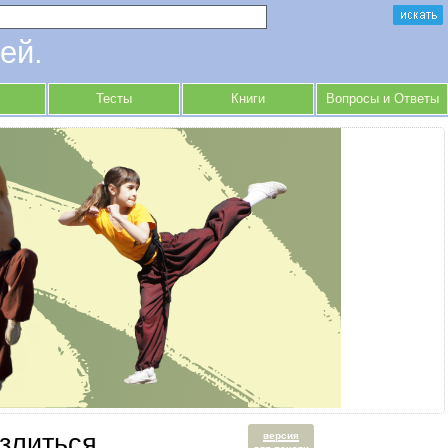
ей.
Тесты
Книги
Вопросы и Ответы
злиться
версия