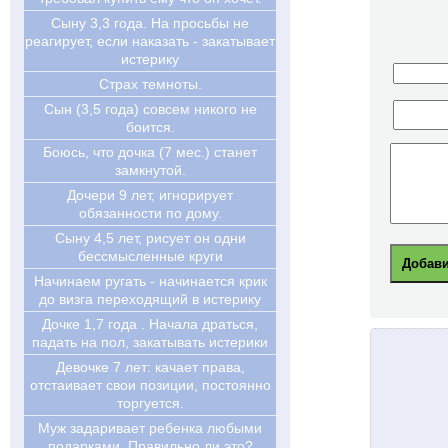
Сыну 3,3 года. На просьбы не
реагирует, если наказать - закатывает
истерику
Страх темноты.
Сын (3,5 года) совсем никого не
боится.
Боюсь, что дочка (7 мес.) станет
замкнутой.
Дочери 9 лет, игнорирует
обязанности по дому.
Сыну 4,5 лет, рисует он одни
бессмысленные круги
Начинаем ругать - начинается крик
до визга переходящий в истерику
Дочке 1,7 года . Начала драться,
падать на пол, закатывать истерики
Девочке 7 лет: качает права,
отстаивает свои позиции, постоянно
торгуется.
Муж задаривает ребенка любыми
подарками. Правильно ли это?