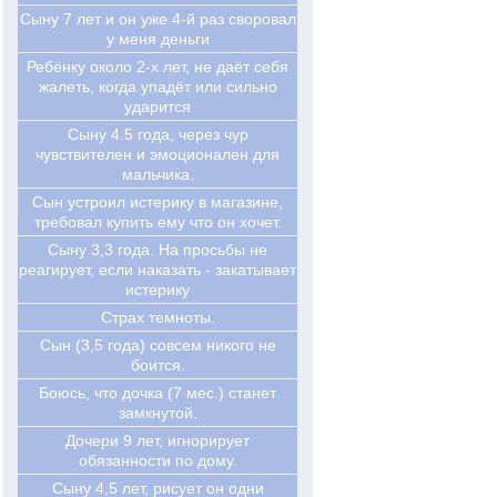
Сыну 7 лет и он уже 4-й раз своровал
у меня деньги
Ребёнку около 2-х лет, не даёт себя
жалеть, когда упадёт или сильно
ударится
Сыну 4.5 года, через чур
чувствителен и эмоционален для
мальчика.
Сын устроил истерику в магазине,
требовал купить ему что он хочет.
Сыну 3,3 года. На просьбы не
реагирует, если наказать - закатывает
истерику
Страх темноты.
Сын (3,5 года) совсем никого не
боится.
Боюсь, что дочка (7 мес.) станет
замкнутой.
Дочери 9 лет, игнорирует
обязанности по дому.
Сыну 4,5 лет, рисует он одни