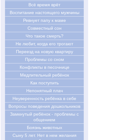
Всё время врёт
Воспитание настоящего мужчины
Ревнует папу к маме
Совместный сон
Что такое смерть?
Не любит, когда его трогают
Переезд на новую квартиру
Проблемы со сном
Конфликты в песочнице
Медлительный ребёнок
Как поступить
Непонятный плач
Неуверенность ребёнка в себе
Вопросы поведения дошкольников
Замкнутый ребёнок - проблемы с
общением
Боязнь животных
Сыну 5 лет. Нет в нем желания