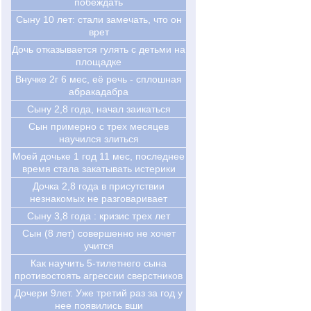
побеждать
Cыну 10 лет: стали замечать, что он
врет
Дочь отказывается гулять с детьми на
площадке
Внучке 2г 6 мес, её речь - сплошная
абракадабра
Сыну 2,8 года, начал заикаться
Сын примерно с трех месяцев
научился злиться
Моей дочьке 1 год 11 мес, последнее
время стала закатывать истерики
Дочка 2,8 года в присутствии
незнакомых не разговаривает
Сыну 3,8 года : кризис трех лет
Cын (8 лет) совершенно не хочет
учится
Как научить 5-тилетнего сына
противостоять агрессии сверстников
Дочери 9лет. Уже третий раз за год у
нее появились вши