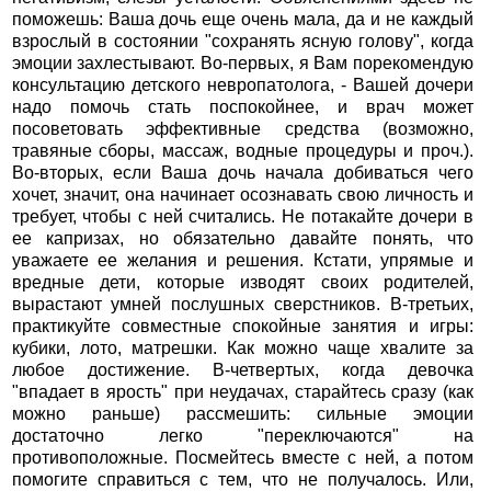
поможешь: Ваша дочь еще очень мала, да и не каждый
взрослый в состоянии "сохранять ясную голову", когда
эмоции захлестывают. Во-первых, я Вам порекомендую
консультацию детского невропатолога, - Вашей дочери
надо помочь стать поспокойнее, и врач может
посоветовать эффективные средства (возможно,
травяные сборы, массаж, водные процедуры и проч.).
Во-вторых, если Ваша дочь начала добиваться чего
хочет, значит, она начинает осознавать свою личность и
требует, чтобы с ней считались. Не потакайте дочери в
ее капризах, но обязательно давайте понять, что
уважаете ее желания и решения. Кстати, упрямые и
вредные дети, которые изводят своих родителей,
вырастают умней послушных сверстников. В-третьих,
практикуйте совместные спокойные занятия и игры:
кубики, лото, матрешки. Как можно чаще хвалите за
любое достижение. В-четвертых, когда девочка
"впадает в ярость" при неудачах, старайтесь сразу (как
можно раньше) рассмешить: сильные эмоции
достаточно легко "переключаются" на
противоположные. Посмейтесь вместе с ней, а потом
помогите справиться с тем, что не получалось. Или,