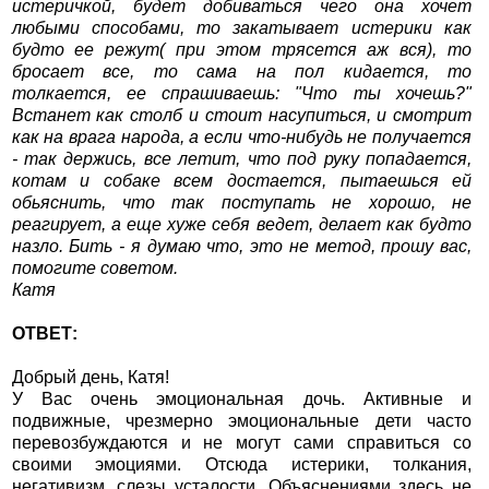
истеричкой, будет добиваться чего она хочет
любыми способами, то закатывает истерики как
будто ее режут( при этом трясется аж вся), то
бросает все, то сама на пол кидается, то
толкается, ее спрашиваешь: "Что ты хочешь?"
Встанет как столб и стоит насупиться, и смотрит
как на врага народа, а если что-нибудь не получается
- так держись, все летит, что под руку попадается,
котам и собаке всем достается, пытаешься ей
обьяснить, что так поступать не хорошо, не
реагирует, а еще хуже себя ведет, делает как будто
назло. Бить - я думаю что, это не метод, прошу вас,
помогите советом.
Катя
ОТВЕТ:
Добрый день, Катя!
У Вас очень эмоциональная дочь. Активные и
подвижные, чрезмерно эмоциональные дети часто
перевозбуждаются и не могут сами справиться со
своими эмоциями. Отсюда истерики, толкания,
негативизм, слезы усталости. Объяснениями здесь не