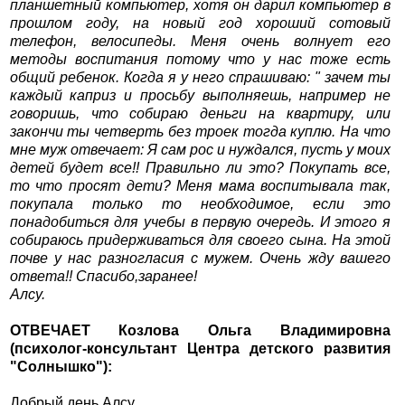
планшетный компьютер, хотя он дарил компьютер в
прошлом году, на новый год хороший сотовый
телефон, велосипеды. Меня очень волнует его
методы воспитания потому что у нас тоже есть
общий ребенок. Когда я у него спрашиваю: " зачем ты
каждый каприз и просьбу выполняешь, например не
говоришь, что собираю деньги на квартиру, или
закончи ты четверть без троек тогда куплю. На что
мне муж отвечает: Я сам рос и нуждался, пусть у моих
детей будет все!! Правильно ли это? Покупать все,
то что просят дети? Меня мама воспитывала так,
покупала только то необходимое, если это
понадобиться для учебы в первую очередь. И этого я
собираюсь придерживаться для своего сына. На этой
почве у нас разногласия с мужем. Очень жду вашего
ответа!! Спасибо,заранее!
Алсу.
ОТВЕЧАЕТ Козлова Ольга Владимировна
(психолог-консультант Центра детского развития
"Солнышко"):
Добрый день Алсу.