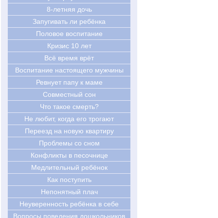
8-летняя дочь
Запугивать ли ребёнка
Половое воспитание
Кризис 10 лет
Всё время врёт
Воспитание настоящего мужчины
Ревнует папу к маме
Совместный сон
Что такое смерть?
Не любит, когда его трогают
Переезд на новую квартиру
Проблемы со сном
Конфликты в песочнице
Медлительный ребёнок
Как поступить
Непонятный плач
Неуверенность ребёнка в себе
Вопросы поведения дошкольников