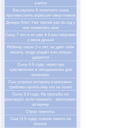
учится
Как научить 5-тилетнего сына
противостоять агрессии сверстников
Дочери 9лет. Уже третий раз за год у
нее появились вши
Сыну 7 лет и он уже 4-й раз своровал
у меня деньги
Ребёнку около 2-х лет, не даёт себя
жалеть, когда упадёт или сильно
ударится
Сыну 4.5 года, через чур
чувствителен и эмоционален для
мальчика.
Сын устроил истерику в магазине,
требовал купить ему что он хочет.
Сыну 3,3 года. На просьбы не
реагирует, если наказать - закатывает
истерику
Страх темноты.
Сын (3,5 года) совсем никого не
боится.