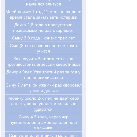
научился злиться
Моей дочьке 1 год 11 мес, последнее
время стала закатывать истерики
Дочка 2,8 года в присутствии
незнакомых не разговаривает
Сыну 3,8 года : кризис трех лет
Cын (8 лет) совершенно не хочет
учится
Как научить 5-тилетнего сына
противостоять агрессии сверстников
Дочери 9лет. Уже третий раз за год у
нее появились вши
Сыну 7 лет и он уже 4-й раз своровал
у меня деньги
Ребёнку около 2-х лет, не даёт себя
жалеть, когда упадёт или сильно
ударится
Сыну 4.5 года, через чур
чувствителен и эмоционален для
мальчика.
Сын устроил истерику в магазине,