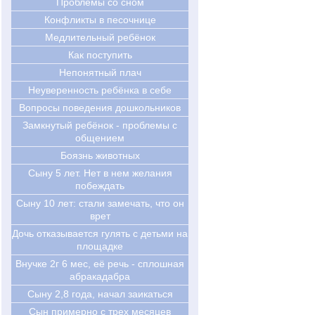
Проблемы со сном
Конфликты в песочнице
Медлительный ребёнок
Как поступить
Непонятный плач
Неуверенность ребёнка в себе
Вопросы поведения дошкольников
Замкнутый ребёнок - проблемы с
общением
Боязнь животных
Сыну 5 лет. Нет в нем желания
побеждать
Cыну 10 лет: стали замечать, что он
врет
Дочь отказывается гулять с детьми на
площадке
Внучке 2г 6 мес, её речь - сплошная
абракадабра
Сыну 2,8 года, начал заикаться
Сын примерно с трех месяцев