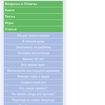
Вопросы и Ответы
Книги
Тесты
Игры
Статьи
Рисует треугольники
8-летняя дочь
Запугивать ли ребёнка
Половое воспитание
Кризис 10 лет
Всё время врёт
Воспитание настоящего мужчины
Ревнует папу к маме
Совместный сон
Что такое смерть?
Не любит, когда его трогают
Переезд на новую квартиру