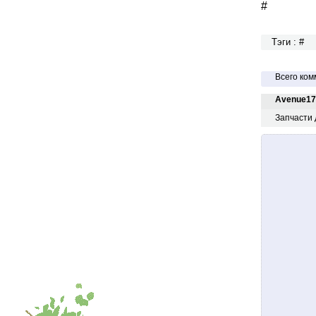
#
Тэги : #
Всего ком
Avenue17
Запчасти 