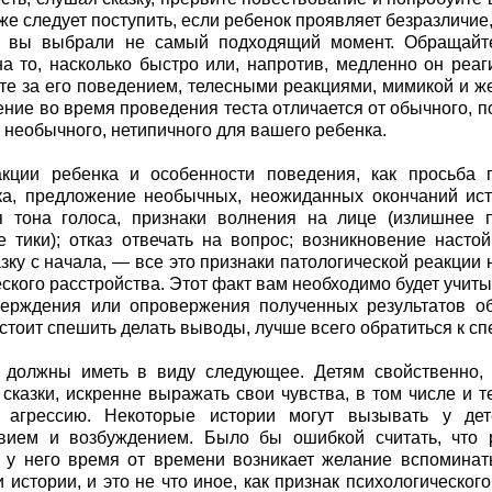
 же следует поступить, если ребенок проявляет безразличие
, вы выбрали не самый подходящий момент. Обращайте
на то, насколько быстро или, напротив, медленно он реаг
е за его поведением, телесными реакциями, мимикой и же
ение во время проведения теста отличается от обычного, п
о необычного, нетипичного для вашего ребенка.
акции ребенка и особенности поведения, как просьба п
ка, предложение необычных, неожиданных окончаний ис
 тона голоса, признаки волнения на лице (излишнее п
 тики); отказ отвечать на вопрос; возникновение наст
азку с начала, — все это признаки патологической реакции 
еского расстройства. Этот факт вам необходимо будет учит
верждения или опровержения полученных результатов об
 стоит спешить делать выводы, лучше всего обратиться к с
 должны иметь в виду следующее. Детям свойственно,
 сказки, искренне выражать свои чувства, в том числе и т
 агрессию. Некоторые истории могут вызывать у дет
твием и возбуждением. Было бы ошибкой считать, что
, у него время от времени возникает желание вспомина
и истории, и это не что иное, как признак психологического