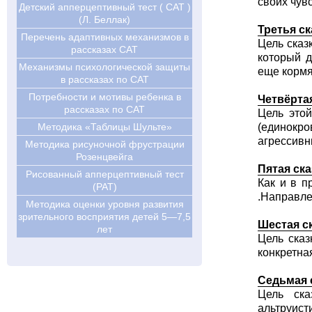
своих чувс
Детский апперцептивный тест ( CAT )
(Л. Беллак)
Третья ск
Перечень адаптивных механизмов в
Цель сказ
рассказах CAT
который д
Механизмы психологической защиты
еще кормя
в рассказах по САТ
Потребности и мотивы ребенка в
Четвёрта
рассказах по САТ
Цель этой
Методика «Таблицы Шульте»
(единокро
агрессивн
Методика рисуночной фрустрации
Розенцвейга
Пятая ска
Рисованный апперцептивный тест
Как и в п
(РАТ)
.Направле
Методика оценки уровня развития
зрительного восприятия детей 5—7,5
Шестая с
лет
Цель сказ
конкретна
Седьмая 
Цель ска
альтруист