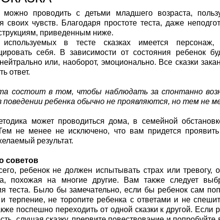
т можно проводить с детьми младшего возраста, поль
 своих чувств. Благодаря простоте теста, даже неподго
струкциям, приведенным ниже.
используемых в тесте сказках имеется персонаж, 
ировать себя. В зависимости от состояния ребенок бу
нейтрально или, наоборот, эмоционально. Все сказки зак
ь ответ.
та состоит в том, чтобы наблюдать за спонтанно воз
 поведении ребенка обычно не проявляются, но тем не м
тодика может проводиться дома, в семейной обстановке
Тем не менее не исключено, что вам придется проявить
желаемый результат.
о советов
его, ребенок не должен испытывать страх или тревогу, о
ра, похожая на многие другие. Вам также следует вы
я теста. Было бы замечательно, если бы ребенок сам поп
и терпение, не торопите ребенка с ответами и не спеши
акже поспешно переходить от одной сказки к другой. Если
сть, слушая сказку, прервите повествование и попробуйте в