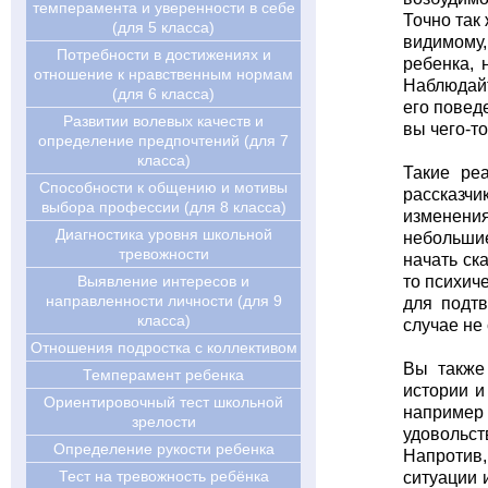
темперамента и уверенности в себе
Точно так
(для 5 класса)
видимому
Потребности в достижениях и
ребенка, 
отношение к нравственным нормам
Наблюдайт
(для 6 класса)
его повед
Развитии волевых качеств и
вы чего-т
определение предпочтений (для 7
класса)
Такие ре
Cпособности к общению и мотивы
рассказчи
выбора профессии (для 8 класса)
изменения
Диагностика уровня школьной
небольшие
тревожности
начать ск
Выявление интересов и
то психич
направленности личности (для 9
для подт
класса)
случае не
Отношения подростка с коллективом
Вы также
Темперамент ребенка
истории и
Ориентировочный тест школьной
например
зрелости
удовольс
Определение рукости ребенка
Напротив
Тест на тревожность ребёнка
ситуации 