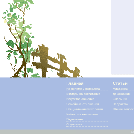
Главная
Статьи
На приеме у психолога
Младенец
Взгляды на воспитание
Дошкольник
Искусство общения
Школьник
Семейные отношения
Подросток
Специальная психология
Общие вопро
Ребенок в коллективе
Педагогика
Соционика
Co