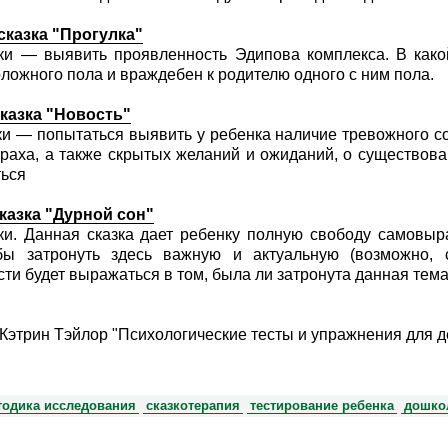
сказка "Прогулка"
ки — выявить проявленность Эдипова комплекса. В како
ложного пола и враждебен к родителю одного с ним пола.
сказка "Новость"
ки — попытаться выявить у ребенка наличие тревожного с
траха, а также скрытых желаний и ожиданий, о существов
ься
казка "Дурной сон"
ки. Данная сказка дает ребенку полную свободу самовыр
обы затронуть здесь важную и актуальную (возможно, 
сти будет выражаться в том, была ли затронута данная тем
 Кэтрин Тэйлор "Психологические тесты и упражнения для д
тодика исследования
сказкотерапия
тестирование ребенка
дошко