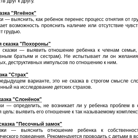
тв друг к другу.
азка "Ягнёнок"
ки — выяснить, как ребенок перенес процесс отнятия от груд
ает возможность прояснить наличие или отсутствие чувст
т грудью.
я сказка "Похороны"
 сказки — выявить отношение ребенка к членам семьи, 
вным братьям и сестрам). Не испытывает ли он желания 
ых, деструктивных импульсов по отношению к ним.
зка "Страх"
редыдущем варианте, это не сказка в строгом смысле сло
нный на исследование детских страхов.
казка "Слонёнок"
ки — определить, не возникает ли у ребенка проблем в 
я цель: выявить его отношение к так называемому комплекс
сказка "Песочный замок"
зки — выяснить отношение ребенка к собственнос
ического поведения. Рекомендуется проводить с детьми в воз