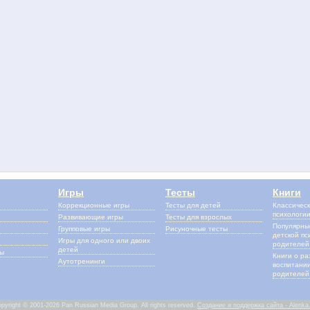
Игры
Тесты
Книги
Коррекционные игры
Тесты для детей
Классическ
психологи
Развивающие игры
Тесты для взрослых
Популярные
Групповые игры
Рисуночные тесты
детской пс
Игры для одного или двоих
родителей
детей
сы
Книги о ра
Аутотренинги
воспитании
родителей 
pyright © 2001-2026 Pan Russian Media Group. All rights reserved.
Создание и поддержка сайта - Alenka