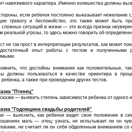
сит навязчивого характера. Именно излишества должны выз
стороны, если ребенок постоянно выказывает нежелание 
ие тревогу и беспокойство, это также может быть приз
 сложных ситуаций в жизни — это всегда признак неуверенн
м реальной угрозы, то здесь можно говорить об определен
ст не так прост в интерпретации результатов, как может по
 достаточный опыт работы с тестом и полученными ре
имыми.
омнить, что достойны внимания как положительные, так
вы должны пользоваться в качестве ориентира в проц
 ребенка, а также при проведении других тестов.
казка "Птенец"
 сказки — выявить степень зависимости ребенка от одного и
казка "Годовщина свадьбы родителей"
ки — выяснить, как ребенок видит свое положение в сем
ошениях мать — отец; узнать, не испытывает ли он чув
ловами, не считает ли он себя обделенным вниманием со 