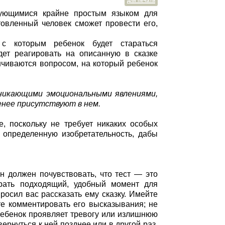
для печати
зующимися крайне простым языком для
товленный человек сможет провести его,
с которым ребенок будет стараться
дет реагировать на описанную в сказке
анчиваются вопросом, на который ребенок
никающими эмоциональными явлениями,
енее присутствуют в нем.
, поскольку не требует никаких особых
 определенную изобретательность, дабы
н должен почувствовать, что тест — это
брать подходящий, удобный момент для
росил вас рассказать ему сказку. Имейте
те комментировать его высказывания; не
 ребенок проявляет тревогу или излишнюю
ернуться к ней позднее или в другой раз.