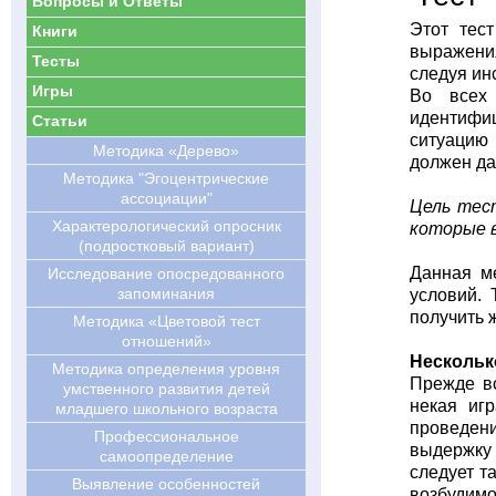
Вопросы и Ответы
Этот тес
Книги
выражения
Тесты
следуя ин
Игры
Во всех 
идентифиц
Статьи
ситуацию 
Методика «Дерево»
должен дат
Методика "Эгоцентрические
ассоциации"
Цель тес
Характерологический опросник
которые в
(подростковый вариант)
Данная ме
Исследование опосредованного
запоминания
условий. 
получить 
Методика «Цветовой тест
отношений»
Нескольк
Методика определения уровня
Прежде вс
умственного развития детей
некая иг
младшего школьного возраста
проведени
Профессиональное
выдержку 
самоопределение
следует т
Выявление особенностей
возбудимо