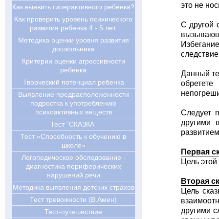
это не но
Как выявить гиперактивного ребёнка?
Как проверить уровень психического
С другой 
развития ребенка 4 - 5 лет.
вызывающ
Методика оценки уровня развития
Избегание
дошкольника
следствие
Критерии оценки агрессивности
ребенка
Данный те
Творческий потенциал ребенка
обретете
непогреш
Выявление предрасположенности
подростка к употреблению
психоактивных веществ
Следует п
другими 
Тест “СКАЗКА”
развитием
Тест «Способность к обучению в
школе»
Первая с
Логопедическое обследование -
Цель этой
диагностика периферических
нарушений речи
Вторая с
Методика выявления детских страхов
Цель сказ
Тест тревожности (В.Амен)
взаимоотн
другими с
Тест-путешествие