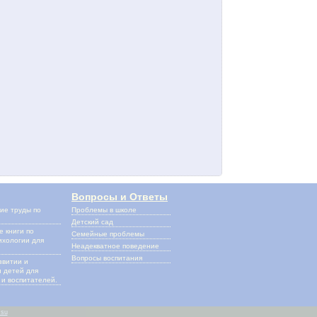
Вопросы и Ответы
ие труды по
Проблемы в школе
и
Детский сад
 книги по
Семейные проблемы
ихологии для
Неадекватное поведение
Вопросы воспитания
звитии и
 детей для
и воспитателей.
.su