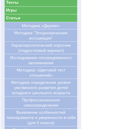
Тесты
Игры
Статьи
Методика «Дерево»
Методика "Эгоцентрические
ассоциации"
Характерологический опросник
(подростковый вариант)
Исследование опосредованного
запоминания
Методика «Цветовой тест
отношений»
Методика определения уровня
умственного развития детей
младшего школьного возраста
Профессиональное
самоопределение
Выявление особенностей
темперамента и уверенности в себе
(для 5 класса)