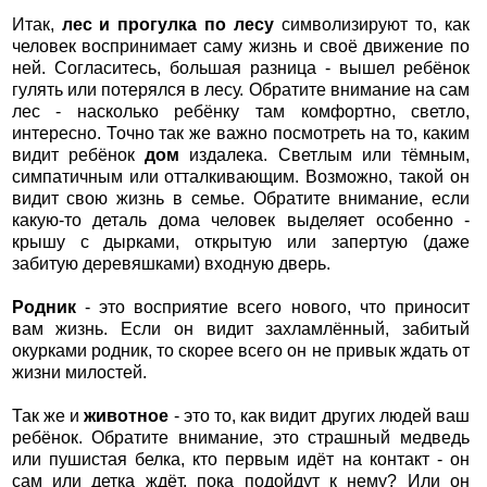
Итак,
лес и прогулка по лесу
символизируют то, как
человек воспринимает саму жизнь и своё движение по
ней. Согласитесь, большая разница - вышел ребёнок
гулять или потерялся в лесу. Обратите внимание на сам
лес - насколько ребёнку там комфортно, светло,
интересно. Точно так же важно посмотреть на то, каким
видит ребёнок
дом
издалека. Светлым или тёмным,
симпатичным или отталкивающим. Возможно, такой он
видит свою жизнь в семье. Обратите внимание, если
какую-то деталь дома человек выделяет особенно -
крышу с дырками, открытую или запертую (даже
забитую деревяшками) входную дверь.
Родник
- это восприятие всего нового, что приносит
вам жизнь. Если он видит захламлённый, забитый
окурками родник, то скорее всего он не привык ждать от
жизни милостей.
Так же и
животное
- это то, как видит других людей ваш
ребёнок. Обратите внимание, это страшный медведь
или пушистая белка, кто первым идёт на контакт - он
сам или детка ждёт, пока подойдут к нему? Или он