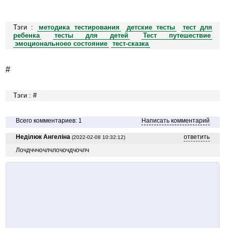
Тэги :
методика тестирования
детские тесты
тест для
ребенка
тесты для детей
Тест путешествие
эмоциональноео состояние
тест-сказка
#
Тэги : #
Всего комментариев: 1
Написать комментарий
Неділюк Ангеліна
ответить
(2022-02-08 10:32:12)
Лочдчччочлчлочочдчочлч