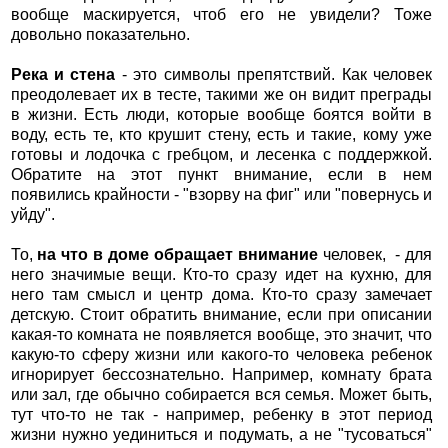
вообще маскируется, чтоб его не увидели? Тоже
довольно показательно.
Река и стена
- это символы препятствий. Как человек
преодолевает их в тесте, такими же он видит преграды
в жизни. Есть люди, которые вообще боятся войти в
воду, есть те, кто крушит стену, есть и такие, кому уже
готовы и лодочка с гребцом, и лесенка с поддержкой.
Обратите на этот пункт внимание, если в нем
появились крайности - "взорву на фиг" или "повернусь и
уйду".
То,
на что в доме обращает внимание
человек, - для
него значимые вещи. Кто-то сразу идет на кухню, для
него там смысл и центр дома. Кто-то сразу замечает
детскую. Стоит обратить внимание, если при описании
какая-то комната не появляется вообще, это значит, что
какую-то сферу жизни или какого-то человека ребенок
игнорирует бессознательно. Например, комнату брата
или зал, где обычно собирается вся семья. Может быть,
тут что-то не так - например, ребенку в этот период
жизни нужно уединиться и подумать, а не "тусоваться"