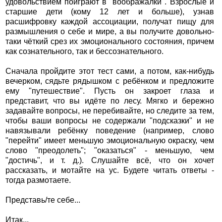
удовольствием поиграют в "воображалки". Взрослые и
старшие дети (кому 12 лет и больше), узнав
расшифровку каждой ассоциации, получат пищу для
размышления о себе и мире, а вы получите довольно-
таки чёткий срез их эмоционального состояния, причем
как сознательного, так и бессознательного.
Сначала пройдите этот тест сами, а потом, как-нибудь
вечерком, сядьте рядышком с ребёнком и предложите
ему "путешествие". Пусть он закроет глаза и
представит, что вы идёте по лесу. Мягко и бережно
задавайте вопросы, не перебивайте, но следите за тем,
чтобы ваши вопросы не содержали "подсказки" и не
навязывали ребёнку поведение (например, слово
"перейти" имеет меньшую эмоциональную окраску, чем
слово "преодолеть"; "оказаться" - меньшую, чем
"достичь", и т. д.). Слушайте всё, что он хочет
рассказать, и мотайте на ус. Будете читать ответы -
тогда размотаете.
Представь/те себе...
Итак...