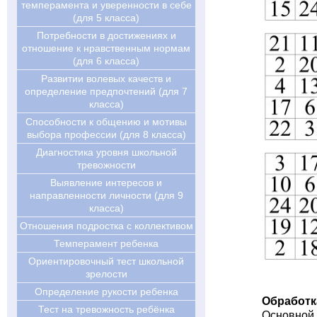
темперамента и уверенности в себе
(для 5 класса)
Потребности в достижениях и
отношение к нравственным нормам
(для 6 класса)
Развитии волевых качеств и
определение предпочтений (для 7
класса)
Cпособности к общению и мотивы
выбора профессии (для 8 класса)
Диагностика уровня школьной
тревожности
Выявление интересов и
направленности личности (для 9
класса)
Отношения подростка с коллективом
Темперамент ребенка
Ориентировочный тест школьной
зрелости
Определение рукости ребенка
Обработк
Тест на тревожность ребёнка
Основной 