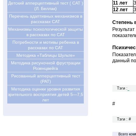
11 лет
Детский апперцептивный тест ( CAT )
(Л. Беллак)
12 лет
Перечень адаптивных механизмов в
рассказах CAT
Степень 
Результа
Механизмы психологической защиты
в рассказах по САТ
показател
Потребности и мотивы ребенка в
Психичес
рассказах по САТ
Показател
Методика «Таблицы Шульте»
данный по
Методика рисуночной фрустрации
Розенцвейга
Рисованный апперцептивный тест
(РАТ)
Тэги :
Методика оценки уровня развития
зрительного восприятия детей 5—7,5
лет
#
Тэги : #
Всего ком