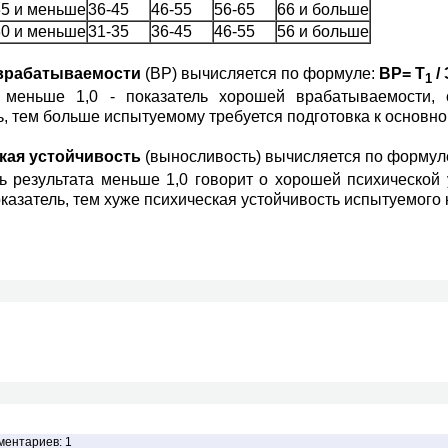
35 и меньше
36-45
46-55
56-65
66 и больше
30 и меньше
31-35
36-45
46-55
56 и больше
врабатываемости
(ВР) вычисляется по формуле:
ВР= Т
/
1
т меньше 1,0 - показатель хорошей врабатываемости,
ь, тем больше испытуемому требуется подготовка к основно
кая устойчивость
(выносливость) вычисляется по формул
ь результата меньше 1,0 говорит о хорошей психической 
казатель, тем хуже психическая устойчивость испытуемого
ментариев: 1