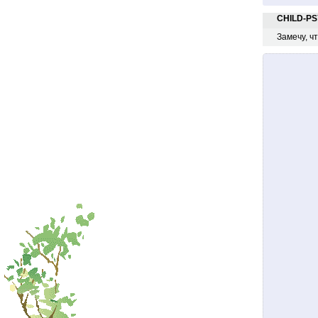
CHILD-PS
Замечу, ч