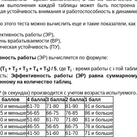
там выполнения каждой таблицы может быть построена "
я устойчивость внимания и работоспособность в динамике
 этого теста можно вычислить еще и такие показатели, как 
ктивность работы (ЭР),
ень врабатываемости (ВР),
ическая устойчивость (ПУ).
вность работы
(ЭР) вычисляется по формуле:
 (Т
+ Т
+ Т
+ Т
+ Т
) / 5
, где
Т
- время работы с i-той табл
1
2
3
4
5
i
сть:
Эффективность работы (ЭР) равна суммарному
нному на количество таблиц.
 (в секундах) производится с учетом возраста испытуемого.
5 баллов
4 балла
3 балла
2 балла
1 балл
60 и меньше
61-70
71-80
81-90
91 и больше
55 и меньше
56-65
66-75
76-85
86 и больше
50 и меньше
51-60
61-70
71-80
81 и больше
45 и меньше
46-55
56-65
66-75
76 и больше
40 и меньше
41-50
51-60
61-70
71 и больше