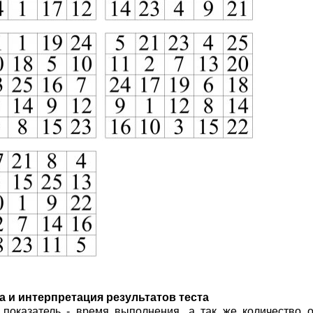
а и интерпретация результатов теста
показатель - время выполнения, а так же количество 