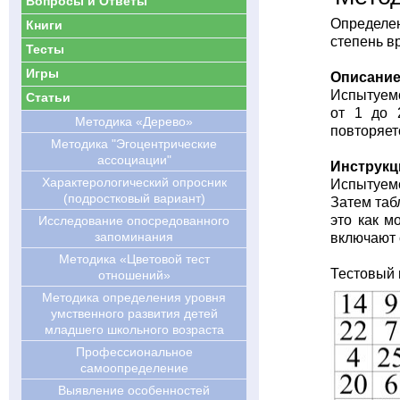
Вопросы и Ответы
Определ
Книги
степень в
Тесты
Игры
Описание
Испытуемо
Статьи
от 1 до 
Методика «Дерево»
повторяет
Методика "Эгоцентрические
ассоциации"
Инструкци
Характерологический опросник
Испытуемо
(подростковый вариант)
Затем таб
это как м
Исследование опосредованного
запоминания
включают 
Методика «Цветовой тест
Тестовый
отношений»
Методика определения уровня
умственного развития детей
младшего школьного возраста
Профессиональное
самоопределение
Выявление особенностей