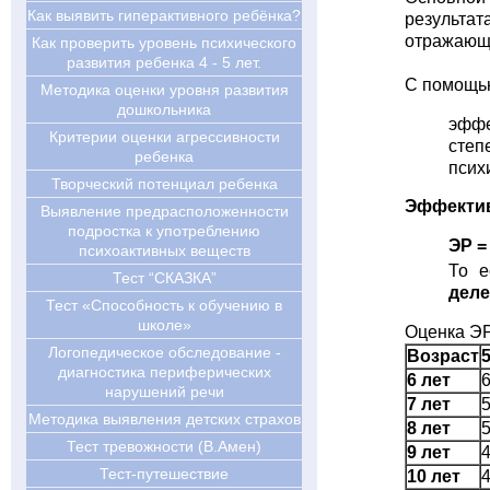
Как выявить гиперактивного ребёнка?
результа
отражающа
Как проверить уровень психического
развития ребенка 4 - 5 лет.
С помощью
Методика оценки уровня развития
дошкольника
эффе
Критерии оценки агрессивности
степ
ребенка
псих
Творческий потенциал ребенка
Эффекти
Выявление предрасположенности
подростка к употреблению
ЭР =
психоактивных веществ
То е
Тест “СКАЗКА”
деле
Тест «Способность к обучению в
школе»
Оценка ЭР
Логопедическое обследование -
Возраст
диагностика периферических
6 лет
нарушений речи
7 лет
Методика выявления детских страхов
8 лет
Тест тревожности (В.Амен)
9 лет
Тест-путешествие
10 лет