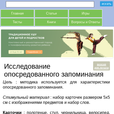
Главная
Статьи
Игры
Тесты
Книги
Вопросы и Ответы
Исследование
версия
для печати
опосредованного запоминания
Цель
: методика используется для характеристики
опосредованного запоминания.
Стимульный материал
: набор карточек размером 5x5
см с изображениями предметов и набор слов.
Карточки
: полотенце, стул, чернильница, велосипед,