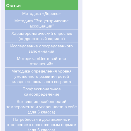
Статьи
Методика «Дерево»
Методика "Эгоцентрические
ассоциации"
Характерологический опросник
(подростковый вариант)
Исследование опосредованного
запоминания
Методика «Цветовой тест
отношений»
Методика определения уровня
умственного развития детей
младшего школьного возраста
Профессиональное
самоопределение
Выявление особенностей
темперамента и уверенности в себе
(для 5 класса)
Потребности в достижениях и
отношение к нравственным нормам
(для 6 класса)