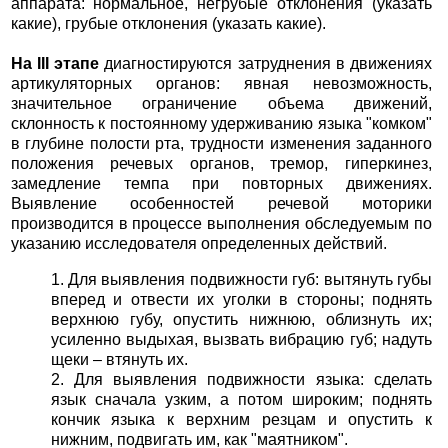
аппарата: нормальное, негрубые отклонения (указать
какие), грубые отклонения (указать какие).
На III этапе
диагностируются затруднения в движениях
артикуляторных органов: явная невозможность,
значительное ограничение объема движений,
склонность к постоянному удерживанию языка "комком"
в глубине полости рта, трудности изменения заданного
положения речевых органов, тремор, гиперкинез,
замедление темпа при повторных движениях.
Выявление особенностей речевой моторики
производится в процессе выполнения обследуемым по
указанию исследователя определенных действий.
1. Для выявления подвижности губ: вытянуть губы
вперед и отвести их уголки в стороны; поднять
верхнюю губу, опустить нижнюю, облизнуть их;
усиленно выдыхая, вызвать вибрацию губ; надуть
щеки – втянуть их.
2. Для выявления подвижности языка: сделать
язык сначала узким, а потом широким; поднять
кончик языка к верхним резцам и опустить к
нижним, подвигать им, как "маятником".