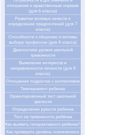
Потребности в достижениях и
отношение к нравственным нормам
(для 6 класса)
Развитии волевых качеств и
определение предпочтений (для 7
класса)
Cпособности к общению и мотивы
выбора профессии (для 8 класса)
Диагностика уровня школьной
тревожности
Выявление интересов и
направленности личности (для 9
класса)
Отношения подростка с коллективом
Темперамент ребенка
Ориентировочный тест школьной
зрелости
Определение рукости ребенка
Тест на тревожность ребёнка
Как выявить гиперактивного ребёнка?
Как проверить уровень психического