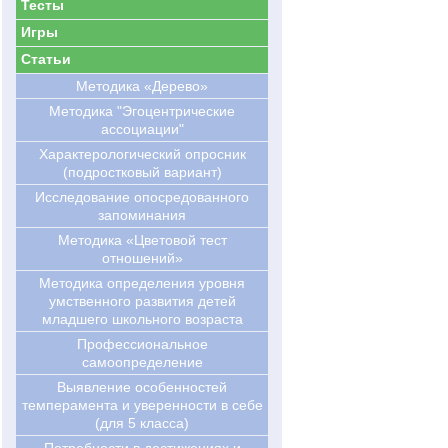
Тесты
Игры
Статьи
Методика «Дерево»
Методика "Эгоцентрические
ассоциации"
Характерологический опросник
(подростковый вариант)
Исследование опосредованного
запоминания
Методика «Цветовой тест
отношений»
Методика определения уровня
умственного развития детей
младшего школьного возраста
Профессиональное
самоопределение
Выявление особенностей
темперамента и уверенности в себе
(для 5 класса)