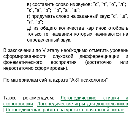
в) составить слово из звуков: "с", "т", "о", "л";
"к", "а", "р"; "р", "а", "ш";
г) придумать слово на заданный звук: "с", "ш",
"л", "р";
д) из общего количества картинок отобрать
только те, названия которых начинаются на
определенный звук.
В заключении по V этапу необходимо отметить уровень
сформированности слуховой дифференциации и
фонематического восприятия (достаточно или
недостаточно сформирован).
По материалам сайта azps.ru "А-Я психология"
Также рекомендуем:
Логопедические стишки и
скороговорки
|
Логопедические игры для дошкольников
|
Логопедическая работа на уроках в начальной школе