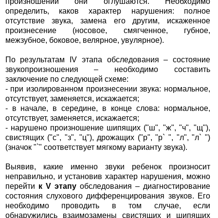
произношении они оглушаются. Необходимо
определить, каков характер нарушения: полное
отсутствие звука, замена его другим, искаженное
произнесение (носовое, смягченное, губное,
межзубное, боковое, велярное, увулярное).
По результатам IV этапа обследования – состояние
звукопроизношения – необходимо составить
заключение по следующей схеме:
- при изолированном произнесении звука: нормальное,
отсутствует, заменяется, искажается;
- в начале, в середине, в конце слова: нормальное,
отсутствует, заменяется, искажается;
- нарушено произношение шипящих ("ш", "ж", "ч", "щ"),
свистящих ("с", "з", "ц"), дрожащих ("р", "р` ", "л", "л` ")
(значок "`" соответствует мягкому варианту звука).
Выявив, какие именно звуки ребенок произносит
неправильно, и установив характер нарушения, можно
перейти
к V этапу
обследования – диагностирование
состояния слухового дифференцирования звуков. Его
необходимо проводить в том случае, если
обнаружились взаимозамены свистящих и шипящих