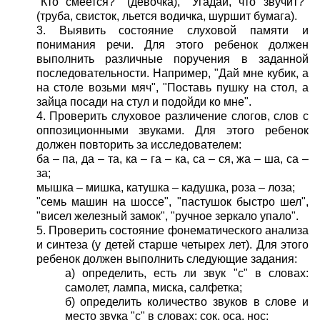
"Кто смеется?" (девочка), "Угадай, что звучит?"
(труба, свисток, льется водичка, шуршит бумага).
3. Выявить состояние слуховой памяти и
понимания речи. Для этого ребенок должен
выполнить различные поручения в заданной
последовательности. Например, "Дай мне кубик, а
на столе возьми мяч", "Поставь пушку на стол, а
зайца посади на стул и подойди ко мне".
4. Проверить слуховое различение слогов, слов с
оппозиционными звуками. Для этого ребенок
должен повторить за исследователем:
ба – па, да – та, ка – га – ка, са – ся, жа – ша, са –
за;
мышка – мишка, катушка – кадушка, роза – лоза;
"семь машин на шоссе", "пастушок быстро шел",
"висел железный замок", "ручное зеркало упало".
5. Проверить состояние фонематического анализа
и синтеза (у детей старше четырех лет). Для этого
ребенок должен выполнить следующие задания:
а) определить, есть ли звук "с" в словах:
самолет, лампа, миска, салфетка;
б) определить количество звуков в слове и
место звука "с" в словах: сок, оса, нос;