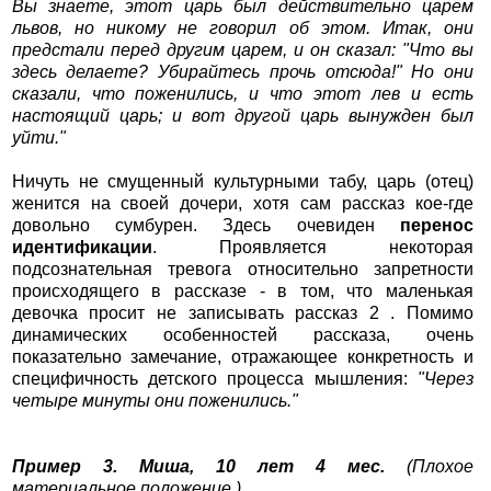
Вы знаете, этот царь был действительно царем
львов, но никому не говорил об этом. Итак, они
предстали перед другим царем, и он сказал: "Что вы
здесь делаете? Убирайтесь прочь отсюда!" Но они
сказали, что поженились, и что этот лев и есть
настоящий царь; и вот другой царь вынужден был
уйти."
Ничуть не смущенный культурными табу, царь (отец)
женится на своей дочери, хотя сам рассказ кое-где
довольно сумбурен. Здесь очевиден
перенос
идентификации
. Проявляется некоторая
подсознательная тревога относительно запретности
происходящего в рассказе - в том, что маленькая
девочка просит не записывать рассказ 2 . Помимо
динамических особенностей рассказа, очень
показательно замечание, отражающее конкретность и
специфичность детского процесса мышления:
"Через
четыре минуты они поженились."
Пример 3. Миша, 10 лет 4 мес.
(Плохое
материальное положение.)