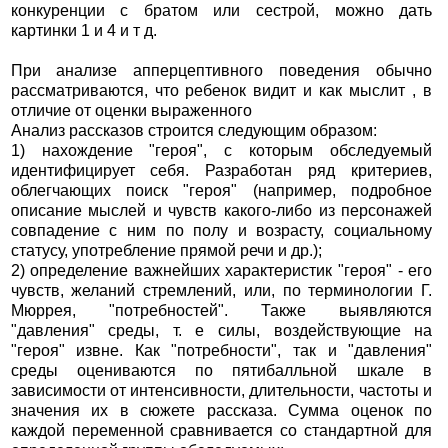
конкуренции с братом или сестрой, можно дать
картинки 1 и 4 и т д.
При анализе апперцептивного поведения обычно
рассматриваются, что ребенок видит и как мыслит , в
отличие от оценки выраженного
Анализ рассказов строится следующим образом:
1) нахождение "героя", с которым обследуемый
идентифицирует себя. Разработан ряд критериев,
облегчающих поиск "героя" (например, подробное
описание мыслей и чувств какого-либо из персонажей
совпадение с ним по полу и возрасту, социальному
статусу, употребление прямой речи и др.);
2) определение важнейших характеристик "героя" - его
чувств, желаний стремлений, или, по терминологии Г.
Мюррея, "потребностей". Также выявляются
"давления" среды, т. е силы, воздействующие на
"героя" извне. Как "потребности", так и "давления"
среды оцениваются по пятибалльной шкале в
зависимости от интенсивности, длительности, частоты и
значения их в сюжете рассказа. Сумма оценок по
каждой переменной сравнивается со стандартной для