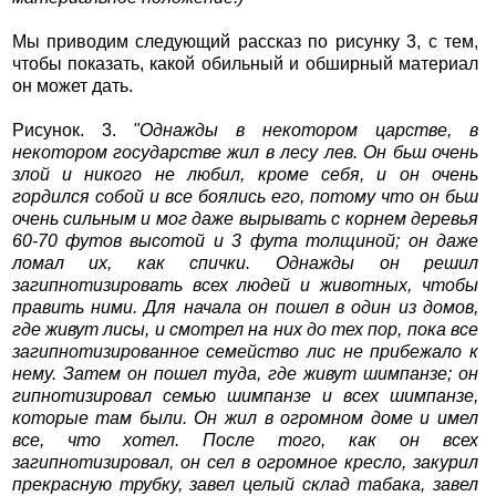
Мы приводим следующий рассказ по рисунку 3, с тем,
чтобы показать, какой обильный и обширный материал
он может дать.
Рисунок. 3.
"Однажды в некотором царстве, в
некотором государстве жил в лесу лев. Он бьш очень
злой и никого не любил, кроме себя, и он очень
гордился собой и все боялись его, потому что он бьш
очень сильным и мог даже вырывать с корнем деревья
60-70 футов высотой и 3 фута толщиной; он даже
ломал их, как спички. Однажды он решил
загипнотизировать всех людей и животных, чтобы
править ними. Для начала он пошел в один из домов,
где живут лисы, и смотрел на них до тех пор, пока все
загипнотизированное семейство лис не прибежало к
нему. Затем он пошел туда, где живут шимпанзе; он
гипнотизировал семью шимпанзе и всех шимпанзе,
которые там были. Он жил в огромном доме и имел
все, что хотел. После того, как он всех
загипнотизировал, он сел в огромное кресло, закурил
прекрасную трубку, завел целый склад табака, завел