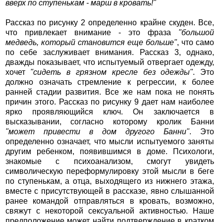
вверх по ступенькам - марш в кровать!"
Рассказ по рисунку 2 определенно крайне скуден. Все,
что привлекает внимание - это фраза
"большой
медведь, который становится еще больше"
, что само
по себе заслуживает внимания. Рассказ 3, однако,
дважды показывает, что испытуемый отвергает одежду,
хочет
"сидеть в грязном кресле без одежды"
. Это
должно означать стремление к регрессии, к более
ранней стадии развития. Все же нам пока не понять
причин этого. Рассказ по рисунку 9 дает нам наиболее
ярко проявляющийся ключ. Он заключается в
высказывании, согласно которому кролик Банни
"может привести в дом другого Банни"
. Это
определенно означает, что мысли испытуемого заняты
другим ребенком, появившимся в доме. Психологи,
знакомые с психоанализом, смогут увидеть
символическую переформулировку этой мысли в беге
по ступенькам, а отца, выходящего из нижнего этажа,
вместе с присутствующей в рассказе, явно слышанной
ранее командой отправляться в кровать, возможно,
свяжут с некоторой сексуальной активностью. Наше
предположение может найти подтверждение в кратком