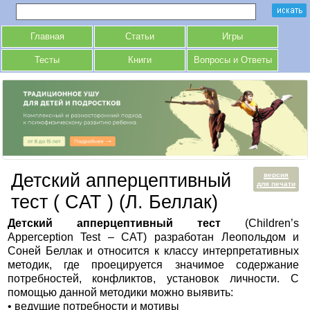
Главная
Статьи
Игры
Тесты
Книги
Вопросы и Ответы
Детский апперцептивный
версия
для печати
тест ( CAT ) (Л. Беллак)
Детский апперцептивный тест
(Children’s
Apperception Test – САТ) разработан Леопольдом и
Соней Беллак и относится к классу интерпретативных
методик, где проецируется значимое содержание
потребностей, конфликтов, установок личности. С
помощью данной методики можно выявить:
• ведущие потребности и мотивы