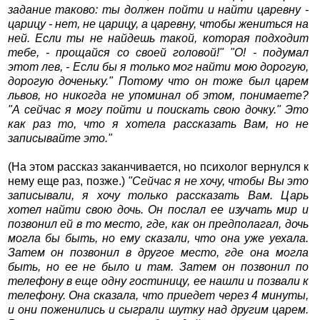
задание таково: ты должен пойти и найти царевну -
царицу - нет, не царицу, а царевну, чтобы жениться на
ней. Если ты не найдешь такой, которая подходит
тебе, - прощайся со своей головой!" "О! - подумал
этот лев, - Если бы я только мог найти мою дорогую,
дорогую доченьку." Потому что он тоже был царем
львов, но никогда не упоминал об этом, понимаете?
"А сейчас я могу пойти и поискать свою дочку." Это
как раз то, что я хотела рассказать Вам, но не
записывайте это."
(На этом рассказ заканчивается, но психолог вернулся к
нему еще раз, позже.)
"Сейчас я не хочу, чтобы Вы это
записывали, я хочу только рассказать Вам. Царь
хотел найти свою дочь. Он послал ее изучать мир и
позвонил ей в то место, где, как он предполагал, дочь
могла бы быть, но ему сказали, что она уже уехала.
Затем он позвонил в другое место, где она могла
быть, но ее не было и там. Затем он позвонил по
телефону в еще одну гостиницу, ее нашли и позвали к
телефону. Она сказала, что приедет через 4 минуты,
и они поженились и сыграли шутку над другим царем.