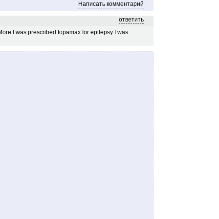
Написать комментарий
ответить
 More I was prescribed topamax for epilepsy I was