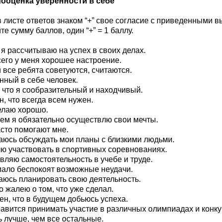
мооценка уверенности в себе"
в листе ответов знаком “+” свое согласие с приведенными в
е сумму баллов, один “+” = 1 баллу.
 я рассчитываю на успех в своих делах.
сего у меня хорошее настроение.
й все ребята советуются, считаются.
енный в себе человек.
, что я сообразительный и находчивый.
н, что всегда всем нужен.
делаю хорошо.
щем я обязательно осуществлю свои мечты.
асто помогают мне.
раюсь обсуждать мои планы с близкими людьми.
лю участвовать в спортивных соревнованиях.
являю самостоятельность в учебе и труде.
мало беспокоят возможные неудачи.
раюсь планировать свою деятельность.
о жалею о том, что уже сделал.
рен, что в будущем добьюсь успеха.
равится принимать участие в различных олимпиадах и конку
ь лучше, чем все остальные.