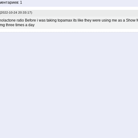
ментариев: 1
(2022-10-24 20:33:17)
onolactone ratio Before i was taking topamax its like they were using me as a Show
mg three times a day