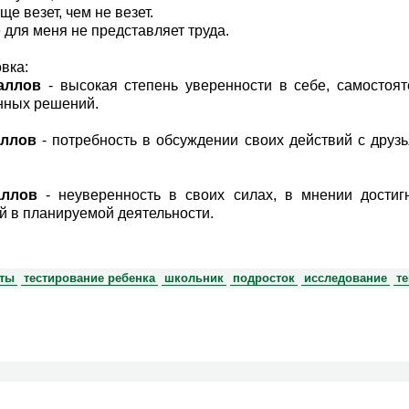
ще везет, чем не везет.
е для меня не представляет труда.
вка:
баллов
- высокая степень уверенности в себе, самостоят
нных решений.
аллов
- потребность в обсуждении своих действий с друзь
аллов
- неуверенность в своих силах, в мнении достиг
й в планируемой деятельности.
сты
тестирование ребенка
школьник
подросток
исследование
т