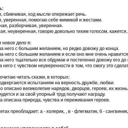
ь:
я, сбивчивая, ход мысли опережает речь.
я, уверенная, помогаю себе мимикой и жестами.
ная, разборчивая, уверенная.
ная, неуверенная, говорю довольно тихим голосом, кажется,
 новое дело я:
 за него с большим желанием, но редко довожу до конца.
 за него с большим желанием и если оно мне очень нравится,
 за него тщательно все обдумав и постепенно довожу его до 
за него с чувством неуверенности в том, что смогу это сделат
очитаю читать сказки, в которых:
подвергаются испытаниям на верность дружбе, любви.
о описано великолепие нарядов, дворцов, героев, их жизнь
рудятся и за свой упорный труд получают награду.
на описана природа, чувства и переживания героев.
етах преобладает: а - холерик, , в - флегматик, б - сангвиник,