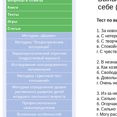
Вопросы и Ответы
себе 
Книги
Тесты
Тест по 
Игры
Статьи
1. За нов
Методика «Дерево»
а. С нете
б. С творч
Методика "Эгоцентрические
в. Спокой
ассоциации"
г. С чувс
Характерологический опросник
(подростковый вариант)
2. В незн
Исследование опосредованного
а. Как хоз
запоминания
б. Свобод
Методика «Цветовой тест
в. Доволь
отношений»
г. Очень н
Методика определения уровня
умственного развития детей
3. Из-за н
младшего школьного возраста
а. Сильно
Профессиональное
б. Огорча
самоопределение
в. Сильно
Выявление особенностей
г. Могу ра