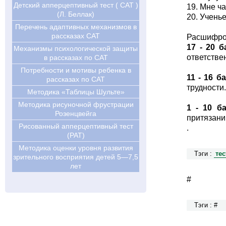
Детский апперцептивный тест ( CAT )
19. Мне ча
(Л. Беллак)
20. Учень
Перечень адаптивных механизмов в
рассказах CAT
Расшифро
17 - 20 
Механизмы психологической защиты
ответстве
в рассказах по САТ
Потребности и мотивы ребенка в
11 - 16 б
рассказах по САТ
трудности.
Методика «Таблицы Шульте»
Методика рисуночной фрустрации
1 - 10 б
Розенцвейга
притязани
Рисованный апперцептивный тест
.
(РАТ)
Методика оценки уровня развития
Тэги :
те
зрительного восприятия детей 5—7,5
лет
#
Тэги : #