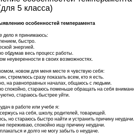
(для 5 класса)
выявлению особенностей темперамента
ое дело я принимаюсь:
рпением, быстро.
еской энергией.
но обдумав весь процесс работы.
твом неуверенности в своих возможностях.
акомом, новом для меня месте я чувствую себя:
яин, стремлюсь сразу показать всем, кто я есть.
но, на равноправных началах, общаюсь с людьми.
но спокойно, стараюсь поменьше обращать на себя внимани
еуютно, стараюсь быстрее уйти.
еудач в работе или учебе я:
 сержусь на себя, школу, родителей, товарищей.
юсь, но стараюсь быстро найти и устранить причину неудачи
 не переживаю, спокойно ищу причину неудачи.
сплакаться и долго не могу забыть о неудаче.