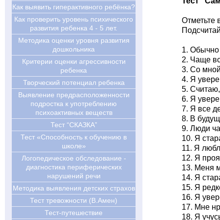
Тест "Са
Как выявить гиперактивного ребёнка?
Как проверить уровень психического
Отметьте 
развития ребенка 4 - 5 лет.
Подсчитайт
Методика оценки уровня развития
дошкольника
1. Обычно
2. Чаще в
Критерии оценки агрессивности
3. Со мно
ребенка
4. Я увер
Творческий потенциал ребенка
5. Считаю
Выявление предрасположенности
6. Я увере
подростка к употреблению
7. Я все 
психоактивных веществ
8. В буду
Тест “СКАЗКА”
9. Люди ч
Тест «Способность к обучению в
10. Я ста
школе»
11. Я люб
12. Я про
Логопедическое обследование -
диагностика периферических
13. Меня 
нарушений речи
14. Я ста
15. Я редк
Методика выявления детских страхов
16. Я уве
Тест тревожности (В.Амен)
17. Мне н
Тест-путешествие
18. Я учус