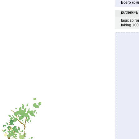
Всего ком
putriekFa
lasix spir
taking 100