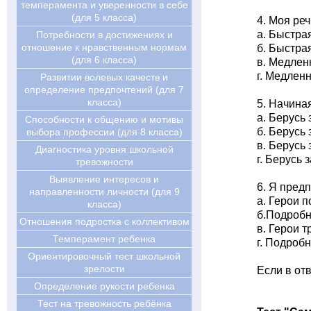
темперамента и уверенности в себе
(для 5 класса)
4. Моя реч
а. Быстра
Потребности в достижениях и
отношение к нравственным нормам
б. Быстра
(для 6 класса)
в. Медлен
г. Медлен
Развитии волевых качеств и
определение предпочтений (для 7
класса)
5. Начиная
а. Берусь
Cпособности к общению и мотивы
б. Берусь
выбора профессии (для 8 класса)
в. Берусь
Диагностика уровня школьной
г. Берусь 
тревожности
Выявление интересов и
6. Я предп
направленности личности (для 9
а. Герои 
класса)
б.Подробн
Отношения подростка с коллективом
в. Герои т
Темперамент ребенка
г. Подроб
Ориентировочный тест школьной
зрелости
Если в отв
Определение рукости ребенка
Тест на тревожность ребёнка