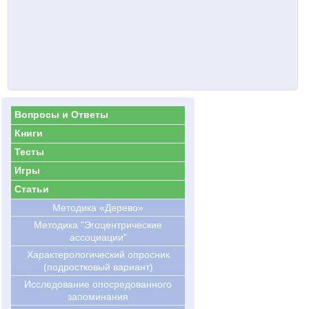
Вопросы и Ответы
Книги
Тесты
Игры
Статьи
Методика «Дерево»
Методика "Эгоцентрические
ассоциации"
Характерологический опросник
(подростковый вариант)
Исследование опосредованного
запоминания