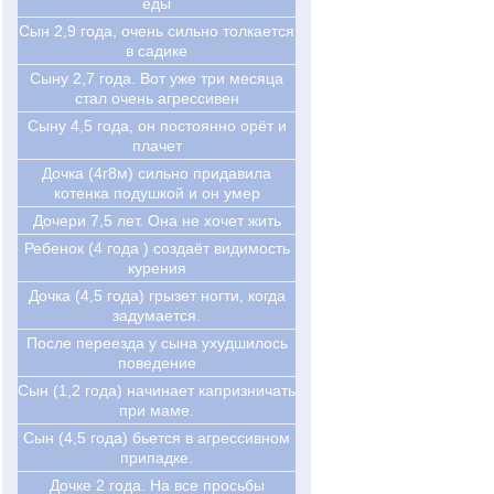
еды
Cын 2,9 года, очень сильно толкается
в садике
Cыну 2,7 года. Вот уже три месяца
стал очень агрессивен
Cыну 4,5 года, он постоянно орёт и
плачет
Дочка (4г8м) сильно придавила
котенка подушкой и он умер
Дочери 7,5 лет. Она не хочет жить
Ребенок (4 года ) создаёт видимость
курения
Дочка (4,5 года) грызет ногти, когда
задумается.
После переезда у сына ухудшилось
поведение
Сын (1,2 года) начинает капризничать
при маме.
Сын (4,5 года) бьется в агрессивном
припадке.
Дочке 2 года. На все просьбы