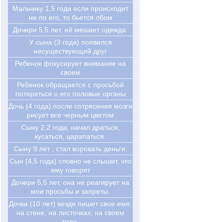
Мальчику 1,5 года если происходит
не по его, то бьется лбом
Дочери 5,5 лет, ей мешает одежда.
У сына (3 года) появился
несуществующий друг
Ребенок фокусирует внимание на
своем
Ребенок обращается с просьбой
потереться о его половые органы
Дочь (4 года) после сотрясения мозга
рисует все черным цветом
Сыну 2,2 года, начал драться,
кусаться, царапаться.
Сыну 9 лет , стал воровать деньги.
Сын (4,5 года) словно не слышит, что
ему говорят
Дочери 5,5 лет, она не реагирует на
мои просьбы и запреты.
Дочка (10 лет) везде пишет свое имя:
на стене, на листочках, на своем
теле.