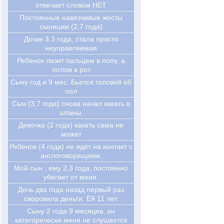
отвечает словом НЕТ
Постоянные навязчивые жесты
сынишки (2,7 года)
Дочке 3.3 года, стала просто
неуправляемая
Ребенок лазит пальцем в попу, а
потом в рот
Сыну год и 9 мес. Бьется головой об
пол
Сын (3,7 года) снова начал какать в
штаны.
Девочка (2 года) какать сама не
может
Ребенок (4 года) не идёт на контакт с
англоговорящими.
Мой сын , ему 2,3 года, постоянно
убегает от меня.
Дочь два года назад первый раз
своровала деньги. Ей 11 лет.
Cыну 2 года 9 месяцев, он
категорически меня не слушается