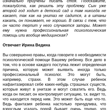
изначально приучены писать стоя. Подскажите,
пожалуйста, как решить эту проблему. Сын уже
второй год ходит в детский сад и там никогда не
какает, так как на унитаз не садится, а в штаны
какать, он понимает, не хорошо. В связи с тем, что
он часто терпит у него случаются запоры. Может
ему нужна профессиональная психологическая
помощь или вообще медицинская?
Отвечает Ирина Ведина
Вы совершенно правы, когда говорите о необходимости
психологической помощи Вашему ребенку. Все дело в
том, что в основе каждого поступка лежит определеная
причина, которую может выявить иногда только
профессиональный психолог. Это могут быть,
например, страхи. В этом случае ребенок
нафантазировал себе каких-нибудь страшных существ,
которые живут в унитазе и могут схватить его. Ведь
когда он писает, он контролирует ситуацию, т.к. видит то,
что находится перед ним. Это может быть еще что-то.
Ведь фантазия ребенка настолько причудлива, что
взрослым угадать порой бывает очень трудно, что