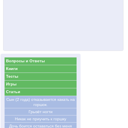
Вопросы и Ответы
Книги
Тесты
Игры
Статьи
Сын (2 года) отказывается какать на
горшок.
Грызёт ногти
Никак не приучить к горшку
Дочь боится оставаться без меня