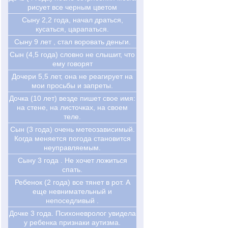
рисует все черным цветом
Сыну 2,2 года, начал драться,
кусаться, царапаться.
Сыну 9 лет , стал воровать деньги.
Сын (4,5 года) словно не слышит, что
ему говорят
Дочери 5,5 лет, она не реагирует на
мои просьбы и запреты.
Дочка (10 лет) везде пишет свое имя:
на стене, на листочках, на своем
теле.
Сын (3 года) очень метеозависимый.
Когда меняется погода становится
неуправляемым.
Сыну 3 года . Не хочет ложиться
спать.
Ребенок (2 года) все тянет в рот. А
еще невнимательный и
непоседливый .
Дочке 3 года. Психоневролог увидела
у ребенка признаки аутизма.