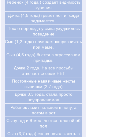
Ребенок (4 года ) создаёт видимость
курения
Дочка (4,5 года) грызет ногти, когда
задумается.
После переезда у сына ухудшилось
поведение
Сын (1,2 года) начинает капризничать
при маме.
Сын (4,5 года) бьется в агрессивном
припадке.
Дочке 2 года. На все просьбы
отвечает словом НЕТ
Постоянные навязчивые жесты
сынишки (2,7 года)
Дочке 3.3 года, стала просто
неуправляемая
Ребенок лазит пальцем в попу, а
потом в рот
Сыну год и 9 мес. Бьется головой об
пол
Сын (3,7 года) снова начал какать в