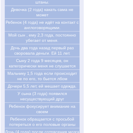
штаны.
Девочка (2 года) какать сама не
может
Ребенок (4 года) не идёт на контакт с
англоговорящими.
Мой сын , ему 2,3 года, постоянно
убегает от меня.
Дочь два года назад первый раз
своровала деньги. Ей 11 лет.
Cыну 2 года 9 месяцев, он
категорически меня не слушается
Мальчику 1,5 года если происходит
не по его, то бьется лбом
Дочери 5,5 лет, ей мешает одежда.
У сына (3 года) появился
несуществующий друг
Ребенок фокусирует внимание на
своем
Ребенок обращается с просьбой
потереться о его половые органы
Дочь (4 года) после сотрясения мозга