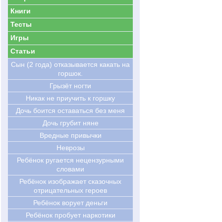
Книги
Тесты
Игры
Статьи
Сын (2 года) отказывается какать на
горшок.
Грызёт ногти
Никак не приучить к горшку
Дочь боится оставаться без меня
Дочь грубит няне
Вредные привычки
Неврозы
Ребёнок ругается нецензурными
словами
Ребёнок изображает сказочных
отрицательных героев
Ребёнок ворует деньги
Ребёнок пробует наркотики