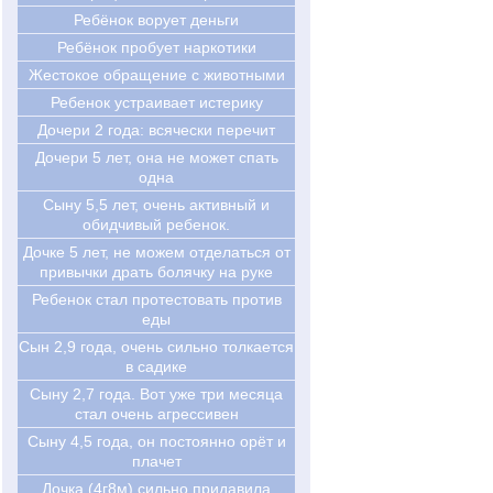
Ребёнок ворует деньги
Ребёнок пробует наркотики
Жестокое обращение с животными
Ребенок устраивает истерику
Дочери 2 года: всячески перечит
Дочери 5 лет, она не может спать
одна
Сыну 5,5 лет, очень активный и
обидчивый ребенок.
Дочке 5 лет, не можем отделаться от
привычки драть болячку на руке
Ребенок стал протестовать против
еды
Cын 2,9 года, очень сильно толкается
в садике
Cыну 2,7 года. Вот уже три месяца
стал очень агрессивен
Cыну 4,5 года, он постоянно орёт и
плачет
Дочка (4г8м) сильно придавила