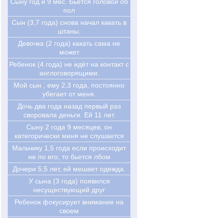
Сыну год и 9 мес. Бьется головой об
пол
Сын (3,7 года) снова начал какать в
штаны.
Девочка (2 года) какать сама не
может
Ребенок (4 года) не идёт на контакт с
англоговорящими.
Мой сын , ему 2,3 года, постоянно
убегает от меня.
Дочь два года назад первый раз
своровала деньги. Ей 11 лет.
Cыну 2 года 9 месяцев, он
категорически меня не слушается
Мальчику 1,5 года если происходит
не по его, то бьется лбом
Дочери 5,5 лет, ей мешает одежда.
У сына (3 года) появился
несуществующий друг
Ребенок фокусирует внимание на
своем