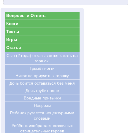
Вопросы и Ответы
Книги
Тесты
Игры
Статьи
Сын (2 года) отказывается какать на
горшок.
Грызёт ногти
Никак не приучить к горшку
Дочь боится оставаться без меня
Дочь грубит няне
Вредные привычки
Неврозы
Ребёнок ругается нецензурными
словами
Ребёнок изображает сказочных
отрицательных героев