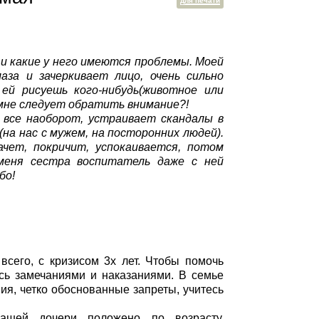
для печати
 и какие у него имеются проблемы. Моей
аза и зачеркивает лицо, очень сильно
 ей рисуешь кого-нибудь(животное или
 мне следует обратить внимание?!
 все наоборот, устраивает скандалы в
(на нас с мужем, на посторонних людей).
ачет, покричит, успокаивается, потом
 меня сестра воспитатель даже с ней
бо!
всего, с кризисом 3х лет. Чтобы помочь
ись замечаниями и наказаниями. В семье
я, четко обоснованные запреты, учитесь
ашей дочери положено по возрасту.