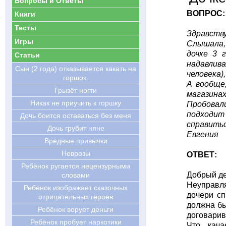
Вопросы и Ответы
ВОПРОС:
Книги
Тесты
Здравств
Игры
Слышала, 
дочке 3 
Статьи
надавлив
Сын (2 года) отказывается какать на
человека)
горшок.
А вообще
Грызёт ногти
магазинах
Никак не приучить к горшку
Пробовал
подходит
Дочь боится оставаться без меня
справитьс
Дочь грубит няне
Евгения
Вредные привычки
Неврозы
ОТВЕТ:
Ребёнок ругается нецензурными
Добрый де
словами
Неуправля
Ребёнок изображает сказочных
дочери сп
отрицательных героев
должна бы
Ребёнок ворует деньги
договарив
Ребёнок пробует наркотики
Что кача