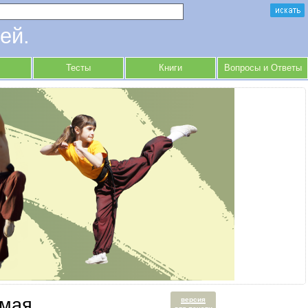
ей.
Тесты
Книги
Вопросы и Ответы
емая
версия