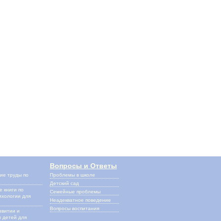
Вопросы и Ответы
ие труды по
Проблемы в школе
и
Детский сад
 книги по
Семейные проблемы
ихологии для
Неадекватное поведение
Вопросы воспитания
звитии и
 детей для