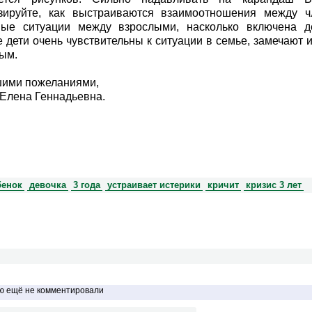
зируйте, как выстраиваются взаимоотношения между ч
ные ситуации между взрослыми, насколько включена д
 дети очень чувствительны к ситуации в семье, замечают 
ым.
шими пожеланиями,
Елена Геннадьевна.
бенок
девочка
3 года
устраивает истерики
кричит
кризис 3 лет
ью ещё не комментировали