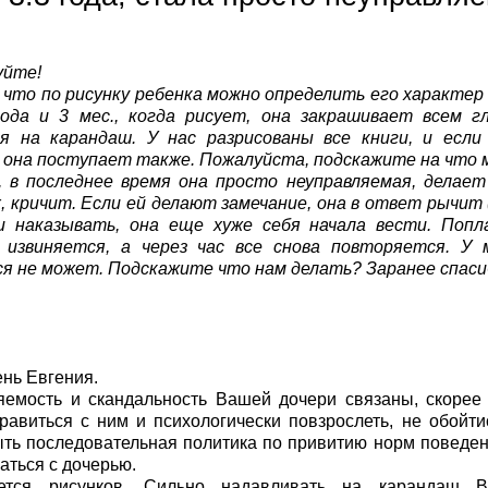
уйте!
что по рисунку ребенка можно определить его характер
года и 3 мес., когда рисует, она закрашивает всем гл
ая на карандаш. У нас разрисованы все книги, и если
, она поступает также. Пожалуйста, подскажите на что
, в последнее время она просто неуправляемая, делает
, кричит. Если ей делают замечание, она в ответ рычит 
и наказывать, она еще хуже себя начала вести. Попл
 извиняется, а через час все снова повторяется. У
я не может. Подскажите что нам делать? Заранее спаси
нь Евгения.
емость и скандальность Вашей дочери связаны, скорее 
равиться с ним и психологически повзрослеть, не обойт
ть последовательная политика по привитию норм поведени
аться с дочерью.
ется рисунков. Сильно надавливать на карандаш В