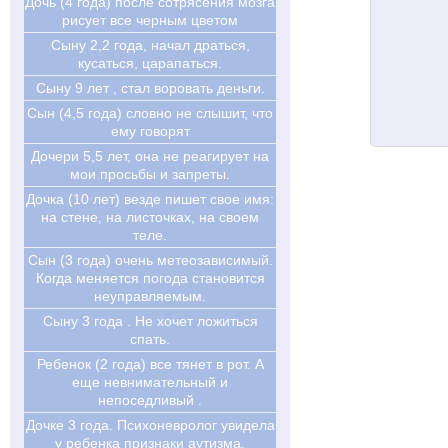
Дочь (4 года) после сотрясения мозга
рисует все черным цветом
Сыну 2,2 года, начал драться,
кусаться, царапаться.
Сыну 9 лет , стал воровать деньги.
Сын (4,5 года) словно не слышит, что
ему говорят
Дочери 5,5 лет, она не реагирует на
мои просьбы и запреты.
Дочка (10 лет) везде пишет свое имя:
на стене, на листочках, на своем
теле.
Сын (3 года) очень метеозависимый.
Когда меняется погода становится
неуправляемым.
Сыну 3 года . Не хочет ложиться
спать.
Ребенок (2 года) все тянет в рот. А
еще невнимательный и
непоседливый .
Дочке 3 года. Психоневролог увидела
у ребенка признаки аутизма.