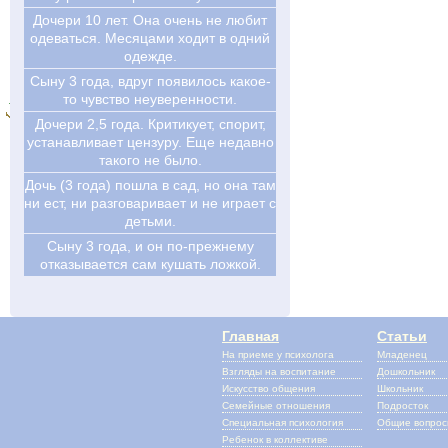
Дочери 10 лет. Она очень не любит
одеваться. Месяцами ходит в одний
одежде.
Сыну 3 года, вдруг появилось какое-
то чувство неуверенности.
Дочери 2,5 года. Критикует, спорит,
устанавливает цензуру. Еще недавно
такого не было.
Дочь (3 года) пошла в сад, но она там
ни ест, ни разговаривает и не играет с
детьми.
Сыну 3 года, и он по-прежнему
отказывается сам кушать ложкой.
Главная
Статьи
На приеме у психолога
Младенец
Взгляды на воспитание
Дошкольник
Искусство общения
Школьник
Семейные отношения
Подросток
Специальная психология
Общие вопро
Ребенок в коллективе