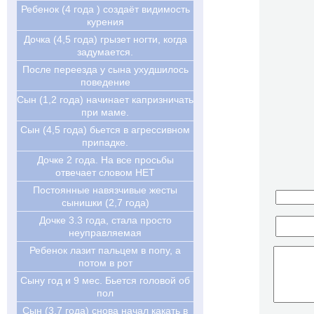
Ребенок (4 года ) создаёт видимость
курения
Дочка (4,5 года) грызет ногти, когда
задумается.
После переезда у сына ухудшилось
поведение
Сын (1,2 года) начинает капризничать
при маме.
Сын (4,5 года) бьется в агрессивном
припадке.
Дочке 2 года. На все просьбы
отвечает словом НЕТ
Постоянные навязчивые жесты
сынишки (2,7 года)
Дочке 3.3 года, стала просто
неуправляемая
Ребенок лазит пальцем в попу, а
потом в рот
Сыну год и 9 мес. Бьется головой об
пол
Сын (3,7 года) снова начал какать в