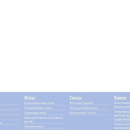
Игры
Тесты
Книги
Коррекционные игры
Тесты для детей
Классическ
психологи
Развивающие игры
Тесты для взрослых
Популярные
Групповые игры
Рисуночные тесты
детской пс
Игры для одного или двоих
родителей
детей
сы
Книги о ра
Аутотренинги
воспитании