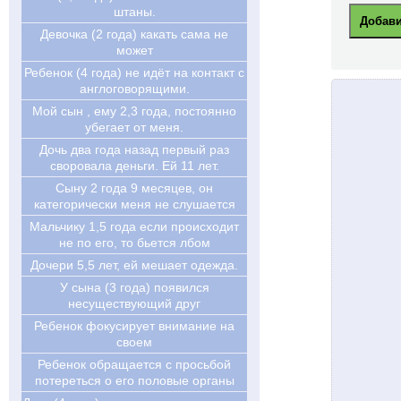
штаны.
Девочка (2 года) какать сама не
может
Ребенок (4 года) не идёт на контакт с
англоговорящими.
Мой сын , ему 2,3 года, постоянно
убегает от меня.
Дочь два года назад первый раз
своровала деньги. Ей 11 лет.
Cыну 2 года 9 месяцев, он
категорически меня не слушается
Мальчику 1,5 года если происходит
не по его, то бьется лбом
Дочери 5,5 лет, ей мешает одежда.
У сына (3 года) появился
несуществующий друг
Ребенок фокусирует внимание на
своем
Ребенок обращается с просьбой
потереться о его половые органы