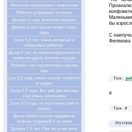
Жестокое обращение с животными
Проанали
конфликт
Ребенок устраивает истерику
Маленькие
Дочери 2 года: всячески перечит
бы взросл
Дочери 5 лет, она не может спать
одна
С наилуч
Сыну 5,5 лет, очень активный и
Филякова 
обидчивый ребенок.
Дочке 5 лет, не можем отделаться от
привычки драть болячку на руке
Ребенок стал протестовать против
еды
Cын 2,9 года, очень сильно толкается
Тэги :
ре
в садике
Cыну 2,7 года. Вот уже три месяца
#
стал очень агрессивен
Cыну 4,5 года, он постоянно орёт и
плачет
Тэги : #
Дочка (4г8м) сильно придавила
котенка подушкой и он умер
Эту стат
Дочери 7,5 лет. Она не хочет жить