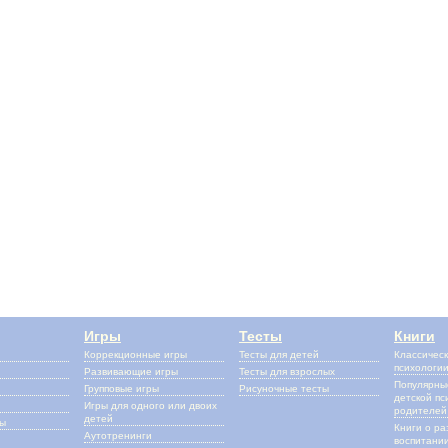
Игры
Тесты
Книги
Коррекционные игры
Тесты для детей
Классическ
психологи
Развивающие игры
Тесты для взрослых
Популярные
Групповые игры
Рисуночные тесты
детской пс
Игры для одного или двоих
родителей
детей
сы
Книги о ра
Аутотренинги
воспитании