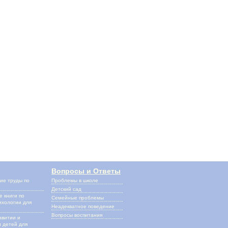
Вопросы и Ответы
ие труды по
Проблемы в школе
и
Детский сад
 книги по
Семейные проблемы
ихологии для
Неадекватное поведение
Вопросы воспитания
звитии и
 детей для