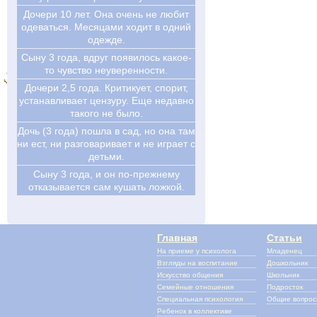
Дочери 10 лет. Она очень не любит
одеваться. Месяцами ходит в одний
одежде.
Сыну 3 года, вдруг появилось какое-
то чувство неуверенности.
Дочери 2,5 года. Критикует, спорит,
устанавливает цензуру. Еще недавно
такого не было.
Дочь (3 года) пошла в сад, но она там
ни ест, ни разговаривает и не играет с
детьми.
Сыну 3 года, и он по-прежнему
отказывается сам кушать ложкой.
Главная
Статьи
На приеме у психолога
Младенец
Взгляды на воспитание
Дошкольник
Искусство общения
Школьник
Семейные отношения
Подросток
Специальная психология
Общие вопро
Ребенок в коллективе