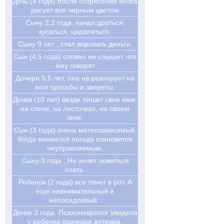
Дочь (4 года) после сотрясения мозга
рисует все черным цветом
Сыну 2,2 года, начал драться,
кусаться, царапаться.
Сыну 9 лет , стал воровать деньги.
Сын (4,5 года) словно не слышит, что
ему говорят
Дочери 5,5 лет, она не реагирует на
мои просьбы и запреты.
Дочка (10 лет) везде пишет свое имя:
на стене, на листочках, на своем
теле.
Сын (3 года) очень метеозависимый.
Когда меняется погода становится
неуправляемым.
Сыну 3 года . Не хочет ложиться
спать.
Ребенок (2 года) все тянет в рот. А
еще невнимательный и
непоседливый .
Дочке 3 года. Психоневролог увидела
у ребенка признаки аутизма.