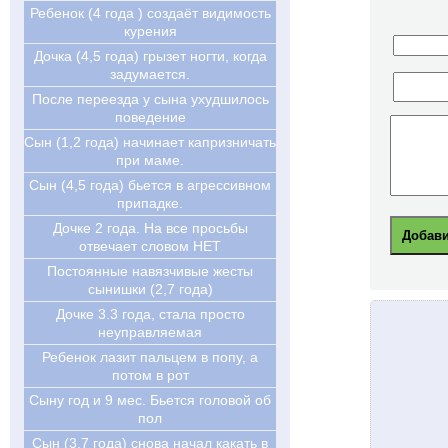
Ребенок (4 года ) создаёт видимость
курения
Дочка (4,5 года) грызет ногти, когда
задумается.
После переезда у сына ухудшилось
поведение
Сын (1,2 года) начинает капризничать
при маме.
Сын (4,5 года) бьется в агрессивном
припадке.
Дочке 2 года. На все просьбы
отвечает словом НЕТ
Постоянные навязчивые жесты
сынишки (2,7 года)
Дочке 3.3 года, стала просто
неуправляемая
Ребенок лазит пальцем в попу, а
потом в рот
Сыну год и 9 мес. Бьется головой об
пол
Сын (3,7 года) снова начал какать в