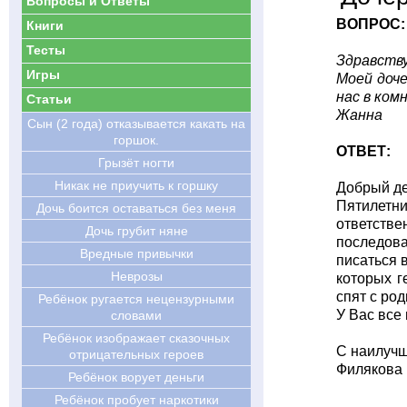
Вопросы и Ответы
ВОПРОС:
Книги
Тесты
Здравств
Игры
Моей доче
нас в ком
Статьи
Жанна
Сын (2 года) отказывается какать на
горшок.
ОТВЕТ:
Грызёт ногти
Никак не приучить к горшку
Добрый д
Пятилетни
Дочь боится оставаться без меня
ответстве
Дочь грубит няне
последова
Вредные привычки
писаться 
Неврозы
которых г
спят с род
Ребёнок ругается нецензурными
У Вас все 
словами
Ребёнок изображает сказочных
С наилуч
отрицательных героев
Филякова 
Ребёнок ворует деньги
Ребёнок пробует наркотики