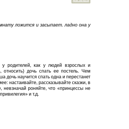
для печати
омнату ложится и засыпает. ладно она у
а у родителей, как у людей взрослых и
, относить) дочь спать ее постель. Чем
ша дочь научится спать одна и перестанет
ее: настаивайте, рассказывайте сказки, в
, невзначай роняйте, что «принцессы не
привилегия» и т.д.