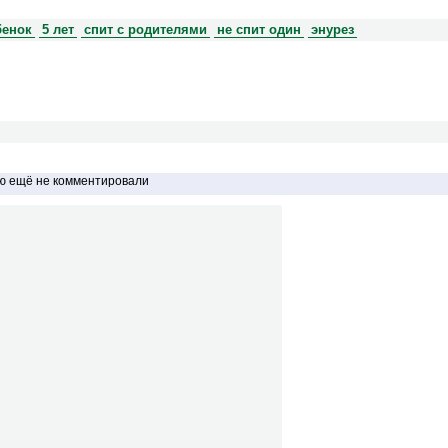
бенок
5 лет
спит с родителями
не спит один
энурез
ью ещё не комментировали