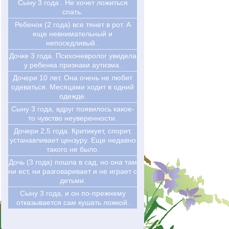
Сыну 3 года . Не хочет ложиться
спать.
Ребенок (2 года) все тянет в рот. А
еще невнимательный и
непоседливый .
Дочке 3 года. Психоневролог увидела
у ребенка признаки аутизма.
Дочери 10 лет. Она очень не любит
одеваться. Месяцами ходит в одний
одежде.
Сыну 3 года, вдруг появилось какое-
то чувство неуверенности.
Дочери 2,5 года. Критикует, спорит,
устанавливает цензуру. Еще недавно
такого не было.
Дочь (3 года) пошла в сад, но она там
ни ест, ни разговаривает и не играет с
детьми.
Сыну 3 года, и он по-прежнему
отказывается сам кушать ложкой.