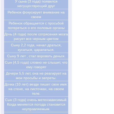
У сына (3 года) появился
несуществующий друг
Ребенок фокусирует внимание на
своем
Ребенок обращается с просьбой
потереться о его половые органы
Дочь (4 года) после сотрясения мозга
рисует все черным цветом
Сыну 2,2 года, начал драться,
кусаться, царапаться.
Сыну 9 лет , стал воровать деньги.
Сын (4,5 года) словно не слышит, что
ему говорят
Дочери 5,5 лет, она не реагирует на
мои просьбы и запреты.
Дочка (10 лет) везде пишет свое имя:
на стене, на листочках, на своем
теле.
Сын (3 года) очень метеозависимый.
Когда меняется погода становится
неуправляемым.