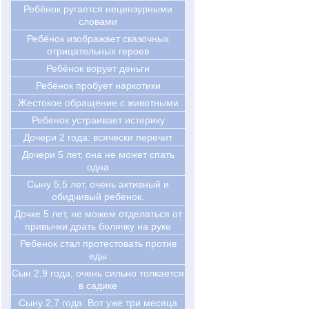
Ребёнок ругается нецензурными
словами
Ребёнок изображает сказочных
отрицательных героев
Ребёнок ворует деньги
Ребёнок пробует наркотики
Жестокое обращение с животными
Ребенок устраивает истерику
Дочери 2 года: всячески перечит
Дочери 5 лет, она не может спать
одна
Сыну 5,5 лет, очень активный и
обидчивый ребенок.
Дочке 5 лет, не можем отделаться от
привычки драть болячку на руке
Ребенок стал протестовать против
еды
Cын 2,9 года, очень сильно толкается
в садике
Cыну 2,7 года. Вот уже три месяца