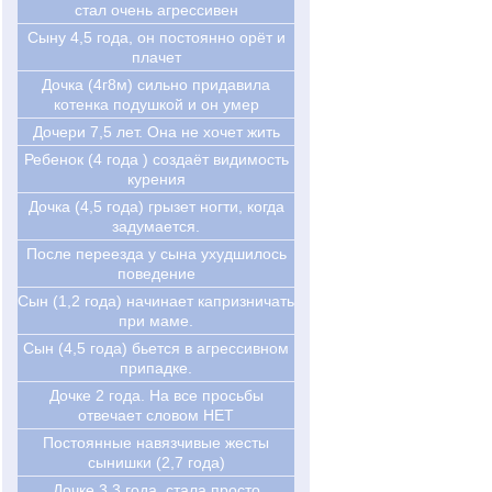
стал очень агрессивен
Cыну 4,5 года, он постоянно орёт и
плачет
Дочка (4г8м) сильно придавила
котенка подушкой и он умер
Дочери 7,5 лет. Она не хочет жить
Ребенок (4 года ) создаёт видимость
курения
Дочка (4,5 года) грызет ногти, когда
задумается.
После переезда у сына ухудшилось
поведение
Сын (1,2 года) начинает капризничать
при маме.
Сын (4,5 года) бьется в агрессивном
припадке.
Дочке 2 года. На все просьбы
отвечает словом НЕТ
Постоянные навязчивые жесты
сынишки (2,7 года)
Дочке 3.3 года, стала просто