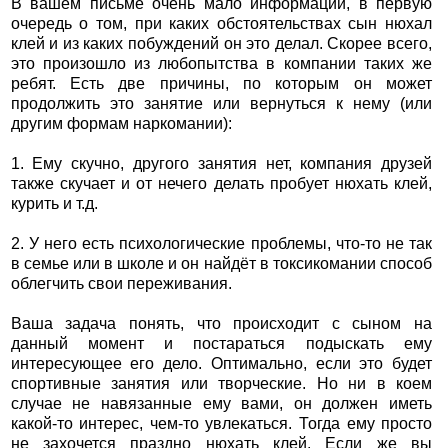
В вашем письме очень мало информации, в первую
очередь о том, при каких обстоятельствах сын нюхал
клей и из каких побуждений он это делал. Скорее всего,
это произошло из любопытства в компании таких же
ребят. Есть две причины, по которым он может
продолжить это занятие или вернуться к нему (или
другим формам наркомании):
1. Ему скучно, другого занятия нет, компания друзей
также скучает и от нечего делать пробует нюхать клей,
курить и т.д.
2. У него есть психологические проблемы, что-то не так
в семье или в школе и он найдёт в токсикомании способ
облегчить свои переживания.
Ваша задача понять, что происходит с сыном на
данный момент и постараться подыскать ему
интересующее его дело. Оптимально, если это будет
спортивные занятия или творческие. Но ни в коем
случае не навязанные ему вами, он должен иметь
какой-то интерес, чем-то увлекаться. Тогда ему просто
не захочется праздно нюхать клей. Если же вы