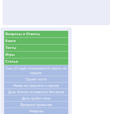
Вопросы и Ответы
Книги
Тесты
Игры
Статьи
Сын (2 года) отказывается какать на
горшок.
Грызёт ногти
Никак не приучить к горшку
Дочь боится оставаться без меня
Дочь грубит няне
Вредные привычки
Неврозы