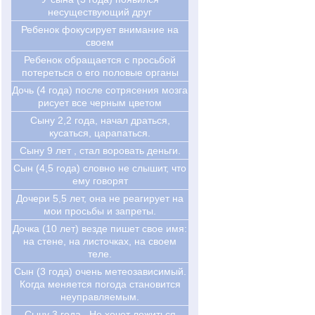
несуществующий друг
Ребенок фокусирует внимание на
своем
Ребенок обращается с просьбой
потереться о его половые органы
Дочь (4 года) после сотрясения мозга
рисует все черным цветом
Сыну 2,2 года, начал драться,
кусаться, царапаться.
Сыну 9 лет , стал воровать деньги.
Сын (4,5 года) словно не слышит, что
ему говорят
Дочери 5,5 лет, она не реагирует на
мои просьбы и запреты.
Дочка (10 лет) везде пишет свое имя:
на стене, на листочках, на своем
теле.
Сын (3 года) очень метеозависимый.
Когда меняется погода становится
неуправляемым.
Сыну 3 года . Не хочет ложиться