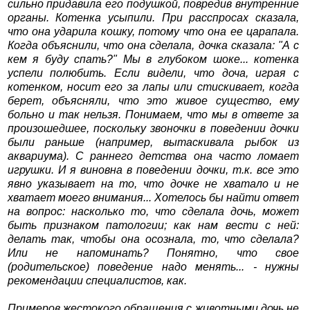
сильно придавила его подушкой, повредив внутренние
органы. Котенка усыпили. При расспросах сказала,
что она ударила кошку, потому что она ее царапала.
Когда объяснили, что она сделала, дочка сказала: "А с
кем я буду спать?" Мы в глубоком шоке... котенка
успели полюбить. Если видели, что доча, играя с
котенком, носит его за лапы или стискивает, когда
берет, объясняли, что это живое существо, ему
больно и так нельзя. Понимаем, что мы в ответе за
произошедшее, поскольку звоночки в поведении дочки
были раньше (например, вытаскивала рыбок из
аквариума). С раннего детства она часто ломает
игрушки. И я виновна в поведении дочки, т.к. все это
явно указывает на то, что дочке не хватало и не
хватает моего внимания... Хотелось бы найти ответ
на вопрос: насколько то, что сделала дочь, может
быть признаком патологии; как нам вести с ней:
делать так, чтобы она осознала, то, что сделала?
Или не напоминать? Понятно, что свое
(родительское) поведение надо менять... - нужны
рекомендации специалистов, как.
Примеров жестокого обращения с животными дочь не