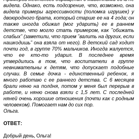
видела. Однако, есть подозрение, что, возможно, она
видела примеры агрессивности (поломка игрушек) у
двоюродного брата, который старше ее на 4 года; он
также иногда обижал (мог ударить) ее в раннем
детстве, что могло стать примером, как "обижать
слабых" (заметили, что прием "валить на других, если
нашкодишь" она взяла от него). В детский сад ходит
почти год, в группе 70% мальчиков. Иногда жалуется,
что ее кто-то ударил. В последнее время
утвердились в том, что воспитатели в группе
невнимательны к детям, что допускает подобные
случаи. В семье дочка - единственный ребенок, я
много работаю с ее раннего детства. С 6 месяцев
брали няню на полдня, потом у меня был перерыв в
работе, и няню снова взяли с 1,5 лет. С последней
няней очень хорошие отношения (почти как с родным
человеком). Помогает нам до сих пор.
Ольга.
ОТВЕТ:
Добрый день, Ольга!