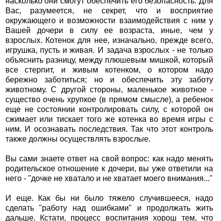
насколько они смогут обеспечить его безопасность. Для
Вас, разумеется, не секрет, что и восприятие
окружающего и возможности взаимодействия с ним у
Вашей дочери в силу ее возраста, иные, чем у
взрослых. Котенок для нее, изначально, прежде всего,
игрушка, пусть и живая. И задача взрослых - не только
объяснить разницу, между плюшевым мишкой, который
все стерпит, и живым котенком, о котором надо
бережно заботиться; но и обеспечить эту заботу
животному. С другой стороны, маленькое животное -
существо очень хрупкое (в прямом смысле), а ребенок
еще не состоянии контролировать силу, с которой он
сжимает или тискает того же котенка во время игры с
ним. И осознавать последствия. Так что этот контроль
также должны осуществлять взрослые.
Вы сами знаете ответ на свой вопрос: как надо менять
родительское отношение к дочери, вы уже ответили на
него - "дочке не хватало и не хватает моего внимания..."
И еще. Как бы ни было тяжело случившееся, надо
сделать "работу над ошибками" и продолжать жить
дальше. Кстати, процесс воспитания хорош тем, что