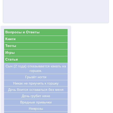
Вопросы и Ответы
Книги
Тесты
Игры
Статьи
Сын (2 года) отказывается какать на
горшок.
Грызёт ногти
Никак не приучить к горшку
Дочь боится оставаться без меня
Дочь грубит няне
Вредные привычки
Неврозы