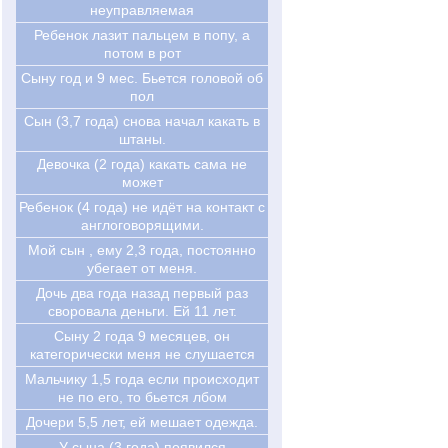
неуправляемая
Ребенок лазит пальцем в попу, а
потом в рот
Сыну год и 9 мес. Бьется головой об
пол
Сын (3,7 года) снова начал какать в
штаны.
Девочка (2 года) какать сама не
может
Ребенок (4 года) не идёт на контакт с
англоговорящими.
Мой сын , ему 2,3 года, постоянно
убегает от меня.
Дочь два года назад первый раз
своровала деньги. Ей 11 лет.
Cыну 2 года 9 месяцев, он
категорически меня не слушается
Мальчику 1,5 года если происходит
не по его, то бьется лбом
Дочери 5,5 лет, ей мешает одежда.
У сына (3 года) появился