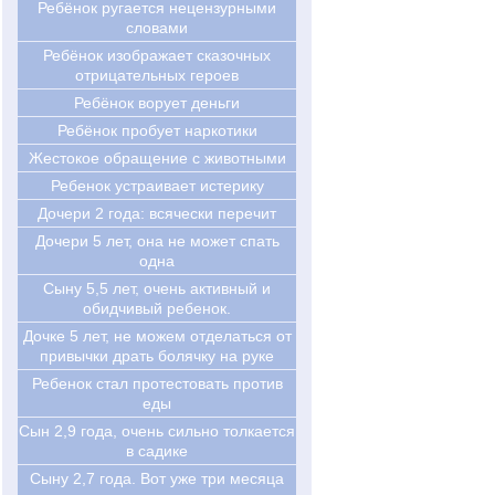
Ребёнок ругается нецензурными
словами
Ребёнок изображает сказочных
отрицательных героев
Ребёнок ворует деньги
Ребёнок пробует наркотики
Жестокое обращение с животными
Ребенок устраивает истерику
Дочери 2 года: всячески перечит
Дочери 5 лет, она не может спать
одна
Сыну 5,5 лет, очень активный и
обидчивый ребенок.
Дочке 5 лет, не можем отделаться от
привычки драть болячку на руке
Ребенок стал протестовать против
еды
Cын 2,9 года, очень сильно толкается
в садике
Cыну 2,7 года. Вот уже три месяца