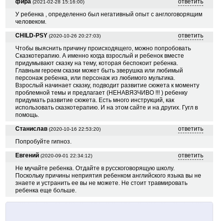
фира
ответить
(2021-02-28 15:16:00)
У ребенка , определенно был негативный опыт с англоговорящим
человеком.
CHILD-PSY
ответить
(2020-10-26 20:27:03)
Чтобы выяснить причину происходящего, можно попробовать
Сказкотерапию. А именно когда взрослый и ребенок вместе
придумывают сказку на тему, которая беспокоит ребенка.
Главным героем сказки может быть зверушка или любимый
персонаж ребенка, или персонаж из любимого мультика.
Взрослый начинает сказку, подводит развитие сюжета к моменту
проблемной темы и предлагает (НЕНАВЯЗЧИВО !!! ) ребенку
придумать развитие сюжета. Есть много инструкций, как
использовать сказкотерапию. И на этом сайте и на других. Гугл в
помощь.
Станислав
ответить
(2020-10-16 22:53:20)
Попробуйте гипноз.
Евгений
ответить
(2020-09-01 22:34:12)
Не мучайте ребенка. Отдайте в русскоговорящую школу.
Поскольку причины неприятия ребенком английского языка вы не
знаете и устранить ее вы не можете. Не стоит травмировать
ребенка еще больше.