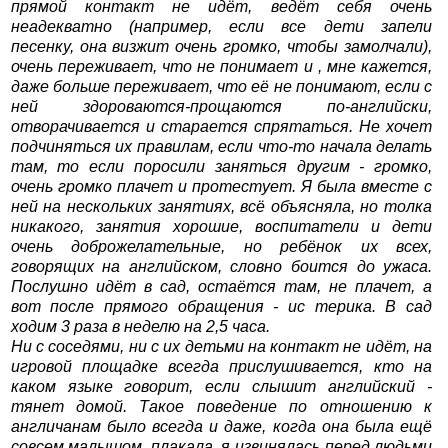
прямой контакт не идёт, ведёт себя очень
неадекватно (например, если все дети запели
песенку, она визжит очень громко, чтобы замолчали),
очень переживает, что не понимает и , мне кажется,
даже больше переживает, что её не понимают, если с
ней здороваются-прощаются по-английски,
отворачивается и старается спрятаться. Не хочет
подчиняться их правилам, если что-то начала делать
там, то если поросили заняться другим - громко,
очень громко плачет и протестует. Я была вместе с
ней на нескольких занятиях, всё объясняла, но толка
никакого, занятия хорошие, воспитатели и дети
очень доброжелательные, но ребёнок их всех,
говорящих на английском, словно боится до ужаса.
Послушно идёт в сад, остаётся там, не плачет, а
вот после прямого обращения - ис терика. В сад
ходим 3 раза в неделю на 2,5 часа.
Ни с соседями, ни с их детьми на контакт не идёт, на
игровой площадке всегда прислушивается, кто на
каком языке говорит, если слышит английский -
тянет домой. Такое поведение по отношению к
англичанам было всегда и даже, когда она была ещё
совсем малышом, плакала, я извинялась перед людьми