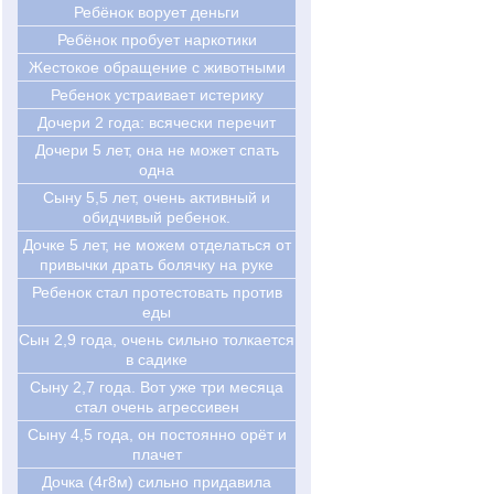
Ребёнок ворует деньги
Ребёнок пробует наркотики
Жестокое обращение с животными
Ребенок устраивает истерику
Дочери 2 года: всячески перечит
Дочери 5 лет, она не может спать
одна
Сыну 5,5 лет, очень активный и
обидчивый ребенок.
Дочке 5 лет, не можем отделаться от
привычки драть болячку на руке
Ребенок стал протестовать против
еды
Cын 2,9 года, очень сильно толкается
в садике
Cыну 2,7 года. Вот уже три месяца
стал очень агрессивен
Cыну 4,5 года, он постоянно орёт и
плачет
Дочка (4г8м) сильно придавила