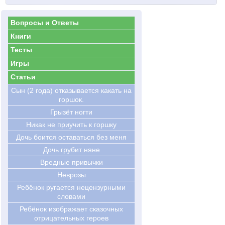
Вопросы и Ответы
Книги
Тесты
Игры
Статьи
Сын (2 года) отказывается какать на
горшок.
Грызёт ногти
Никак не приучить к горшку
Дочь боится оставаться без меня
Дочь грубит няне
Вредные привычки
Неврозы
Ребёнок ругается нецензурными
словами
Ребёнок изображает сказочных
отрицательных героев