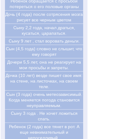
Ребенок обращается с просьбой
потереться о его половые органы
Дочь (4 года) после сотрясения мозга
рисует все черным цветом
Сыну 2,2 года, начал драться,
кусаться, царапаться.
Сыну 9 лет , стал воровать деньги.
Сын (4,5 года) словно не слышит, что
ему говорят
Дочери 5,5 лет, она не реагирует на
мои просьбы и запреты.
Дочка (10 лет) везде пишет свое имя:
на стене, на листочках, на своем
теле.
Сын (3 года) очень метеозависимый.
Когда меняется погода становится
неуправляемым.
Сыну 3 года . Не хочет ложиться
спать.
Ребенок (2 года) все тянет в рот. А
еще невнимательный и
непоседливый .