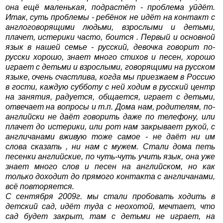
она ещё маленькая, подрастёт - проблема уйдёт.
Итак, суть проблемы - ребёнок не идёт на контакт с
англоговорящими людьми, взрослыми и детьми,
плачет, истерики часто, боится . Первый и основной
язык в нашей семье - русский, девочка говорит по-
русски хорошо, знает много стихов и песен, хорошо
играет с детьми и взрослыми, говорящими на русском
языке, очень счастлива, когда мы приезжаем в Россию
в гости, каждую субботу с ней ходим в русский центр
на занятия, радуется, общается, играет с детьми,
отвечает на вопросы и т.п. Дома нам, родителям, по-
английски не даёт говорить даже по телефону, или
плачет до истерики, или рот нам закрывает рукой, с
англичанами вживую тоже самое - не даёт ни им
слова сказать , ни нам с мужем. Стали дома петь
песенки английские, по чуть-чуть учить язык, она уже
знает много слов и песен на английском, но как
только доходит до прямого контакта с англичанами,
всё повторяется.
С сентября 2009г. мы стали пробовать ходить в
детский сад, идёт туда с неохотой, мечтает, что
сад будет закрыт, там с детьми не играет, на