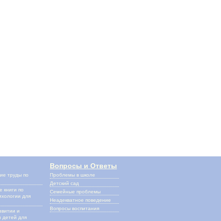
Вопросы и Ответы
ие труды по
Проблемы в школе
и
Детский сад
 книги по
Семейные проблемы
ихологии для
Неадекватное поведение
Вопросы воспитания
звитии и
 детей для