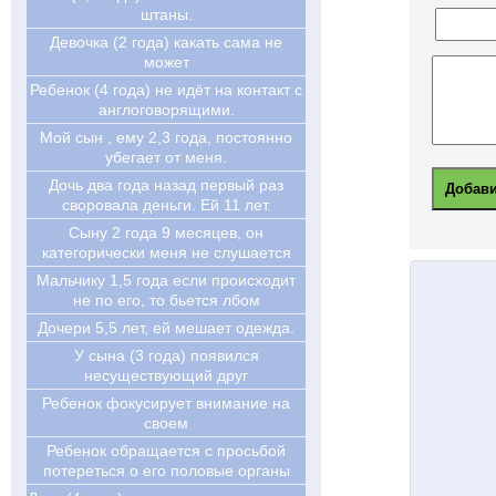
штаны.
Девочка (2 года) какать сама не
может
Ребенок (4 года) не идёт на контакт с
англоговорящими.
Мой сын , ему 2,3 года, постоянно
убегает от меня.
Дочь два года назад первый раз
своровала деньги. Ей 11 лет.
Cыну 2 года 9 месяцев, он
категорически меня не слушается
Мальчику 1,5 года если происходит
не по его, то бьется лбом
Дочери 5,5 лет, ей мешает одежда.
У сына (3 года) появился
несуществующий друг
Ребенок фокусирует внимание на
своем
Ребенок обращается с просьбой
потереться о его половые органы