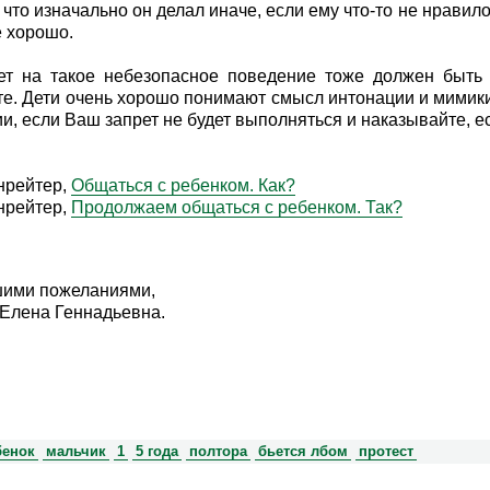
 что изначально он делал иначе, если ему что-то не нравило
 хорошо.
ет на такое небезопасное поведение тоже должен быть 
е. Дети очень хорошо понимают смысл интонации и мимики
ии, если Ваш запрет не будет выполняться и наказывайте, е
нрейтер,
Общаться с ребенком. Как?
нрейтер,
Продолжаем общаться с ребенком. Так?
шими пожеланиями,
Елена Геннадьевна.
бенок
мальчик
1
5 года
полтора
бьется лбом
протест