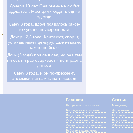
Дочери 10 лет. Она очень не любит
одеваться. Месяцами ходит в одний
одежде.
Сыну 3 года, вдруг появилось какое-
то чувство неуверенности.
Дочери 2,5 года. Критикует, спорит,
устанавливает цензуру. Еще недавно
такого не было.
Дочь (3 года) пошла в сад, но она там
ни ест, ни разговаривает и не играет с
детьми.
Сыну 3 года, и он по-прежнему
отказывается сам кушать ложкой.
Главная
Статьи
На приеме у психолога
Младенец
Взгляды на воспитание
Дошкольник
Искусство общения
Школьник
Семейные отношения
Подросток
Специальная психология
Общие вопро
Ребенок в коллективе