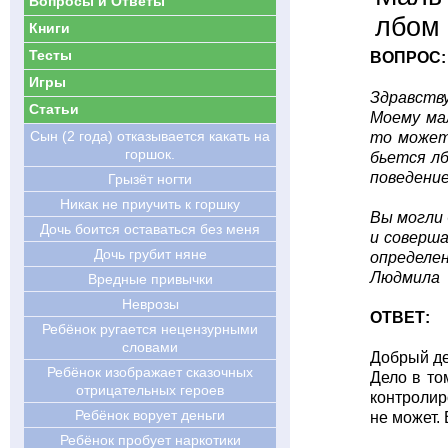
Вопросы и Ответы
лбом
Книги
Тесты
ВОПРОС:
Игры
Здравств
Статьи
Моему мал
Сын (2 года) отказывается какать на
то может 
горшок.
бьется лб
поведение
Грызёт ногти
Никак не приучить к горшку
Вы могли 
Дочь боится оставаться без меня
и соверша
Дочь грубит няне
определен
Людмила
Вредные привычки
Неврозы
ОТВЕТ:
Ребёнок ругается нецензурными
словами
Добрый д
Ребёнок изображает сказочных
Дело в то
отрицательных героев
контролиро
Ребёнок ворует деньги
не может.
Ребёнок пробует наркотики