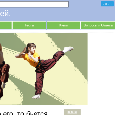
ей.
Тесты
Книги
Вопросы и Ответы
 его, то бьется
версия