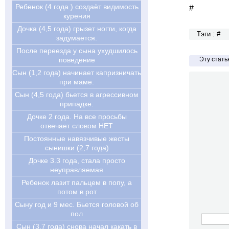
Ребенок (4 года ) создаёт видимость
#
курения
Дочка (4,5 года) грызет ногти, когда
Тэги : #
задумается.
После переезда у сына ухудшилось
Эту стат
поведение
Сын (1,2 года) начинает капризничать
при маме.
Сын (4,5 года) бьется в агрессивном
припадке.
Дочке 2 года. На все просьбы
отвечает словом НЕТ
Постоянные навязчивые жесты
сынишки (2,7 года)
Дочке 3.3 года, стала просто
неуправляемая
Ребенок лазит пальцем в попу, а
потом в рот
Сыну год и 9 мес. Бьется головой об
пол
Сын (3,7 года) снова начал какать в