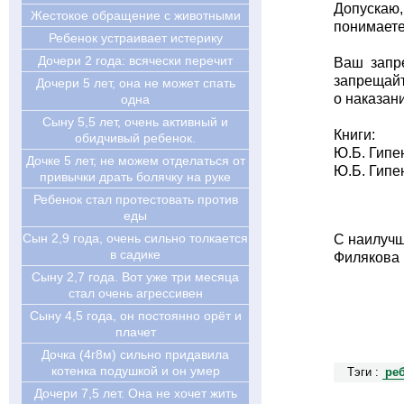
Допускаю,
Жестокое обращение с животными
понимаете
Ребенок устраивает истерику
Дочери 2 года: всячески перечит
Ваш запр
запрещайт
Дочери 5 лет, она не может спать
о наказан
одна
Сыну 5,5 лет, очень активный и
Книги:
обидчивый ребенок.
Ю.Б. Гипе
Дочке 5 лет, не можем отделаться от
Ю.Б. Гипе
привычки драть болячку на руке
Ребенок стал протестовать против
еды
Cын 2,9 года, очень сильно толкается
С наилуч
в садике
Филякова 
Cыну 2,7 года. Вот уже три месяца
стал очень агрессивен
Cыну 4,5 года, он постоянно орёт и
плачет
Дочка (4г8м) сильно придавила
котенка подушкой и он умер
Тэги :
ре
Дочери 7,5 лет. Она не хочет жить