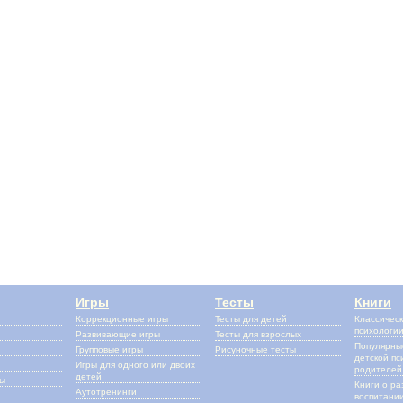
Игры
Тесты
Книги
Коррекционные игры
Тесты для детей
Классическ
психологи
Развивающие игры
Тесты для взрослых
Популярные
Групповые игры
Рисуночные тесты
детской пс
Игры для одного или двоих
родителей
детей
сы
Книги о ра
Аутотренинги
воспитании