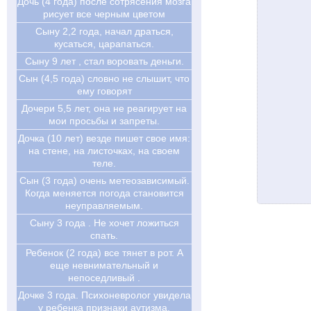
Дочь (4 года) после сотрясения мозга
рисует все черным цветом
Сыну 2,2 года, начал драться,
кусаться, царапаться.
Сыну 9 лет , стал воровать деньги.
Сын (4,5 года) словно не слышит, что
ему говорят
Дочери 5,5 лет, она не реагирует на
мои просьбы и запреты.
Дочка (10 лет) везде пишет свое имя:
на стене, на листочках, на своем
теле.
Сын (3 года) очень метеозависимый.
Когда меняется погода становится
неуправляемым.
Сыну 3 года . Не хочет ложиться
спать.
Ребенок (2 года) все тянет в рот. А
еще невнимательный и
непоседливый .
Дочке 3 года. Психоневролог увидела
у ребенка признаки аутизма.