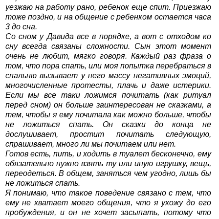
уезжаю на работу рано, ребенок еще спит. Приезжаю
тоже поздно, и на общение с ребенком остается часа
3 до сна.
Со сном у Давида все в порядке, а вот с отходом ко
сну всегда связаны сложности. Сын этот момент
очень не любит, мягко говоря. Каждый раз фраза о
том, что пора спать, или моя попытка перебраться в
спальню вызывает у него массу негативных эмоций,
многочисленные протесты, плачь и даже истерики.
Если мы все таки ложимся почитать (как ритуал
перед сном) он больше заинтересован не сказками, а
тем, чтобы я ему почитала как можно больше, чтобы
не ложиться спать. Он сказки до конца не
дослушивает, простит почитать следующую,
спрашивает, много ли мы почитаем или нет.
Готов есть, пить, и ходить в туалет бесконечно, ему
обязательно нужно взять ту или иную игрушку, вещь,
переодеться. В общем, заняться чем угодно, лишь бы
не ложиться спать.
Я понимаю, что такое поведение связано с тем, что
ему не хватает моего общения, что я ухожу до его
пробуждения, и он не хочет засыпать, потому что