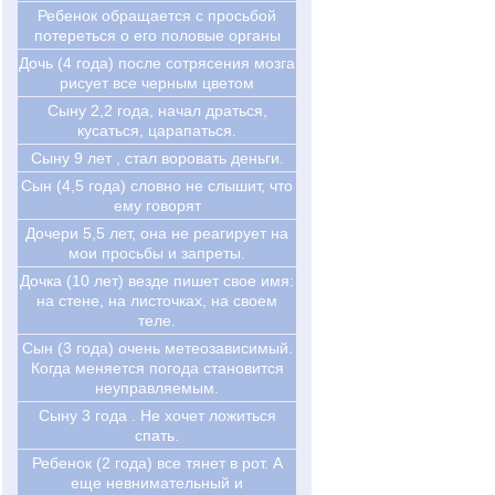
Ребенок обращается с просьбой
потереться о его половые органы
Дочь (4 года) после сотрясения мозга
рисует все черным цветом
Сыну 2,2 года, начал драться,
кусаться, царапаться.
Сыну 9 лет , стал воровать деньги.
Сын (4,5 года) словно не слышит, что
ему говорят
Дочери 5,5 лет, она не реагирует на
мои просьбы и запреты.
Дочка (10 лет) везде пишет свое имя:
на стене, на листочках, на своем
теле.
Сын (3 года) очень метеозависимый.
Когда меняется погода становится
неуправляемым.
Сыну 3 года . Не хочет ложиться
спать.
Ребенок (2 года) все тянет в рот. А
еще невнимательный и