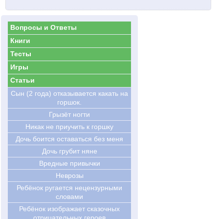
Вопросы и Ответы
Книги
Тесты
Игры
Статьи
Сын (2 года) отказывается какать на
горшок.
Грызёт ногти
Никак не приучить к горшку
Дочь боится оставаться без меня
Дочь грубит няне
Вредные привычки
Неврозы
Ребёнок ругается нецензурными
словами
Ребёнок изображает сказочных
отрицательных героев