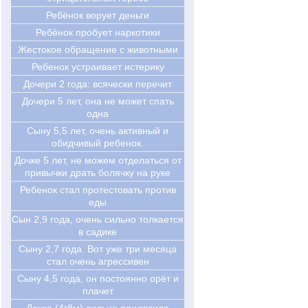
Ребёнок ворует деньги
Ребёнок пробует наркотики
Жестокое обращение с животными
Ребенок устраивает истерику
Дочери 2 года: всячески перечит
Дочери 5 лет, она не может спать
одна
Сыну 5,5 лет, очень активный и
обидчивый ребенок.
Дочке 5 лет, не можем отделаться от
привычки драть болячку на руке
Ребенок стал протестовать против
еды
Cын 2,9 года, очень сильно толкается
в садике
Cыну 2,7 года. Вот уже три месяца
стал очень агрессивен
Cыну 4,5 года, он постоянно орёт и
плачет