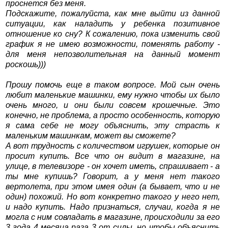
проснется без меня.
Подскажите, пожалуйста, как мне выйти из данной
ситуации, как наладить у ребенка позитивное
отношение ко сну? К сожалению, пока изменить свой
график я не имею возможности, поменять работу -
для меня непозволительная на данный момент
роскошь)))
Прошу помочь еще в таком вопросе. Мой сын очень
любит маленькие машинки, ему нужно чтобы их было
очень много, и они были совсем крошечные. Это
конечно, не проблема, а просто особенность, которую
я сама себе не могу объяснить, эту страсть к
маленьким машинкам, может вы сможете?
А вот трудность с количеством игрушек, которые он
просит купить. Все что он видит в магазине, на
улице, в телевизоре - он хочет иметь, спрашивает - а
ты мне купишь? Говорит, а у меня нет такого
вертолета, при этом имея один (а бывает, что и не
один) похожий. Но вот конкретно такого у него нет,
и надо купить. Надо признаться, случаи, когда я не
могла с ним совладать в магазине, происходили за его
3 года 4 месяца раза 3 от силы, но чтобы объяснить