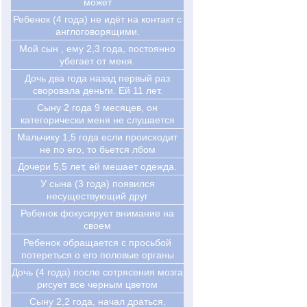
может
Ребенок (4 года) не идёт на контакт с
англоговорящими.
Мой сын , ему 2,3 года, постоянно
убегает от меня.
Дочь два года назад первый раз
своровала деньги. Ей 11 лет.
Cыну 2 года 9 месяцев, он
категорически меня не слушается
Мальчику 1,5 года если происходит
не по его, то бьется лбом
Дочери 5,5 лет, ей мешает одежда.
У сына (3 года) появился
несуществующий друг
Ребенок фокусирует внимание на
своем
Ребенок обращается с просьбой
потереться о его половые органы
Дочь (4 года) после сотрясения мозга
рисует все черным цветом
Сыну 2,2 года, начал драться,