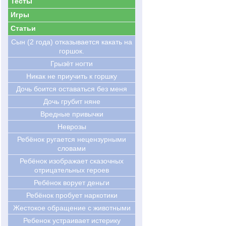
Тесты
Игры
Статьи
Сын (2 года) отказывается какать на
горшок.
Грызёт ногти
Никак не приучить к горшку
Дочь боится оставаться без меня
Дочь грубит няне
Вредные привычки
Неврозы
Ребёнок ругается нецензурными
словами
Ребёнок изображает сказочных
отрицательных героев
Ребёнок ворует деньги
Ребёнок пробует наркотики
Жестокое обращение с животными
Ребенок устраивает истерику