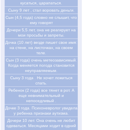
кусаться, царапаться.
Сыну 9 лет , стал воровать деньги.
Сын (4,5 года) словно не слышит, что
ему говорят
Дочери 5,5 лет, она не реагирует на
мои просьбы и запреты.
Дочка (10 лет) везде пишет свое имя:
на стене, на листочках, на своем
теле.
Сын (3 года) очень метеозависимый.
Когда меняется погода становится
неуправляемым.
Сыну 3 года . Не хочет ложиться
спать.
Ребенок (2 года) все тянет в рот. А
еще невнимательный и
непоседливый .
Дочке 3 года. Психоневролог увидела
у ребенка признаки аутизма.
Дочери 10 лет. Она очень не любит
одеваться. Месяцами ходит в одний