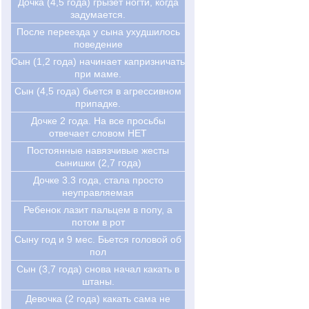
Дочка (4,5 года) грызет ногти, когда
задумается.
После переезда у сына ухудшилось
поведение
Сын (1,2 года) начинает капризничать
при маме.
Сын (4,5 года) бьется в агрессивном
припадке.
Дочке 2 года. На все просьбы
отвечает словом НЕТ
Постоянные навязчивые жесты
сынишки (2,7 года)
Дочке 3.3 года, стала просто
неуправляемая
Ребенок лазит пальцем в попу, а
потом в рот
Сыну год и 9 мес. Бьется головой об
пол
Сын (3,7 года) снова начал какать в
штаны.
Девочка (2 года) какать сама не