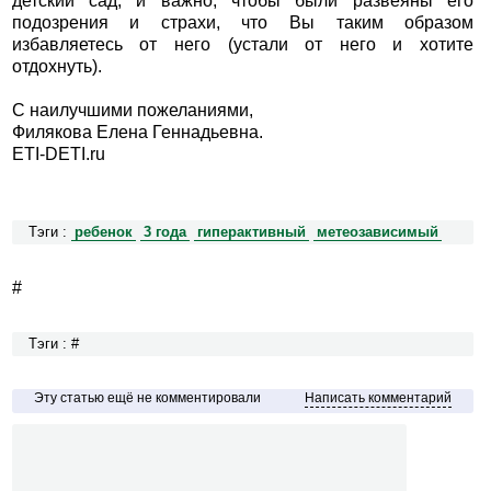
детский сад, и важно, чтобы были развеяны его
подозрения и страхи, что Вы таким образом
избавляетесь от него (устали от него и хотите
отдохнуть).
С наилучшими пожеланиями,
Филякова Елена Геннадьевна.
ETI-DETI.ru
Тэги :
ребенок
3 года
гиперактивный
метеозависимый
#
Тэги : #
Эту статью ещё не комментировали
Написать комментарий