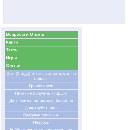
Вопросы и Ответы
Книги
Тесты
Игры
Статьи
Сын (2 года) отказывается какать на
горшок.
Грызёт ногти
Никак не приучить к горшку
Дочь боится оставаться без меня
Дочь грубит няне
Вредные привычки
Неврозы
Ребёнок ругается нецензурными