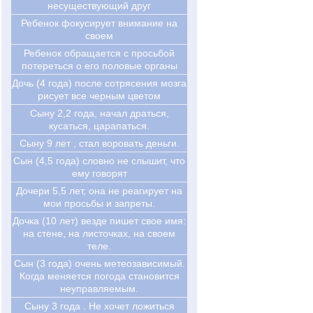
несуществующий друг
Ребенок фокусирует внимание на
своем
Ребенок обращается с просьбой
потереться о его половые органы
Дочь (4 года) после сотрясения мозга
рисует все черным цветом
Сыну 2,2 года, начал драться,
кусаться, царапаться.
Сыну 9 лет , стал воровать деньги.
Сын (4,5 года) словно не слышит, что
ему говорят
Дочери 5,5 лет, она не реагирует на
мои просьбы и запреты.
Дочка (10 лет) везде пишет свое имя:
на стене, на листочках, на своем
теле.
Сын (3 года) очень метеозависимый.
Когда меняется погода становится
неуправляемым.
Сыну 3 года . Не хочет ложиться