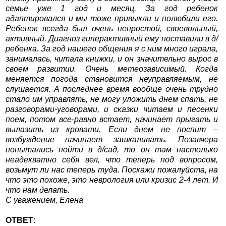
семье уже 1 год и месяц. За год ребенок
адаптировался и мы тоже привыкли и полюбили его.
Ребенок всегда был очень непростой, своевольный,
активный. Диагноз гиперактивный ему поставили в д/
ребенка. За год нашего общения я с ним много играла,
занималась, читала книжки, и он значительно вырос в
своем развитии. Очень метеозависимый. Когда
меняется погода становится неуправляемым, не
слушается. А последнее время вообще очень трудно
стало им управлять, не могу уложить днем спать, не
разговорами-уговорами, и сказки читаем и песенки
поем, потом все-равно встает, начинает прыгать и
вылазить из кровати. Если днем не поспит –
возбуждение начинает зашкаливать. Позавчера
попытались пойти в д/сад, то он там настолько
неадекватно себя вел, что теперь под вопросом,
возьмут ли нас теперь туда. Поскажи пожалуйста, на
что это похоже, это неврология или кризис 2-4 лет. И
что нам делать.
С уважением, Елена
ОТВЕТ: