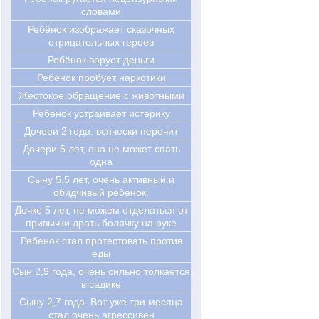
словами
Ребёнок изображает сказочных
отрицательных героев
Ребёнок ворует деньги
Ребёнок пробует наркотики
Жестокое обращение с животными
Ребенок устраивает истерику
Дочери 2 года: всячески перечит
Дочери 5 лет, она не может спать
одна
Сыну 5,5 лет, очень активный и
обидчивый ребенок.
Дочке 5 лет, не можем отделаться от
привычки драть болячку на руке
Ребенок стал протестовать против
еды
Cын 2,9 года, очень сильно толкается
в садике
Cыну 2,7 года. Вот уже три месяца
стал очень агрессивен