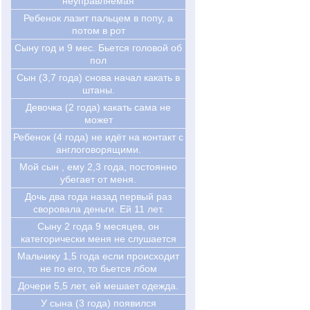
неуправляемая
Ребенок лазит пальцем в попу, а
потом в рот
Сыну год и 9 мес. Бьется головой об
пол
Сын (3,7 года) снова начал какать в
штаны.
Девочка (2 года) какать сама не
может
Ребенок (4 года) не идёт на контакт с
англоговорящими.
Мой сын , ему 2,3 года, постоянно
убегает от меня.
Дочь два года назад первый раз
своровала деньги. Ей 11 лет.
Cыну 2 года 9 месяцев, он
категорически меня не слушается
Мальчику 1,5 года если происходит
не по его, то бьется лбом
Дочери 5,5 лет, ей мешает одежда.
У сына (3 года) появился