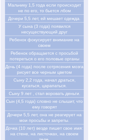
Мальчику 1,5 года если происходит
не по его, то бьется лбом
Дочери 5,5 лет, ей мешает одежда.
У сына (3 года) появился
несуществующий друг
Ребенок фокусирует внимание на
своем
Ребенок обращается с просьбой
потереться о его половые органы
Дочь (4 года) после сотрясения мозга
рисует все черным цветом
Сыну 2,2 года, начал драться,
кусаться, царапаться.
Сыну 9 лет , стал воровать деньги.
Сын (4,5 года) словно не слышит, что
ему говорят
Дочери 5,5 лет, она не реагирует на
мои просьбы и запреты.
Дочка (10 лет) везде пишет свое имя:
на стене, на листочках, на своем
теле.