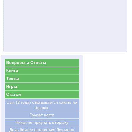
Вопросы и Ответы
Книги
Тесты
Игры
Статьи
Сын (2 года) отказывается какать на
горшок.
Грызёт ногти
Никак не приучить к горшку
Дочь боится оставаться без меня