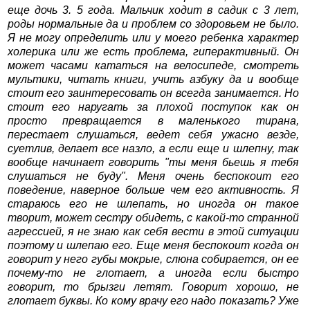
еще дочь 3. 5 года. Мальчик ходит в садик с 3 лет,
роды нормальные да и проблем со здоровьем не было.
Я не могу определить или у моего ребенка характер
холерика или же есть проблема, гиперактивный. Он
может часами кататься на велосипеде, смотреть
мультики, читать книги, учить азбуку да и вообще
стоит его заинтересовать он всегда занимается. Но
стоит его наругать за плохой поступок как он
просто превращается в маленького тирана,
перестает слушаться, ведет себя ужасно везде,
суетлив, делает все назло, а если еще и шлепну, так
вообще начинает говорить "ты меня бьешь я тебя
слушаться не буду". Меня очень беспокоит его
поведение, наверное больше чем его активность. Я
стараюсь его не шлепать, но иногда он такое
творит, может сестру обидеть, с какой-то странной
агрессией, я не знаю как себя вести в этой ситуации
поэтому и шлепаю его. Еще меня беспокоит когда он
говорит у него губы мокрые, слюна собирается, он ее
почему-то не глотает, а иногда если быстро
говорит, то брызги летят. Говорит хорошо, не
глотает буквы. Ко кому врачу его надо показать? Уже