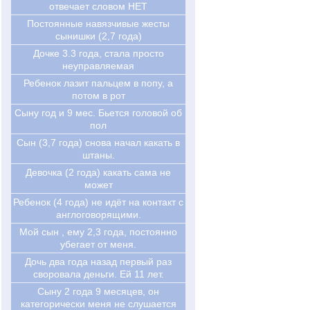
отвечает словом НЕТ
Постоянные навязчивые жесты
сынишки (2,7 года)
Дочке 3.3 года, стала просто
неуправляемая
Ребенок лазит пальцем в попу, а
потом в рот
Сыну год и 9 мес. Бьется головой об
пол
Сын (3,7 года) снова начал какать в
штаны.
Девочка (2 года) какать сама не
может
Ребенок (4 года) не идёт на контакт с
англоговорящими.
Мой сын , ему 2,3 года, постоянно
убегает от меня.
Дочь два года назад первый раз
своровала деньги. Ей 11 лет.
Cыну 2 года 9 месяцев, он
категорически меня не слушается