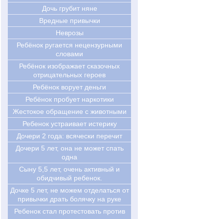
Дочь грубит няне
Вредные привычки
Неврозы
Ребёнок ругается нецензурными
словами
Ребёнок изображает сказочных
отрицательных героев
Ребёнок ворует деньги
Ребёнок пробует наркотики
Жестокое обращение с животными
Ребенок устраивает истерику
Дочери 2 года: всячески перечит
Дочери 5 лет, она не может спать
одна
Сыну 5,5 лет, очень активный и
обидчивый ребенок.
Дочке 5 лет, не можем отделаться от
привычки драть болячку на руке
Ребенок стал протестовать против