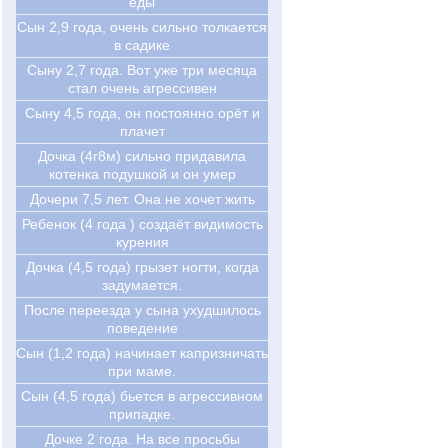
еды
Cын 2,9 года, очень сильно толкается
в садике
Cыну 2,7 года. Вот уже три месяца
стал очень агрессивен
Cыну 4,5 года, он постоянно орёт и
плачет
Дочка (4г8м) сильно придавила
котенка подушкой и он умер
Дочери 7,5 лет. Она не хочет жить
Ребенок (4 года ) создаёт видимость
курения
Дочка (4,5 года) грызет ногти, когда
задумается.
После переезда у сына ухудшилось
поведение
Сын (1,2 года) начинает капризничать
при маме.
Сын (4,5 года) бьется в агрессивном
припадке.
Дочке 2 года. На все просьбы