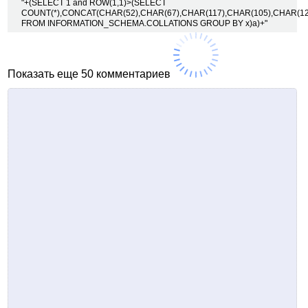
"+(SELECT 1 and ROW(1,1)>(SELECT
COUNT(*),CONCAT(CHAR(52),CHAR(67),CHAR(117),CHAR(105),CHAR(121
FROM INFORMATION_SCHEMA.COLLATIONS GROUP BY x)a)+"
Показать еще 50 комментариев